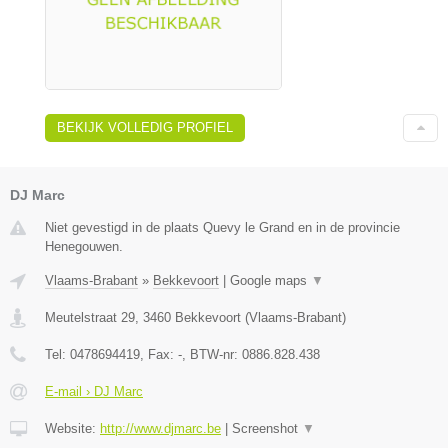
BEKIJK VOLLEDIG PROFIEL
DJ Marc
Niet gevestigd in de plaats Quevy le Grand en in de provincie
Henegouwen.
Vlaams-Brabant
»
Bekkevoort
|
Google maps
▼
Meutelstraat 29
,
3460
Bekkevoort
(
Vlaams-Brabant
)
Tel:
0478694419
, Fax:
-
, BTW-nr:
0886.828.438
E-mail › DJ Marc
Website:
http://www.djmarc.be
|
Screenshot
▼