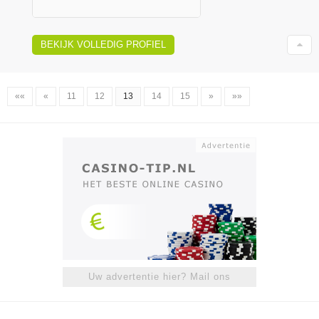
BEKIJK VOLLEDIG PROFIEL
««
«
11
12
13
14
15
»
»»
Uw advertentie hier? Mail ons