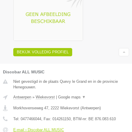
BEKIJK VOLLEDIG PROFIEL
Discobar ALL MUSIC
Niet gevestigd in de plaats Quevy le Grand en in de provincie
Henegouwen.
Antwerpen
»
Wiekevorst
|
Google maps
▼
Morkhovenseweg 47
,
2222
Wiekevorst
(
Antwerpen
)
Tel:
0477466044
, Fax:
014261150
, BTW-nr:
BE 876.083.610
E-mail › Discobar ALL MUSIC