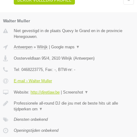
BEKIJK VOLLEDIG PROFIEL
Walter Muller
Niet gevestigd in de plaats Quevy le Grand en in de provincie
Henegouwen.
Antwerpen
»
Wilrijk
|
Google maps
▼
Oosterveldlaan 95/4
,
2610
Wilrijk
(
Antwerpen
)
Tel:
0468223775
, Fax:
-
, BTW-nr:
-
E-mail › Walter Muller
Website:
http://djretlaw.be
|
Screenshot
▼
Professionele all-round DJ die jou met de beste hits uit alle
tijdperken om
▼
Diensten onbekend
Openingstijden onbekend