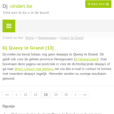
Ik ben een
dj
Dj
-vinden.be
Vind een dj bij u in de buurt!
U bent nu hier:
Home
»
Henegouwen
»
Quevy le Grand
Dj Quevy le Grand (13)
Dj-vinden.be bevat helaas nog geen
deejays in Quevy le Grand
. Dit
geldt ook voor de gehele provincie Henegouwen (
dj Henegouwen
). Voer
bovenaan deze pagina uw postcode in voor de dichtstbijzijnde deejays of
ga naar
direct contact met deejays
om via één e-mail in contact te komen
met meerdere deejays tegelijk. Hieronder worden nu overige resultaten
getoond.
««
«
11
12
13
14
15
»
»»
Djpatje