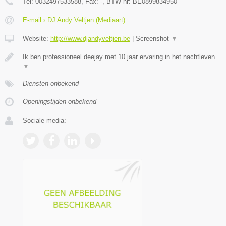
Tel:
0032497533588
, Fax:
-
, BTW-nr:
BE0899834950
E-mail › DJ Andy Veltjen (Mediaart)
Website:
http://www.djandyveltjen.be
|
Screenshot
▼
Ik ben professioneel deejay met 10 jaar ervaring in het nachtleven
▼
Diensten onbekend
Openingstijden onbekend
Sociale media: