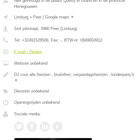
Niet gevestigd in de plaats Quevy le Grand en in de provincie
Henegouwen.
Limburg
»
Peer
|
Google maps
▼
Sint jobstraat
,
3990
Peer
(
Limburg
)
Tel:
+32491528506
, Fax:
-
, BTW-nr:
0849650912
E-mail › Djpatje
Website onbekend
DJ voor alle feesten , bruiloften, verjaardagsfeesten , kinderparty's
▼
Diensten onbekend
Openingstijden onbekend
Sociale media: