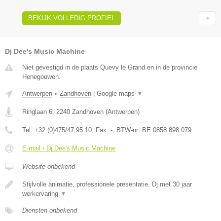
BEKIJK VOLLEDIG PROFIEL
Dj Dee's Music Machine
Niet gevestigd in de plaats Quevy le Grand en in de provincie
Henegouwen.
Antwerpen
»
Zandhoven
|
Google maps
▼
Ringlaan 6
,
2240
Zandhoven
(
Antwerpen
)
Tel:
+32 (0)475/47.95.10
, Fax:
-
, BTW-nr:
BE 0858.898.079
E-mail › Dj Dee's Music Machine
Website onbekend
Stijlvolle animatie, professionele presentatie. Dj met 30 jaar
werkervaring
▼
Diensten onbekend