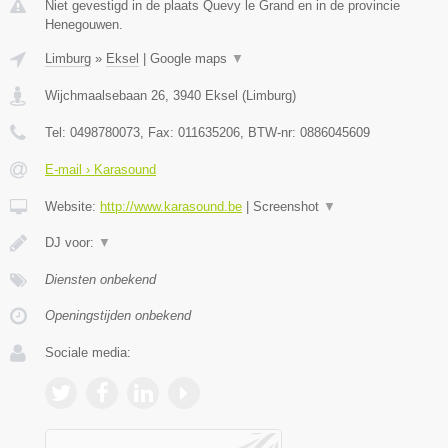
Niet gevestigd in de plaats Quevy le Grand en in de provincie
Henegouwen.
Limburg
»
Eksel
|
Google maps
▼
Wijchmaalsebaan 26
,
3940
Eksel
(
Limburg
)
Tel:
0498780073
, Fax:
011635206
, BTW-nr:
0886045609
E-mail › Karasound
Website:
http://www.karasound.be
|
Screenshot
▼
DJ voor:
▼
Diensten onbekend
Openingstijden onbekend
Sociale media: