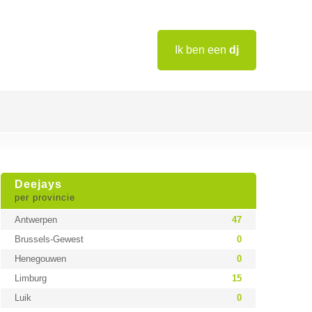
Ik ben een
dj
Deejays
per provincie
Antwerpen
47
Brussels-Gewest
0
Henegouwen
0
Limburg
15
Luik
0