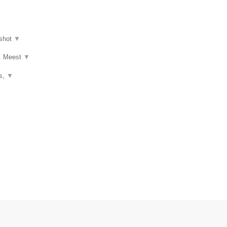
shot
▼
n. Meest
▼
's,
▼