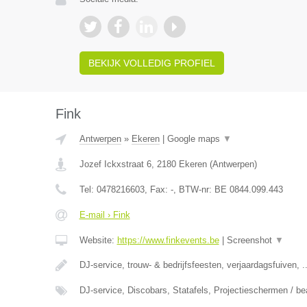
BEKIJK VOLLEDIG PROFIEL
Fink
Antwerpen
»
Ekeren
|
Google maps
▼
Jozef Ickxstraat 6
,
2180
Ekeren
(
Antwerpen
)
Tel:
0478216603
, Fax:
-
, BTW-nr:
BE 0844.099.443
E-mail › Fink
Website:
https://www.finkevents.be
|
Screenshot
▼
DJ-service, trouw- & bedrijfsfeesten, verjaardagsfuiven, ..
DJ-service, Discobars, Statafels, Projectieschermen / b