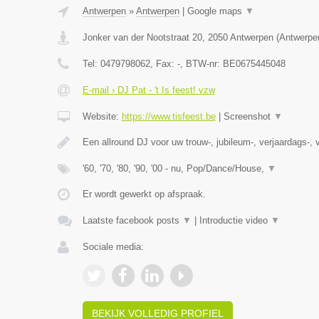
Antwerpen
»
Antwerpen
|
Google maps
▼
Jonker van der Nootstraat 20
,
2050
Antwerpen
(
Antwerpe
Tel:
0479798062
, Fax:
-
, BTW-nr:
BE0675445048
E-mail › DJ Pat - 't Is feest! vzw
Website:
https://www.tisfeest.be
|
Screenshot
▼
Een allround DJ voor uw trouw-, jubileum-, verjaardags-, v
'60, '70, '80, '90, '00 - nu, Pop/Dance/House,
▼
Er wordt gewerkt op afspraak.
Laatste facebook posts
▼
|
Introductie video
▼
Sociale media:
BEKIJK VOLLEDIG PROFIEL