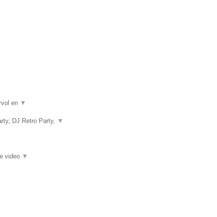
rvol en
▼
rty, DJ Retro Party,
▼
ie video
▼