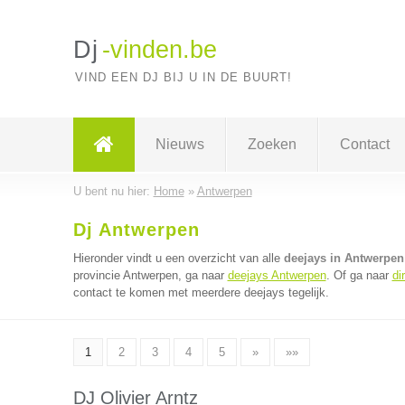
Dj
-vinden.be
VIND EEN DJ BIJ U IN DE BUURT!
Nieuws
Zoeken
Contact
U bent nu hier:
Home
»
Antwerpen
Dj Antwerpen
Hieronder vindt u een overzicht van alle
deejays in Antwerpen
provincie Antwerpen, ga naar
deejays Antwerpen
. Of ga naar
di
contact te komen met meerdere deejays tegelijk.
1
2
3
4
5
»
»»
DJ Olivier Arntz