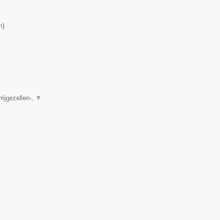
n
)
rijgezellen-,
▼