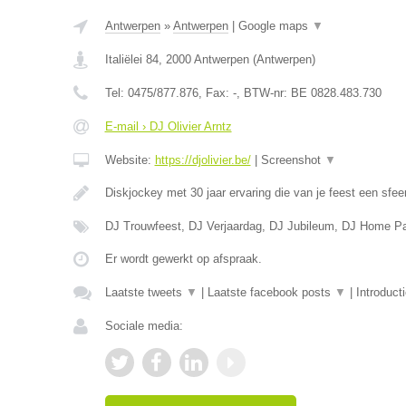
Antwerpen
»
Antwerpen
|
Google maps
▼
Italiëlei 84
,
2000
Antwerpen
(
Antwerpen
)
Tel:
0475/877.876
, Fax:
-
, BTW-nr:
BE 0828.483.730
E-mail › DJ Olivier Arntz
Website:
https://djolivier.be/
|
Screenshot
▼
Diskjockey met 30 jaar ervaring die van je feest een sfee
DJ Trouwfeest, DJ Verjaardag, DJ Jubileum, DJ Home Pa
Er wordt gewerkt op afspraak.
Laatste tweets
▼
|
Laatste facebook posts
▼
|
Introduct
Sociale media: