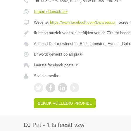
Tel:
0032499626562
, Fax:
-
, BTW-nr:
0651.750.819
E-mail › Dancetraxx
Website:
https://www.facebook.com/Dancetraxx
|
Screen
Ik breng muziek voor alle leeftijden van de 70's tot hede
Allround Dj, Trouwfeesten, Bedrijfsfeesten, Events, Gala
Er wordt gewerkt op afspraak.
Laatste facebook posts
▼
Sociale media:
BEKIJK VOLLEDIG PROFIEL
DJ Pat - 't Is feest! vzw