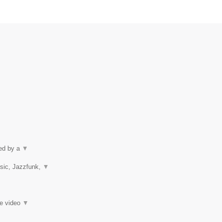
ped by a
▼
usic, Jazzfunk,
▼
ie video
▼