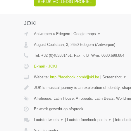
BEKIJK VOLLEDIG PROFIEL
JOKI
Antwerpen
»
Edegem
|
Google maps
▼
August Coolslaan, 3
,
2650
Edegem
(
Antwerpen
)
Tel:
+32 (0)483581451
, Fax:
-
, BTW-nr:
0680.698.884
E-mail › JOKI
Website:
http://facebook.com/djjoki.be
|
Screenshot
▼
JOKI's musical journey is an exploration of identity, sha
Afrohouse, Latin House, Afrobeats, Latin Beats, Worldm
Er wordt gewerkt op afspraak.
Laatste tweets
▼
|
Laatste facebook posts
▼
|
Introduct
Sociale media: