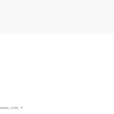
.
eamers, Licht,
▼