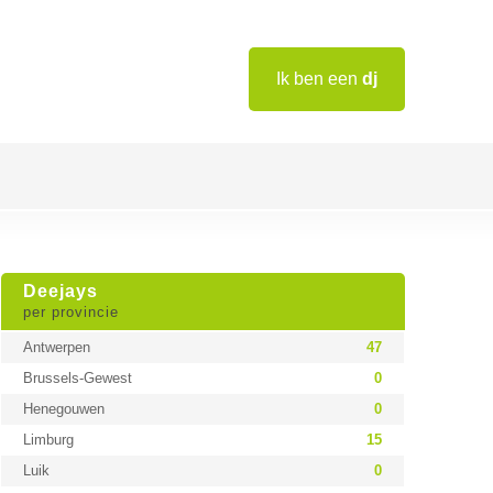
Ik ben een
dj
Deejays
per provincie
Antwerpen
47
Brussels-Gewest
0
Henegouwen
0
Limburg
15
Luik
0