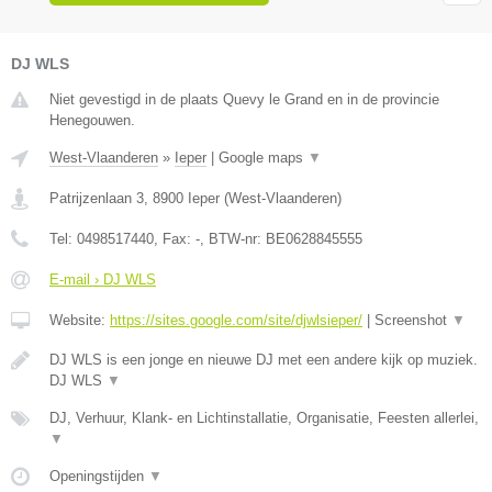
DJ WLS
Niet gevestigd in de plaats Quevy le Grand en in de provincie
Henegouwen.
West-Vlaanderen
»
Ieper
|
Google maps
▼
Patrijzenlaan 3
,
8900
Ieper
(
West-Vlaanderen
)
Tel:
0498517440
, Fax:
-
, BTW-nr:
BE0628845555
E-mail › DJ WLS
Website:
https://sites.google.com/site/djwlsieper/
|
Screenshot
▼
DJ WLS is een jonge en nieuwe DJ met een andere kijk op muziek.
DJ WLS
▼
DJ, Verhuur, Klank- en Lichtinstallatie, Organisatie, Feesten allerlei,
▼
Openingstijden
▼