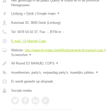
Niet gevestigd in de plaats Quevy le Grand en in de provincie
Henegouwen.
Limburg
»
Genk
|
Google maps
▼
Keistraat 20
,
3600
Genk
(
Limburg
)
Tel:
0478 54 02 37
, Fax:
-
, BTW-nr:
-
E-mail › Dj Manuel Cops
Website:
http://www.dj-vinden.be/dj/limburg/genk/dj-manuel-cops
|
Screenshot
▼
All Round DJ MANUEL COPS
▼
trouwfeesten, party's, verjaardag party's, huwelijks jubilea,
▼
Er wordt gewerkt op afspraak.
Sociale media: