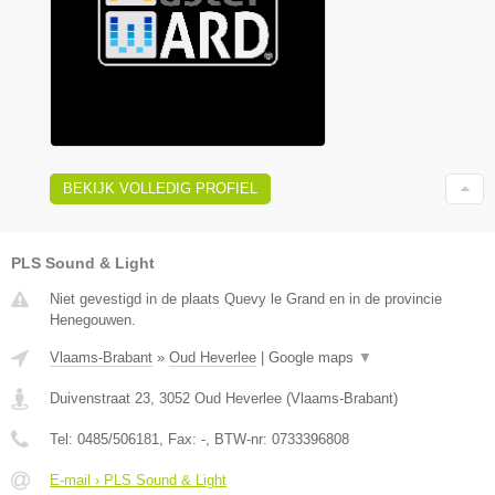
BEKIJK VOLLEDIG PROFIEL
PLS Sound & Light
Niet gevestigd in de plaats Quevy le Grand en in de provincie
Henegouwen.
Vlaams-Brabant
»
Oud Heverlee
|
Google maps
▼
Duivenstraat 23
,
3052
Oud Heverlee
(
Vlaams-Brabant
)
Tel:
0485/506181
, Fax:
-
, BTW-nr:
0733396808
E-mail › PLS Sound & Light