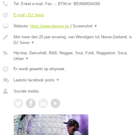
Tel:
Enkel e-mail
, Fax:
-
, BTW-nr:
BE0668556266
E-mail › DJ Sensi
Website:
https://www.djsensi.be
|
Screenshot
▼
Met meer dan 20 jaar ervaring, van Wevelgem tot Nieuw-Zeeland, is
DJ Sensi
▼
Hip-hop, Dancehall, R&B, Reggae, Soul, Funk, Reggaeton, Soca,
Urban
▼
Er wordt gewerkt op afspraak.
Laatste facebook posts
▼
Sociale media: