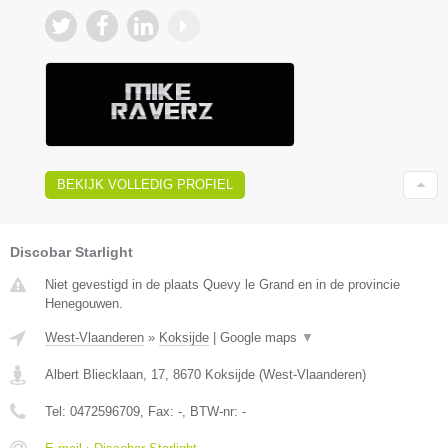
BEKIJK VOLLEDIG PROFIEL
Discobar Starlight
Niet gevestigd in de plaats Quevy le Grand en in de provincie
Henegouwen.
West-Vlaanderen
»
Koksijde
|
Google maps
▼
Albert Bliecklaan, 17
,
8670
Koksijde
(
West-Vlaanderen
)
Tel:
0472596709
, Fax:
-
, BTW-nr:
-