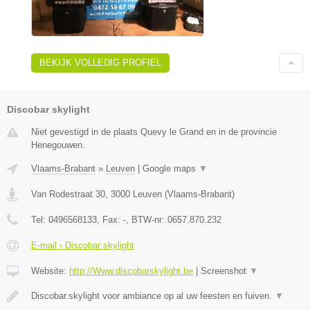
BEKIJK VOLLEDIG PROFIEL
Discobar skylight
Niet gevestigd in de plaats Quevy le Grand en in de provincie
Henegouwen.
Vlaams-Brabant
»
Leuven
|
Google maps
▼
Van Rodestraat 30
,
3000
Leuven
(
Vlaams-Brabant
)
Tel:
0496568133
, Fax:
-
, BTW-nr:
0657.870.232
E-mail › Discobar skylight
Website:
http://Www.discobarskylight.be
|
Screenshot
▼
Discobar.skylight voor ambiance op al uw feesten en fuiven.
▼