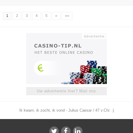
1
2
3
4
5
»
»»
Uw advertentie hier? Mail ons
Ik kwam, ik zocht, ik vond - Julius Caesar / 47 v.Chr. ;)