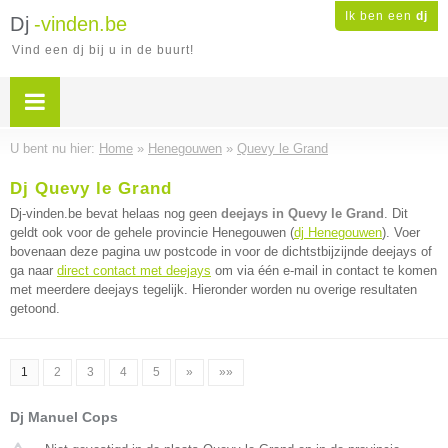
Ik ben een
dj
Dj
-vinden.be
Vind een dj bij u in de buurt!
U bent nu hier:
Home
»
Henegouwen
»
Quevy le Grand
Dj Quevy le Grand
Dj-vinden.be bevat helaas nog geen
deejays in Quevy le Grand
. Dit
geldt ook voor de gehele provincie Henegouwen (
dj Henegouwen
). Voer
bovenaan deze pagina uw postcode in voor de dichtstbijzijnde deejays of
ga naar
direct contact met deejays
om via één e-mail in contact te komen
met meerdere deejays tegelijk. Hieronder worden nu overige resultaten
getoond.
1
2
3
4
5
»
»»
Dj Manuel Cops