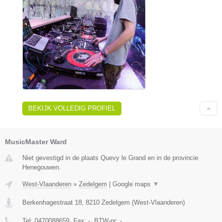
BEKIJK VOLLEDIG PROFIEL
MusicMaster Ward
Niet gevestigd in de plaats Quevy le Grand en in de provincie
Henegouwen.
West-Vlaanderen
»
Zedelgem
|
Google maps
▼
Berkenhagestraat 18
,
8210
Zedelgem
(
West-Vlaanderen
)
Tel:
0470088659
, Fax:
-
, BTW-nr:
-