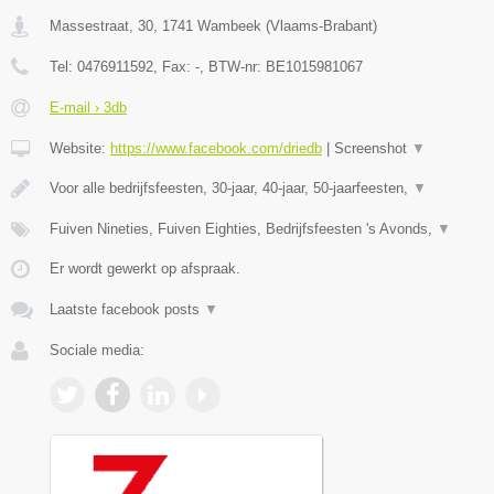
Massestraat, 30
,
1741
Wambeek
(
Vlaams-Brabant
)
Tel:
0476911592
, Fax:
-
, BTW-nr:
BE1015981067
E-mail › 3db
Website:
https://www.facebook.com/driedb
|
Screenshot
▼
Voor alle bedrijfsfeesten, 30-jaar, 40-jaar, 50-jaarfeesten,
▼
Fuiven Nineties, Fuiven Eighties, Bedrijfsfeesten 's Avonds,
▼
Er wordt gewerkt op afspraak.
Laatste facebook posts
▼
Sociale media: