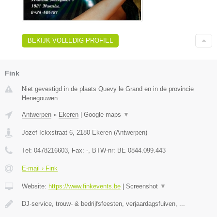
BEKIJK VOLLEDIG PROFIEL
Fink
Niet gevestigd in de plaats Quevy le Grand en in de provincie
Henegouwen.
Antwerpen
»
Ekeren
|
Google maps
▼
Jozef Ickxstraat 6
,
2180
Ekeren
(
Antwerpen
)
Tel:
0478216603
, Fax:
-
, BTW-nr:
BE 0844.099.443
E-mail › Fink
Website:
https://www.finkevents.be
|
Screenshot
▼
DJ-service, trouw- & bedrijfsfeesten, verjaardagsfuiven, ...