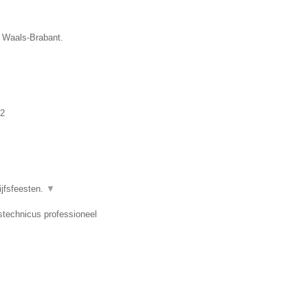
e Waals-Brabant.
2
ijfsfeesten.
▼
dstechnicus professioneel