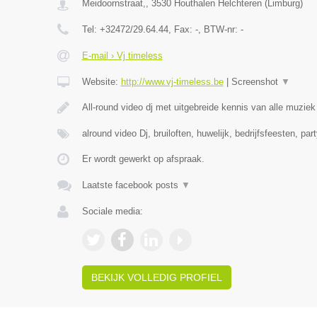
Meidoornstraat,
,
3530
Houthalen Helchteren
(
Limburg
)
Tel:
+32472/29.64.44
, Fax:
-
, BTW-nr:
-
E-mail › Vj timeless
Website:
http://www.vj-timeless.be
|
Screenshot
▼
All-round video dj met uitgebreide kennis van alle muzie
alround video Dj, bruiloften, huwelijk, bedrijfsfeesten, par
Er wordt gewerkt op afspraak.
Laatste facebook posts
▼
Sociale media:
BEKIJK VOLLEDIG PROFIEL