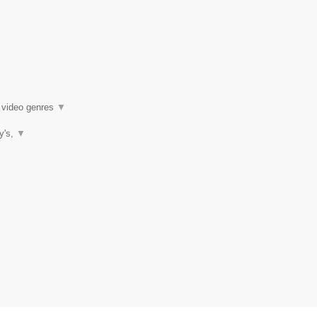
k video genres
▼
ty's,
▼