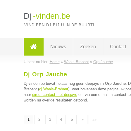
Dj
-vinden.be
VIND EEN DJ BIJ U IN DE BUURT!
Nieuws
Zoeken
Contact
U bent nu hier:
Home
»
Waals-Brabant
»
Orp Jauche
Dj Orp Jauche
Dj-vinden.be bevat helaas nog geen
deejays in Orp Jauche
. D
Brabant (
dj Waals-Brabant
). Voer bovenaan deze pagina uw post
naar
direct contact met deejays
om via één e-mail in contact t
worden nu overige resultaten getoond.
1
2
3
4
5
»
»»