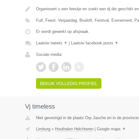
Organiseert u een feestje en zoekt een dj die geschikt e
Fuif, Feest, Verjaardag, Bruiloft, Festival, Evenement, P
Er wordt gewerkt op afspraak.
Laatste tweets
▼
|
Laatste facebook posts
▼
Sociale media:
BEKIJK VOLLEDIG PROFIEL
Vj timeless
Niet gevestigd in de plaats Orp Jauche en in de provinci
Limburg
»
Houthalen Helchteren
|
Google maps
▼