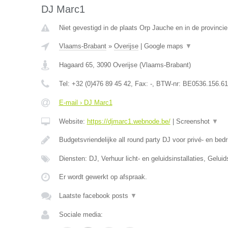
DJ Marc1
Niet gevestigd in de plaats Orp Jauche en in de provinci
Vlaams-Brabant
»
Overijse
|
Google maps
▼
Hagaard 65
,
3090
Overijse
(
Vlaams-Brabant
)
Tel:
+32 (0)476 89 45 42
, Fax:
-
, BTW-nr:
BE0536.156.61
E-mail › DJ Marc1
Website:
https://djmarc1.webnode.be/
|
Screenshot
▼
Budgetsvriendelijke all round party DJ voor privé- en bedr
Diensten: DJ, Verhuur licht- en geluidsinstallaties, Gelui
Er wordt gewerkt op afspraak.
Laatste facebook posts
▼
Sociale media: