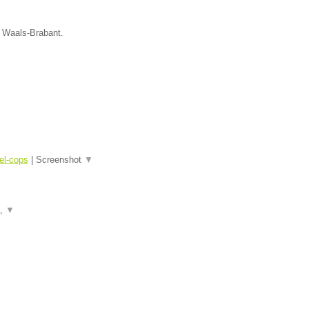
e Waals-Brabant.
el-cops
|
Screenshot
▼
a,
▼