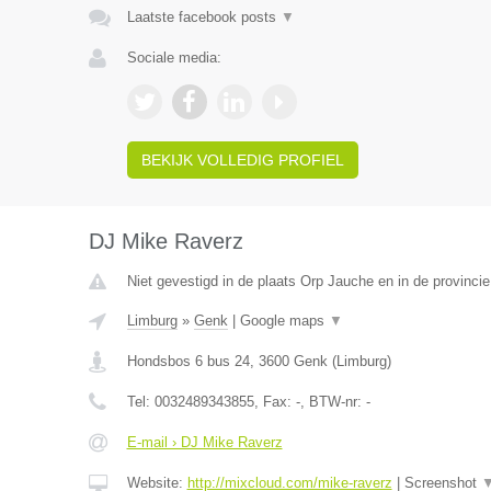
Laatste facebook posts
▼
Sociale media:
BEKIJK VOLLEDIG PROFIEL
DJ Mike Raverz
Niet gevestigd in de plaats Orp Jauche en in de provinci
Limburg
»
Genk
|
Google maps
▼
Hondsbos 6 bus 24
,
3600
Genk
(
Limburg
)
Tel:
0032489343855
, Fax:
-
, BTW-nr:
-
E-mail › DJ Mike Raverz
Website:
http://mixcloud.com/mike-raverz
|
Screenshot