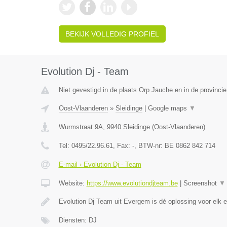
BEKIJK VOLLEDIG PROFIEL
Evolution Dj - Team
Niet gevestigd in de plaats Orp Jauche en in de provinci
Oost-Vlaanderen
»
Sleidinge
|
Google maps
▼
Wurmstraat 9A
,
9940
Sleidinge
(
Oost-Vlaanderen
)
Tel:
0495/22.96.61
, Fax:
-
, BTW-nr:
BE 0862 842 714
E-mail › Evolution Dj - Team
Website:
https://www.evolutiondjteam.be
|
Screenshot
▼
Evolution Dj Team uit Evergem is dé oplossing voor elk
Diensten: DJ