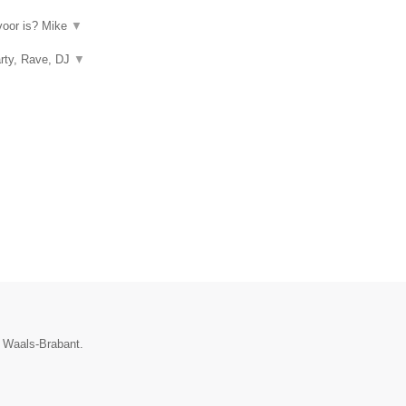
rvoor is? Mike
▼
arty, Rave, DJ
▼
e Waals-Brabant.