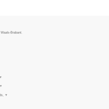
e Waals-Brabant.
▼
▼
nds,
▼