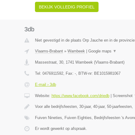
BEKIJK VOLLEDIG PROFIEL
3db
Niet gevestigd in de plaats Orp Jauche en in de provinci
Vlaams-Brabant
»
Wambeek
|
Google maps
▼
Massestraat, 30
,
1741
Wambeek
(
Vlaams-Brabant
)
Tel:
0476911592
, Fax:
-
, BTW-nr:
BE1015981067
E-mail › 3db
Website:
https://www.facebook.com/driedb
|
Screenshot
Voor alle bedrijfsfeesten, 30-jaar, 40-jaar, 50-jaarfeesten,
Fuiven Nineties, Fuiven Eighties, Bedrijfsfeesten 's Avo
Er wordt gewerkt op afspraak.