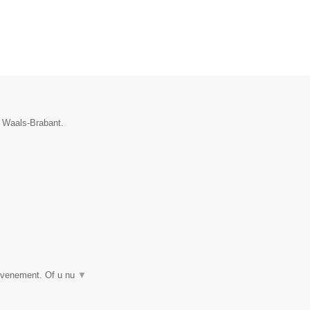
e Waals-Brabant.
 evenement. Of u nu
▼