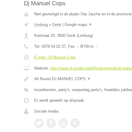
Dj Manuel Cops
Niet gevestigd in de plaats Orp Jauche en in de provinci
Limburg
»
Genk
|
Google maps
▼
Keistraat 20
,
3600
Genk
(
Limburg
)
Tel:
0478 54 02 37
, Fax:
-
, BTW-nr:
-
E-mail › Dj Manuel Cops
Website:
http://www.dj-vinden.be/dj/limburg/genk/dj-manu
All Round DJ MANUEL COPS
▼
trouwfeesten, party's, verjaardag party's, huwelijks jubile
Er wordt gewerkt op afspraak.
Sociale media: