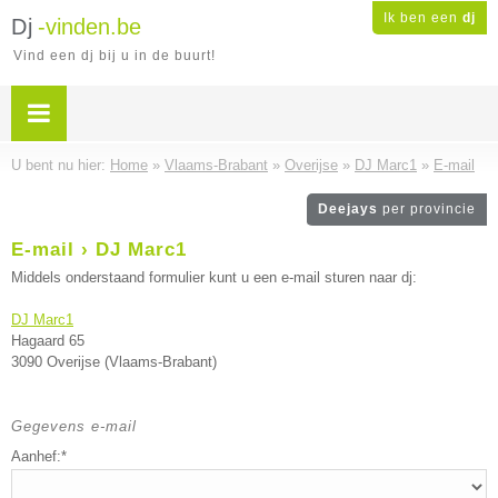
Ik ben een
dj
Dj
-vinden.be
Vind een dj bij u in de buurt!
U bent nu hier:
Home
»
Vlaams-Brabant
»
Overijse
»
DJ Marc1
»
E-mail
Deejays
per provincie
E-mail › DJ Marc1
Middels onderstaand formulier kunt u een e-mail sturen naar dj:
DJ Marc1
Hagaard 65
3090 Overijse (Vlaams-Brabant)
Gegevens e-mail
Aanhef:*