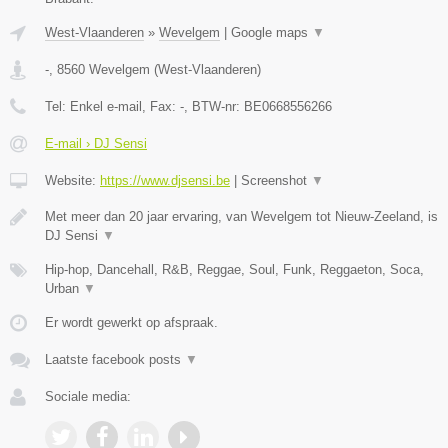
West-Vlaanderen
»
Wevelgem
|
Google maps
▼
-
,
8560
Wevelgem
(
West-Vlaanderen
)
Tel:
Enkel e-mail
, Fax:
-
, BTW-nr:
BE0668556266
E-mail › DJ Sensi
Website:
https://www.djsensi.be
|
Screenshot
▼
Met meer dan 20 jaar ervaring, van Wevelgem tot Nieuw-Zeeland, is
DJ Sensi
▼
Hip-hop, Dancehall, R&B, Reggae, Soul, Funk, Reggaeton, Soca,
Urban
▼
Er wordt gewerkt op afspraak.
Laatste facebook posts
▼
Sociale media: