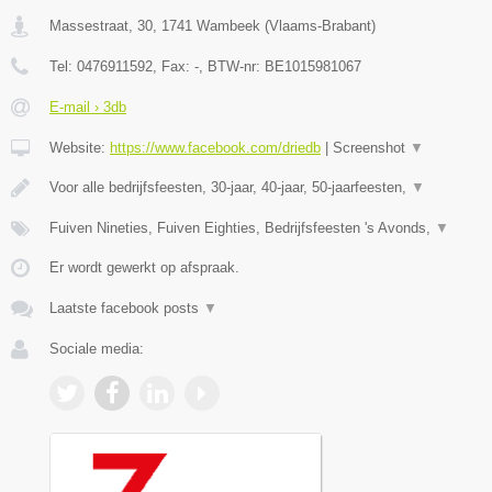
Massestraat, 30
,
1741
Wambeek
(
Vlaams-Brabant
)
Tel:
0476911592
, Fax:
-
, BTW-nr:
BE1015981067
E-mail › 3db
Website:
https://www.facebook.com/driedb
|
Screenshot
▼
Voor alle bedrijfsfeesten, 30-jaar, 40-jaar, 50-jaarfeesten,
▼
Fuiven Nineties, Fuiven Eighties, Bedrijfsfeesten 's Avonds,
▼
Er wordt gewerkt op afspraak.
Laatste facebook posts
▼
Sociale media: