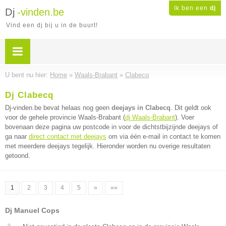
Ik ben een
dj
Dj
-vinden.be
Vind een dj bij u in de buurt!
U bent nu hier:
Home
»
Waals-Brabant
»
Clabecq
Dj Clabecq
Dj-vinden.be bevat helaas nog geen
deejays in Clabecq
. Dit geldt ook
voor de gehele provincie Waals-Brabant (
dj Waals-Brabant
). Voer
bovenaan deze pagina uw postcode in voor de dichtstbijzijnde deejays of
ga naar
direct contact met deejays
om via één e-mail in contact te komen
met meerdere deejays tegelijk. Hieronder worden nu overige resultaten
getoond.
1
2
3
4
5
»
»»
Dj Manuel Cops