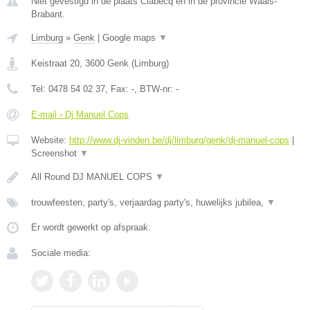
Niet gevestigd in de plaats Clabecq en in de provincie Waals-
Brabant.
Limburg
»
Genk
|
Google maps
▼
Keistraat 20
,
3600
Genk
(
Limburg
)
Tel:
0478 54 02 37
, Fax:
-
, BTW-nr:
-
E-mail › Dj Manuel Cops
Website:
http://www.dj-vinden.be/dj/limburg/genk/dj-manuel-cops
|
Screenshot
▼
All Round DJ MANUEL COPS
▼
trouwfeesten, party's, verjaardag party's, huwelijks jubilea,
▼
Er wordt gewerkt op afspraak.
Sociale media: