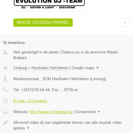
BEKIJK VOLLEDIG PROFIEL
Vj timeless
Niet gevestigd in de plaats Clabecq en in de provincie Waals-
Brabant.
Limburg
»
Houthalen Helchteren
|
Google maps
▼
Meidoornstraat,
,
3530
Houthalen Helchteren
(
Limburg
)
Tel:
+32472/29.64.44
, Fax:
-
, BTW-nr:
-
E-mail › Vj timeless
Website:
http://www.vj-timeless.be
|
Screenshot
▼
All-round video dj met uitgebreide kennis van alle muziek video
genres
▼