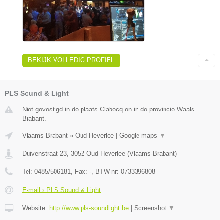
BEKIJK VOLLEDIG PROFIEL
PLS Sound & Light
Niet gevestigd in de plaats Clabecq en in de provincie Waals-
Brabant.
Vlaams-Brabant
»
Oud Heverlee
|
Google maps
▼
Duivenstraat 23
,
3052
Oud Heverlee
(
Vlaams-Brabant
)
Tel:
0485/506181
, Fax:
-
, BTW-nr:
0733396808
E-mail › PLS Sound & Light
Website:
http://www.pls-soundlight.be
|
Screenshot
▼