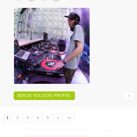
BEKIJK VOLLEDIG PROFIEL
1
2
3
4
5
»
»»