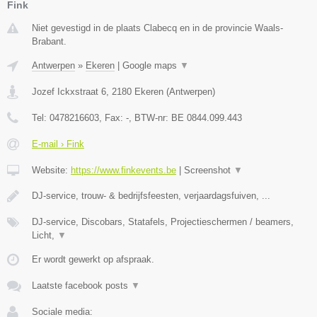
Fink
Niet gevestigd in de plaats Clabecq en in de provincie Waals-
Brabant.
Antwerpen
»
Ekeren
|
Google maps
▼
Jozef Ickxstraat 6
,
2180
Ekeren
(
Antwerpen
)
Tel:
0478216603
, Fax:
-
, BTW-nr:
BE 0844.099.443
E-mail › Fink
Website:
https://www.finkevents.be
|
Screenshot
▼
DJ-service, trouw- & bedrijfsfeesten, verjaardagsfuiven, ...
DJ-service, Discobars, Statafels, Projectieschermen / beamers,
Licht,
▼
Er wordt gewerkt op afspraak.
Laatste facebook posts
▼
Sociale media: