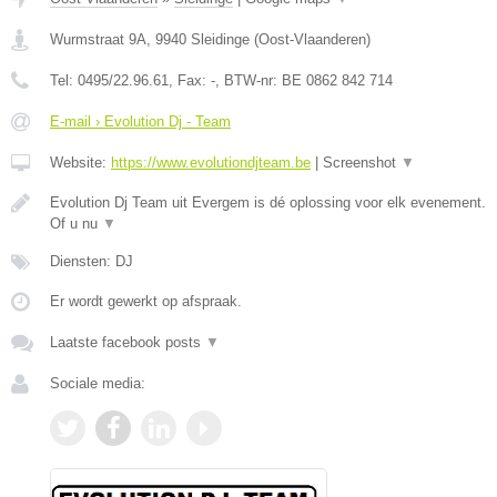
Wurmstraat 9A
,
9940
Sleidinge
(
Oost-Vlaanderen
)
Tel:
0495/22.96.61
, Fax:
-
, BTW-nr:
BE 0862 842 714
E-mail › Evolution Dj - Team
Website:
https://www.evolutiondjteam.be
|
Screenshot
▼
Evolution Dj Team uit Evergem is dé oplossing voor elk evenement.
Of u nu
▼
Diensten: DJ
Er wordt gewerkt op afspraak.
Laatste facebook posts
▼
Sociale media: