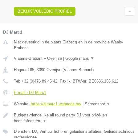
BEKIJK VOLLEDIG PROFIEL
DJ Marc1
Niet gevestigd in de plaats Clabecq en in de provincie Waals-
Brabant.
Vlaams-Brabant
»
Overijse
|
Google maps
▼
Hagaard 65
,
3090
Overijse
(
Vlaams-Brabant
)
Tel:
+32 (0)476 89 45 42
, Fax:
-
, BTW-nr:
BE0536.156.612
E-mail › DJ Marc1
Website:
https://djmarc1.webnode.be/
|
Screenshot
▼
Budgetsvriendelijke all round party DJ voor privé- en
bedrijfsfeesten.
▼
Diensten: DJ, Verhuur licht- en geluidsinstallaties, Geluidstechnicus
professioneel