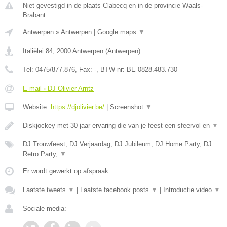
Niet gevestigd in de plaats Clabecq en in de provincie Waals-
Brabant.
Antwerpen
»
Antwerpen
|
Google maps
▼
Italiëlei 84
,
2000
Antwerpen
(
Antwerpen
)
Tel:
0475/877.876
, Fax:
-
, BTW-nr:
BE 0828.483.730
E-mail › DJ Olivier Arntz
Website:
https://djolivier.be/
|
Screenshot
▼
Diskjockey met 30 jaar ervaring die van je feest een sfeervol en
▼
DJ Trouwfeest, DJ Verjaardag, DJ Jubileum, DJ Home Party, DJ
Retro Party,
▼
Er wordt gewerkt op afspraak.
Laatste tweets
▼
|
Laatste facebook posts
▼
|
Introductie video
▼
Sociale media: