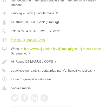
Niet gevestigd in de plaats Baulers en in de provincie Waals-
Brabant.
Limburg
»
Genk
|
Google maps
▼
Keistraat 20
,
3600
Genk
(
Limburg
)
Tel:
0478 54 02 37
, Fax:
-
, BTW-nr:
-
E-mail › Dj Manuel Cops
Website:
http://www.dj-vinden.be/dj/limburg/genk/dj-manuel-cops
|
Screenshot
▼
All Round DJ MANUEL COPS
▼
trouwfeesten, party's, verjaardag party's, huwelijks jubilea,
▼
Er wordt gewerkt op afspraak.
Sociale media: