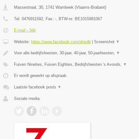
Massestraat, 30
,
1741
Wambeek
(
Vlaams-Brabant
)
Tel:
0476911592
, Fax:
-
, BTW-nr:
BE1015981067
E-mail › 3db
Website:
https://www.facebook.com/driedb
|
Screenshot
▼
Voor alle bedrijfsfeesten, 30-jaar, 40-jaar, 50-jaarfeesten,
▼
Fuiven Nineties, Fuiven Eighties, Bedrijfsfeesten 's Avonds,
▼
Er wordt gewerkt op afspraak.
Laatste facebook posts
▼
Sociale media: