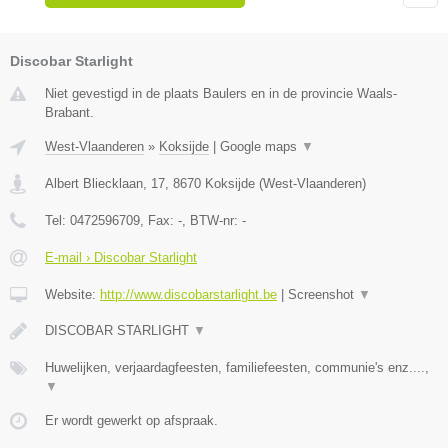
Discobar Starlight
Niet gevestigd in de plaats Baulers en in de provincie Waals-
Brabant.
West-Vlaanderen
»
Koksijde
|
Google maps
▼
Albert Bliecklaan, 17
,
8670
Koksijde
(
West-Vlaanderen
)
Tel:
0472596709
, Fax:
-
, BTW-nr:
-
E-mail › Discobar Starlight
Website:
http://www.discobarstarlight.be
|
Screenshot
▼
DISCOBAR STARLIGHT
▼
Huwelijken, verjaardagfeesten, familiefeesten, communie's enz....,
▼
Er wordt gewerkt op afspraak.