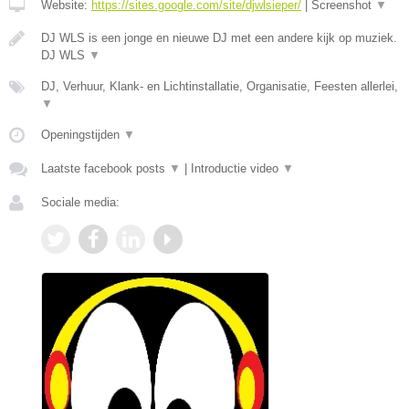
Website:
https://sites.google.com/site/djwlsieper/
|
Screenshot
▼
DJ WLS is een jonge en nieuwe DJ met een andere kijk op muziek.
DJ WLS
▼
DJ, Verhuur, Klank- en Lichtinstallatie, Organisatie, Feesten allerlei,
▼
Openingstijden
▼
Laatste facebook posts
▼
|
Introductie video
▼
Sociale media: