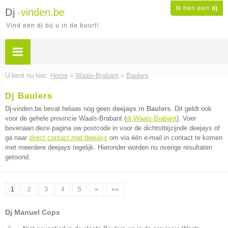
Ik ben een
dj
Dj
-vinden.be
Vind een dj bij u in de buurt!
U bent nu hier:
Home
»
Waals-Brabant
»
Baulers
Dj Baulers
Dj-vinden.be bevat helaas nog geen
deejays in Baulers
. Dit geldt ook
voor de gehele provincie Waals-Brabant (
dj Waals-Brabant
). Voer
bovenaan deze pagina uw postcode in voor de dichtstbijzijnde deejays of
ga naar
direct contact met deejays
om via één e-mail in contact te komen
met meerdere deejays tegelijk. Hieronder worden nu overige resultaten
getoond.
1
2
3
4
5
»
»»
Dj Manuel Cops