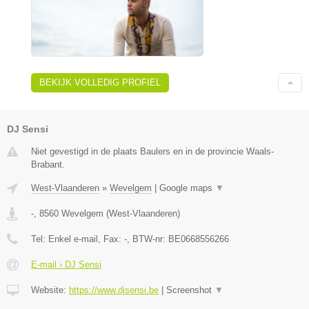
BEKIJK VOLLEDIG PROFIEL
DJ Sensi
Niet gevestigd in de plaats Baulers en in de provincie Waals-
Brabant.
West-Vlaanderen
»
Wevelgem
|
Google maps
▼
-
,
8560
Wevelgem
(
West-Vlaanderen
)
Tel:
Enkel e-mail
, Fax:
-
, BTW-nr:
BE0668556266
E-mail › DJ Sensi
Website:
https://www.djsensi.be
|
Screenshot
▼