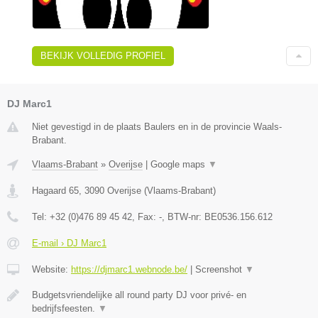
BEKIJK VOLLEDIG PROFIEL
DJ Marc1
Niet gevestigd in de plaats Baulers en in de provincie Waals-
Brabant.
Vlaams-Brabant
»
Overijse
|
Google maps
▼
Hagaard 65
,
3090
Overijse
(
Vlaams-Brabant
)
Tel:
+32 (0)476 89 45 42
, Fax:
-
, BTW-nr:
BE0536.156.612
E-mail › DJ Marc1
Website:
https://djmarc1.webnode.be/
|
Screenshot
▼
Budgetsvriendelijke all round party DJ voor privé- en
bedrijfsfeesten.
▼