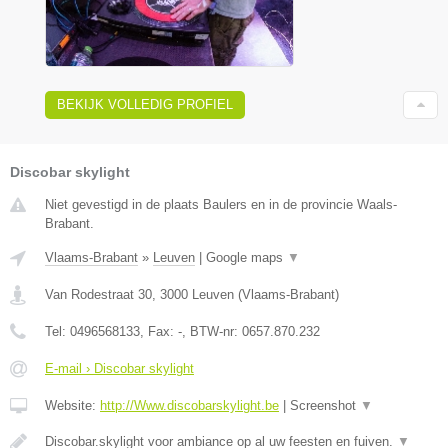
BEKIJK VOLLEDIG PROFIEL
Discobar skylight
Niet gevestigd in de plaats Baulers en in de provincie Waals-
Brabant.
Vlaams-Brabant
»
Leuven
|
Google maps
▼
Van Rodestraat 30
,
3000
Leuven
(
Vlaams-Brabant
)
Tel:
0496568133
, Fax:
-
, BTW-nr:
0657.870.232
E-mail › Discobar skylight
Website:
http://Www.discobarskylight.be
|
Screenshot
▼
Discobar.skylight voor ambiance op al uw feesten en fuiven.
▼