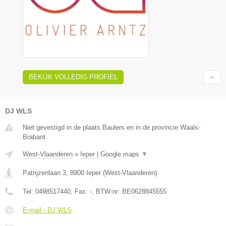
BEKIJK VOLLEDIG PROFIEL
DJ WLS
Niet gevestigd in de plaats Baulers en in de provincie Waals-
Brabant.
West-Vlaanderen
»
Ieper
|
Google maps
▼
Patrijzenlaan 3
,
8900
Ieper
(
West-Vlaanderen
)
Tel:
0498517440
, Fax:
-
, BTW-nr:
BE0628845555
E-mail › DJ WLS