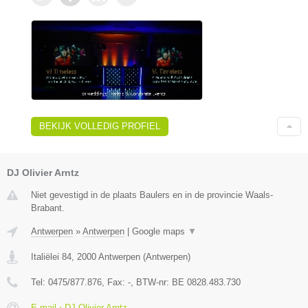
BEKIJK VOLLEDIG PROFIEL
DJ Olivier Arntz
Niet gevestigd in de plaats Baulers en in de provincie Waals-
Brabant.
Antwerpen
»
Antwerpen
|
Google maps
▼
Italiëlei 84
,
2000
Antwerpen
(
Antwerpen
)
Tel:
0475/877.876
, Fax:
-
, BTW-nr:
BE 0828.483.730
E-mail › DJ Olivier Arntz