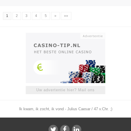
1
2
3
4
5
»
»»
Uw advertentie hier? Mail ons
Ik kwam, ik zocht, ik vond - Julius Caesar / 47 v.Chr. ;)