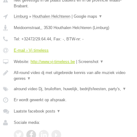
Niet gevestigd in de plaats Baulers en in de provincie Waals-
Brabant.
Limburg
»
Houthalen Helchteren
|
Google maps
▼
Meidoornstraat,
,
3530
Houthalen Helchteren
(
Limburg
)
Tel:
+32472/29.64.44
, Fax:
-
, BTW-nr:
-
E-mail › Vj timeless
Website:
http://www.vj-timeless.be
|
Screenshot
▼
All-round video dj met uitgebreide kennis van alle muziek video
genres
▼
alround video Dj, bruiloften, huwelijk, bedrijfsfeesten, party's,
▼
Er wordt gewerkt op afspraak.
Laatste facebook posts
▼
Sociale media: