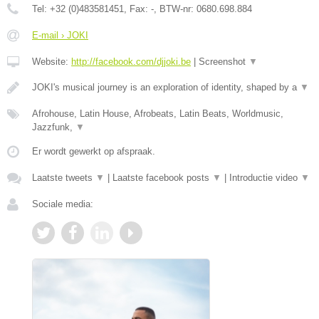
Tel:
+32 (0)483581451
, Fax:
-
, BTW-nr:
0680.698.884
E-mail › JOKI
Website:
http://facebook.com/djjoki.be
|
Screenshot
▼
JOKI's musical journey is an exploration of identity, shaped by a
▼
Afrohouse, Latin House, Afrobeats, Latin Beats, Worldmusic,
Jazzfunk,
▼
Er wordt gewerkt op afspraak.
Laatste tweets
▼
|
Laatste facebook posts
▼
|
Introductie video
▼
Sociale media: