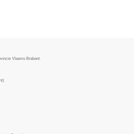
ovincie Vlaams-Brabant.
nt
)