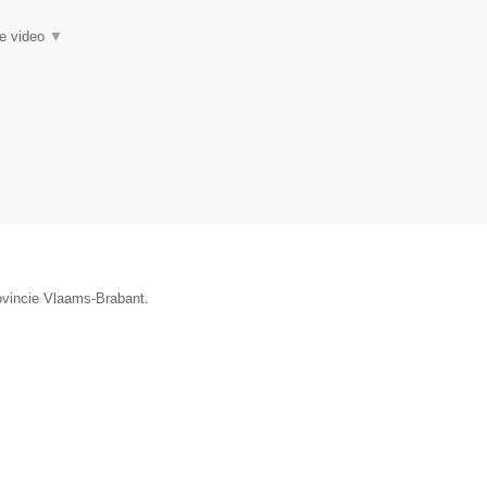
ie video
▼
ovincie Vlaams-Brabant.