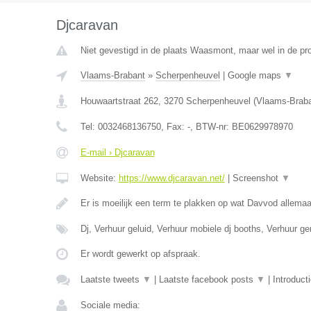
Djcaravan
Niet gevestigd in de plaats Waasmont, maar wel in de pr
Vlaams-Brabant
»
Scherpenheuvel
|
Google maps
▼
Houwaartstraat 262
,
3270
Scherpenheuvel
(
Vlaams-Brab
Tel:
0032468136750
, Fax:
-
, BTW-nr:
BE0629978970
E-mail › Djcaravan
Website:
https://www.djcaravan.net/
|
Screenshot
▼
Er is moeilijk een term te plakken op wat Davvod allemaa
Dj, Verhuur geluid, Verhuur mobiele dj booths, Verhuur g
Er wordt gewerkt op afspraak.
Laatste tweets
▼
|
Laatste facebook posts
▼
|
Introduct
Sociale media: