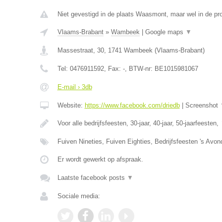
Niet gevestigd in de plaats Waasmont, maar wel in de pr
Vlaams-Brabant
»
Wambeek
|
Google maps
▼
Massestraat, 30
,
1741
Wambeek
(
Vlaams-Brabant
)
Tel:
0476911592
, Fax:
-
, BTW-nr:
BE1015981067
E-mail › 3db
Website:
https://www.facebook.com/driedb
|
Screenshot
Voor alle bedrijfsfeesten, 30-jaar, 40-jaar, 50-jaarfeesten,
Fuiven Nineties, Fuiven Eighties, Bedrijfsfeesten 's Avo
Er wordt gewerkt op afspraak.
Laatste facebook posts
▼
Sociale media: