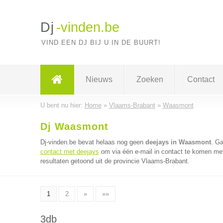
Dj
-vinden.be
VIND EEN DJ BIJ U IN DE BUURT!
Nieuws
Zoeken
Contact
U bent nu hier:
Home
»
Vlaams-Brabant
»
Waasmont
Dj Waasmont
Dj-vinden.be bevat helaas nog geen
deejays in Waasmont
. G
contact met deejays
om via één e-mail in contact te komen met
resultaten getoond uit de provincie Vlaams-Brabant.
1
2
»
»»
3db