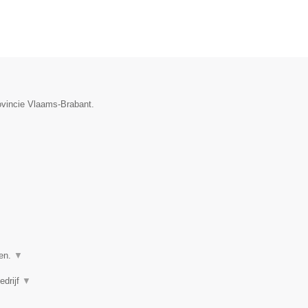
ovincie Vlaams-Brabant.
ven.
▼
edrijf
▼