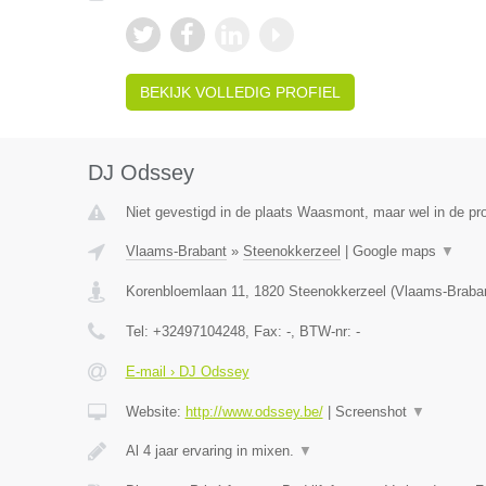
BEKIJK VOLLEDIG PROFIEL
DJ Odssey
Niet gevestigd in de plaats Waasmont, maar wel in de pr
Vlaams-Brabant
»
Steenokkerzeel
|
Google maps
▼
Korenbloemlaan 11
,
1820
Steenokkerzeel
(
Vlaams-Braba
Tel:
+32497104248
, Fax:
-
, BTW-nr:
-
E-mail › DJ Odssey
Website:
http://www.odssey.be/
|
Screenshot
▼
Al 4 jaar ervaring in mixen.
▼