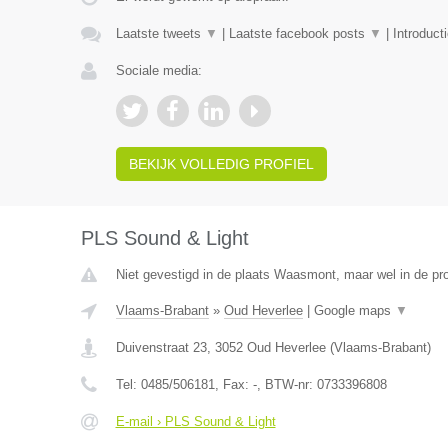
Laatste tweets
▼
|
Laatste facebook posts
▼
|
Introduct
Sociale media:
BEKIJK VOLLEDIG PROFIEL
PLS Sound & Light
Niet gevestigd in de plaats Waasmont, maar wel in de pr
Vlaams-Brabant
»
Oud Heverlee
|
Google maps
▼
Duivenstraat 23
,
3052
Oud Heverlee
(
Vlaams-Brabant
)
Tel:
0485/506181
, Fax:
-
, BTW-nr:
0733396808
E-mail › PLS Sound & Light