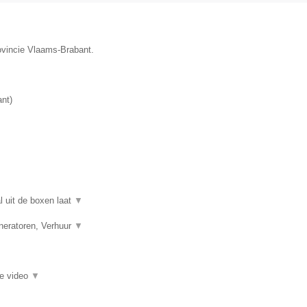
ovincie Vlaams-Brabant.
ant
)
l uit de boxen laat
▼
eneratoren, Verhuur
▼
ie video
▼