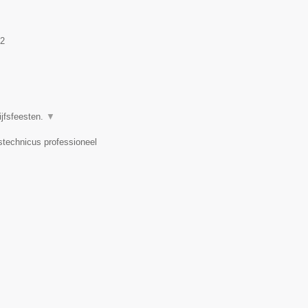
2
ijfsfeesten.
▼
dstechnicus professioneel