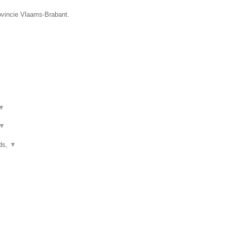
ovincie Vlaams-Brabant.
▼
▼
nds,
▼