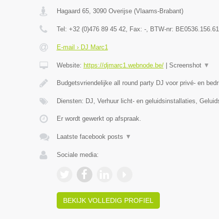
Hagaard 65
,
3090
Overijse
(
Vlaams-Brabant
)
Tel:
+32 (0)476 89 45 42
, Fax:
-
, BTW-nr:
BE0536.156.61
E-mail › DJ Marc1
Website:
https://djmarc1.webnode.be/
|
Screenshot
▼
Budgetsvriendelijke all round party DJ voor privé- en bedr
Diensten: DJ, Verhuur licht- en geluidsinstallaties, Gelui
Er wordt gewerkt op afspraak.
Laatste facebook posts
▼
Sociale media:
BEKIJK VOLLEDIG PROFIEL