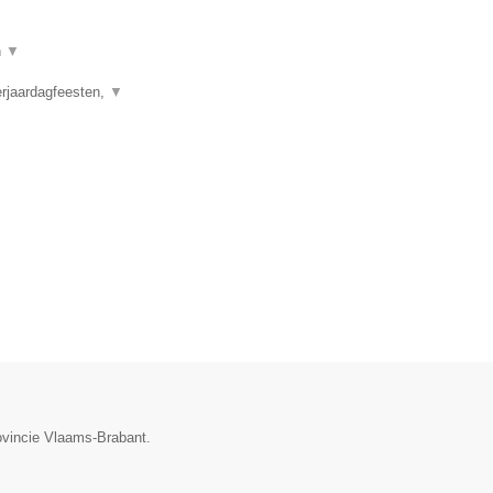
n
▼
erjaardagfeesten,
▼
ovincie Vlaams-Brabant.