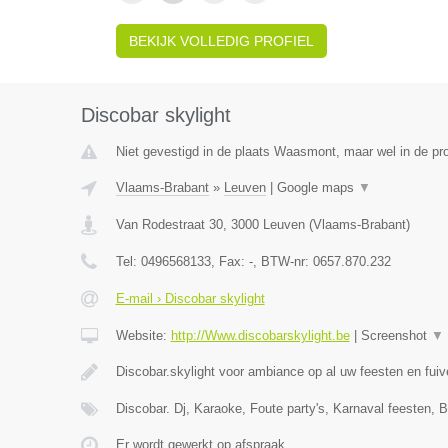
BEKIJK VOLLEDIG PROFIEL
Discobar skylight
Niet gevestigd in de plaats Waasmont, maar wel in de pr
Vlaams-Brabant
»
Leuven
|
Google maps
▼
Van Rodestraat 30
,
3000
Leuven
(
Vlaams-Brabant
)
Tel:
0496568133
, Fax:
-
, BTW-nr:
0657.870.232
E-mail › Discobar skylight
Website:
http://Www.discobarskylight.be
|
Screenshot
▼
Discobar.skylight voor ambiance op al uw feesten en fui
Discobar. Dj, Karaoke, Foute party's, Karnaval feesten, B
Er wordt gewerkt op afspraak.