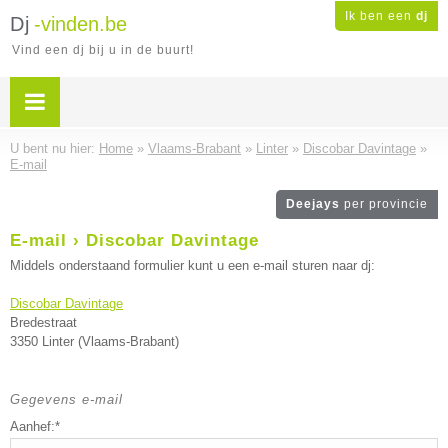
Ik ben een
dj
Dj
-vinden.be
Vind een dj bij u in de buurt!
U bent nu hier:
Home
»
Vlaams-Brabant
»
Linter
»
Discobar Davintage
»
E-mail
Deejays
per provincie
E-mail › Discobar Davintage
Middels onderstaand formulier kunt u een e-mail sturen naar dj:
Discobar Davintage
Bredestraat
3350 Linter (Vlaams-Brabant)
Gegevens e-mail
Aanhef:*