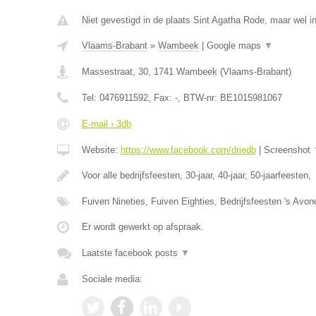
Niet gevestigd in de plaats Sint Agatha Rode, maar wel i
Vlaams-Brabant
»
Wambeek
|
Google maps
▼
Massestraat, 30
,
1741
Wambeek
(
Vlaams-Brabant
)
Tel:
0476911592
, Fax:
-
, BTW-nr:
BE1015981067
E-mail › 3db
Website:
https://www.facebook.com/driedb
|
Screenshot
Voor alle bedrijfsfeesten, 30-jaar, 40-jaar, 50-jaarfeesten,
Fuiven Nineties, Fuiven Eighties, Bedrijfsfeesten 's Avo
Er wordt gewerkt op afspraak.
Laatste facebook posts
▼
Sociale media: