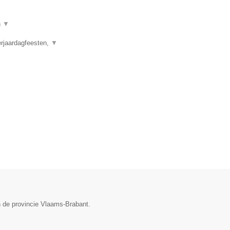
n
▼
erjaardagfeesten,
▼
n de provincie Vlaams-Brabant.