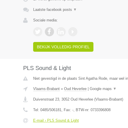
Laatste facebook posts
▼
Sociale media:
BEKIJK VOLLEDIG PROFIEL
PLS Sound & Light
Niet gevestigd in de plaats Sint Agatha Rode, maar wel i
Vlaams-Brabant
»
Oud Heverlee
|
Google maps
▼
Duivenstraat 23
,
3052
Oud Heverlee
(
Vlaams-Brabant
)
Tel:
0485/506181
, Fax:
-
, BTW-nr:
0733396808
E-mail › PLS Sound & Light