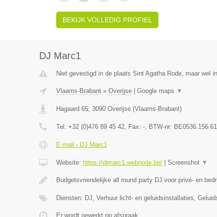
BEKIJK VOLLEDIG PROFIEL
DJ Marc1
Niet gevestigd in de plaats Sint Agatha Rode, maar wel i
Vlaams-Brabant
»
Overijse
|
Google maps
▼
Hagaard 65
,
3090
Overijse
(
Vlaams-Brabant
)
Tel:
+32 (0)476 89 45 42
, Fax:
-
, BTW-nr:
BE0536.156.61
E-mail › DJ Marc1
Website:
https://djmarc1.webnode.be/
|
Screenshot
▼
Budgetsvriendelijke all round party DJ voor privé- en bedr
Diensten: DJ, Verhuur licht- en geluidsinstallaties, Gelui
Er wordt gewerkt op afspraak.