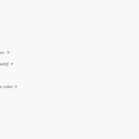
ven.
▼
edrijf
▼
ie video
▼