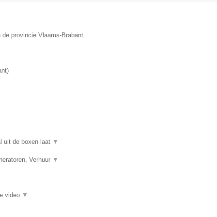
n de provincie Vlaams-Brabant.
ant
)
l uit de boxen laat
▼
eneratoren, Verhuur
▼
ie video
▼