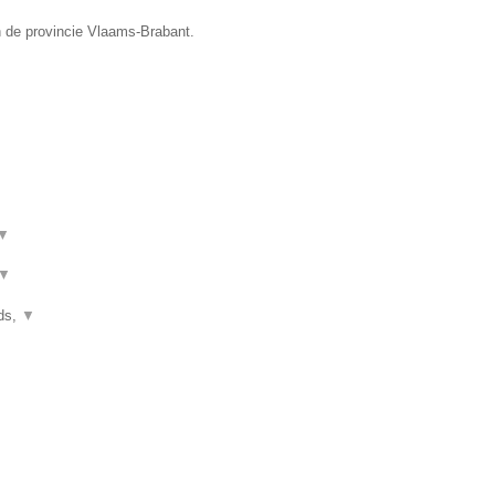
n de provincie Vlaams-Brabant.
▼
▼
nds,
▼