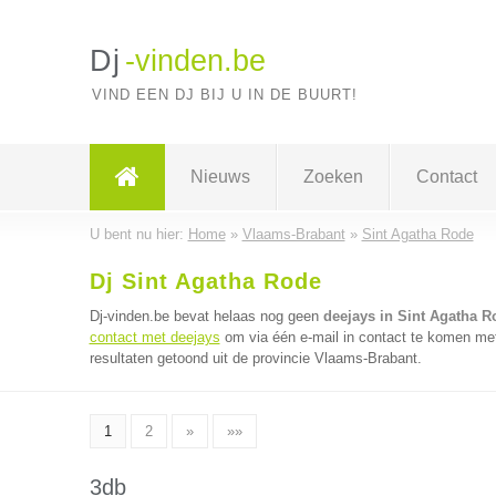
Dj
-vinden.be
VIND EEN DJ BIJ U IN DE BUURT!
Nieuws
Zoeken
Contact
U bent nu hier:
Home
»
Vlaams-Brabant
»
Sint Agatha Rode
Dj Sint Agatha Rode
Dj-vinden.be bevat helaas nog geen
deejays in Sint Agatha R
contact met deejays
om via één e-mail in contact te komen met
resultaten getoond uit de provincie Vlaams-Brabant.
1
2
»
»»
3db