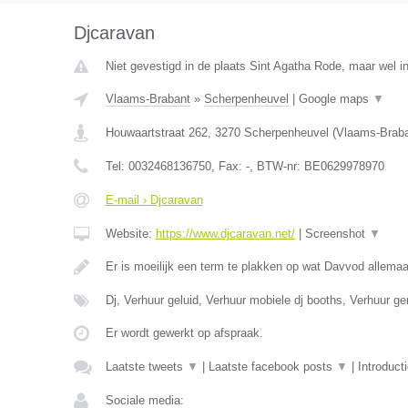
Djcaravan
Niet gevestigd in de plaats Sint Agatha Rode, maar wel i
Vlaams-Brabant
»
Scherpenheuvel
|
Google maps
▼
Houwaartstraat 262
,
3270
Scherpenheuvel
(
Vlaams-Brab
Tel:
0032468136750
, Fax:
-
, BTW-nr:
BE0629978970
E-mail › Djcaravan
Website:
https://www.djcaravan.net/
|
Screenshot
▼
Er is moeilijk een term te plakken op wat Davvod allemaa
Dj, Verhuur geluid, Verhuur mobiele dj booths, Verhuur g
Er wordt gewerkt op afspraak.
Laatste tweets
▼
|
Laatste facebook posts
▼
|
Introduct
Sociale media: