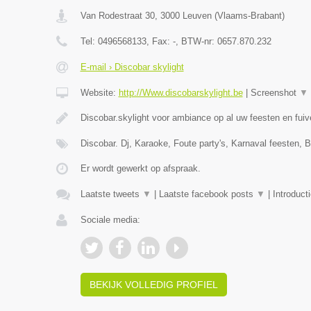
Van Rodestraat 30
,
3000
Leuven
(
Vlaams-Brabant
)
Tel:
0496568133
, Fax:
-
, BTW-nr:
0657.870.232
E-mail › Discobar skylight
Website:
http://Www.discobarskylight.be
|
Screenshot
▼
Discobar.skylight voor ambiance op al uw feesten en fui
Discobar. Dj, Karaoke, Foute party's, Karnaval feesten, B
Er wordt gewerkt op afspraak.
Laatste tweets
▼
|
Laatste facebook posts
▼
|
Introduct
Sociale media:
BEKIJK VOLLEDIG PROFIEL