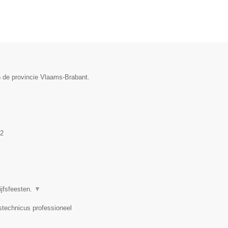
n de provincie Vlaams-Brabant.
2
ijfsfeesten.
▼
dstechnicus professioneel