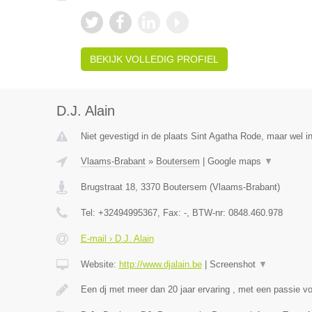
BEKIJK VOLLEDIG PROFIEL
D.J. Alain
Niet gevestigd in de plaats Sint Agatha Rode, maar wel i
Vlaams-Brabant
»
Boutersem
|
Google maps
▼
Brugstraat 18
,
3370
Boutersem
(
Vlaams-Brabant
)
Tel:
+32494995367
, Fax:
-
, BTW-nr:
0848.460.978
E-mail › D.J. Alain
Website:
http://www.djalain.be
|
Screenshot
▼
Een dj met meer dan 20 jaar ervaring , met een passie v