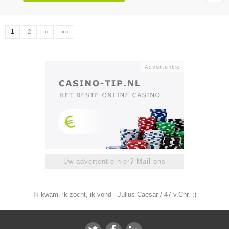
1
2
»
»»
Uw advertentie hier? Mail ons
Ik kwam, ik zocht, ik vond - Julius Caesar / 47 v.Chr. ;)