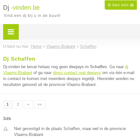
Ik ben een
dj
Dj
-vinden.be
Vind een dj bij u in de buurt!
U bent nu hier:
Home
»
Vlaams-Brabant
»
Schaffen
Dj Schaffen
Dj-vinden.be bevat helaas nog geen
deejays in Schaffen
. Ga naar
dj
Vlaams-Brabant
of ga naar
direct contact met deejays
om via één e-mail
in contact te komen met meerdere deejays tegelijk. Hieronder worden nu
resultaten getoond uit de provincie Vlaams-Brabant.
1
2
»
»»
3db
Niet gevestigd in de plaats Schaffen, maar wel in de provincie
Vlaams-Brabant.