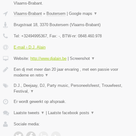
Vlaams-Brabant.
Vlaams-Brabant
»
Boutersem
|
Google maps
▼
Brugstraat 18
,
3370
Boutersem
(
Vlaams-Brabant
)
Tel:
+32494995367
, Fax:
-
, BTW-nr:
0848.460.978
E-mail › D.J. Alain
Website:
http://www.djalain.be
|
Screenshot
▼
Een dj met meer dan 20 jaar ervaring , met een passie voor
moderne en retro
▼
D.J., Deejaay, DJ, Party music, Personeelsfeest, Trouwfeest,
Festival,
▼
Er wordt gewerkt op afspraak.
Laatste tweets
▼
|
Laatste facebook posts
▼
Sociale media: