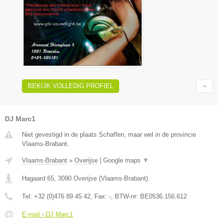
BEKIJK VOLLEDIG PROFIEL
DJ Marc1
Niet gevestigd in de plaats Schaffen, maar wel in de provincie
Vlaams-Brabant.
Vlaams-Brabant
»
Overijse
|
Google maps
▼
Hagaard 65
,
3090
Overijse
(
Vlaams-Brabant
)
Tel:
+32 (0)476 89 45 42
, Fax:
-
, BTW-nr:
BE0536.156.612
E-mail › DJ Marc1