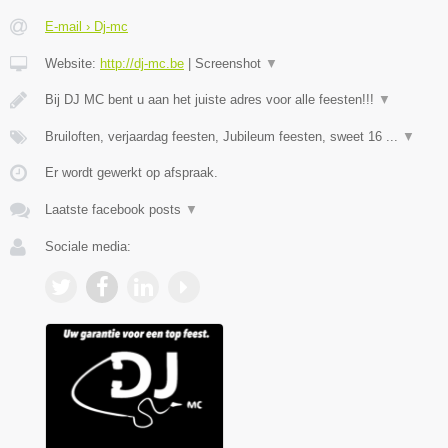
E-mail › Dj-mc
Website:
http://dj-mc.be
|
Screenshot
▼
Bij DJ MC bent u aan het juiste adres voor alle feesten!!!
▼
Bruiloften, verjaardag feesten, Jubileum feesten, sweet 16 ...
▼
Er wordt gewerkt op afspraak.
Laatste facebook posts
▼
Sociale media: