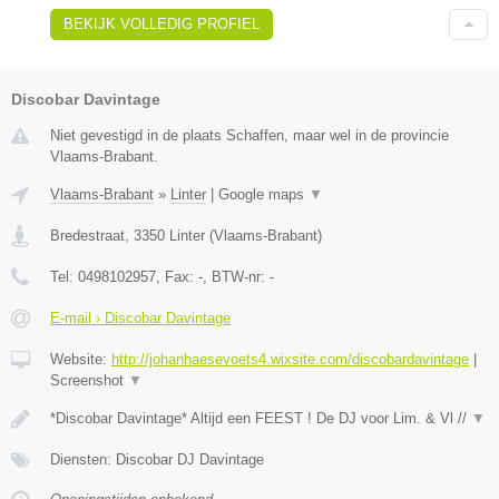
BEKIJK VOLLEDIG PROFIEL
Discobar Davintage
Niet gevestigd in de plaats Schaffen, maar wel in de provincie
Vlaams-Brabant.
Vlaams-Brabant
»
Linter
|
Google maps
▼
Bredestraat
,
3350
Linter
(
Vlaams-Brabant
)
Tel:
0498102957
, Fax:
-
, BTW-nr:
-
E-mail › Discobar Davintage
Website:
http://johanhaesevoets4.wixsite.com/discobardavintage
|
Screenshot
▼
*Discobar Davintage* Altijd een FEEST ! De DJ voor Lim. & Vl //
▼
Diensten: Discobar DJ Davintage