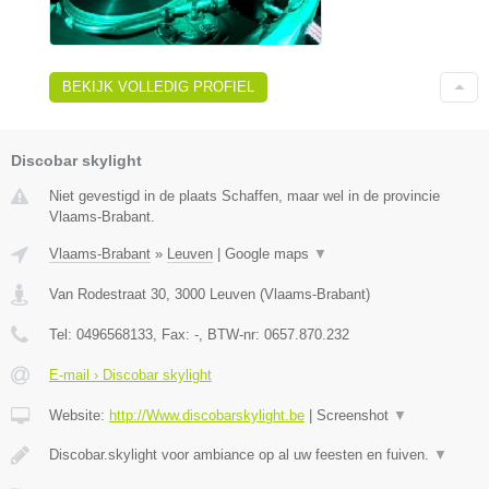
BEKIJK VOLLEDIG PROFIEL
Discobar skylight
Niet gevestigd in de plaats Schaffen, maar wel in de provincie
Vlaams-Brabant.
Vlaams-Brabant
»
Leuven
|
Google maps
▼
Van Rodestraat 30
,
3000
Leuven
(
Vlaams-Brabant
)
Tel:
0496568133
, Fax:
-
, BTW-nr:
0657.870.232
E-mail › Discobar skylight
Website:
http://Www.discobarskylight.be
|
Screenshot
▼
Discobar.skylight voor ambiance op al uw feesten en fuiven.
▼