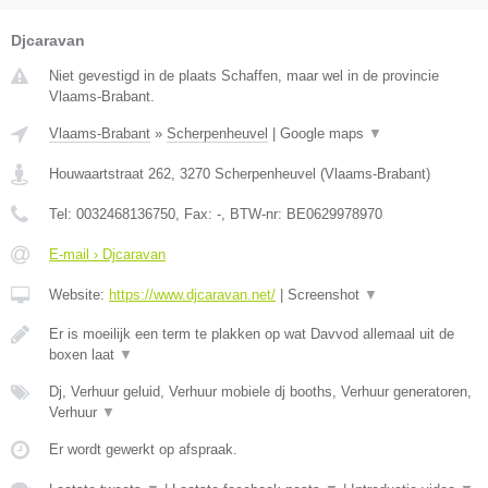
Djcaravan
Niet gevestigd in de plaats Schaffen, maar wel in de provincie
Vlaams-Brabant.
Vlaams-Brabant
»
Scherpenheuvel
|
Google maps
▼
Houwaartstraat 262
,
3270
Scherpenheuvel
(
Vlaams-Brabant
)
Tel:
0032468136750
, Fax:
-
, BTW-nr:
BE0629978970
E-mail › Djcaravan
Website:
https://www.djcaravan.net/
|
Screenshot
▼
Er is moeilijk een term te plakken op wat Davvod allemaal uit de
boxen laat
▼
Dj, Verhuur geluid, Verhuur mobiele dj booths, Verhuur generatoren,
Verhuur
▼
Er wordt gewerkt op afspraak.