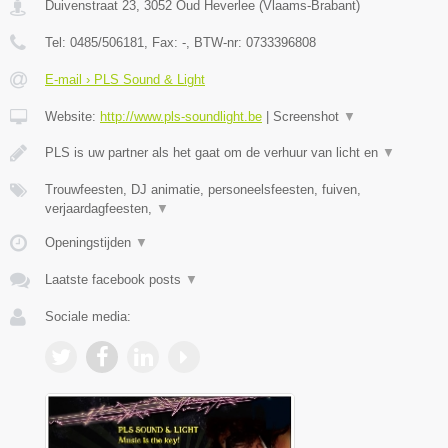
Duivenstraat 23
,
3052
Oud Heverlee
(
Vlaams-Brabant
)
Tel:
0485/506181
, Fax:
-
, BTW-nr:
0733396808
E-mail › PLS Sound & Light
Website:
http://www.pls-soundlight.be
|
Screenshot
▼
PLS is uw partner als het gaat om de verhuur van licht en
▼
Trouwfeesten, DJ animatie, personeelsfeesten, fuiven,
verjaardagfeesten,
▼
Openingstijden
▼
Laatste facebook posts
▼
Sociale media: