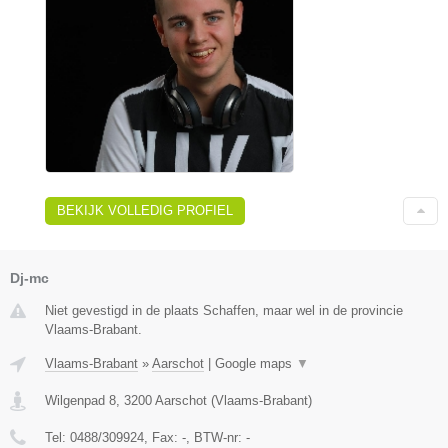
BEKIJK VOLLEDIG PROFIEL
Dj-mc
Niet gevestigd in de plaats Schaffen, maar wel in de provincie
Vlaams-Brabant.
Vlaams-Brabant
»
Aarschot
|
Google maps
▼
Wilgenpad 8
,
3200
Aarschot
(
Vlaams-Brabant
)
Tel:
0488/309924
, Fax:
-
, BTW-nr:
-