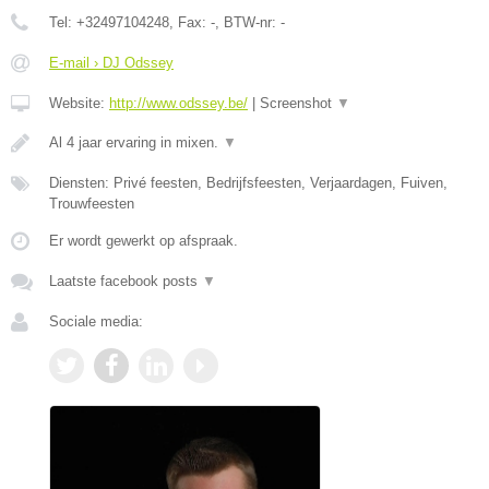
Tel:
+32497104248
, Fax:
-
, BTW-nr:
-
E-mail › DJ Odssey
Website:
http://www.odssey.be/
|
Screenshot
▼
Al 4 jaar ervaring in mixen.
▼
Diensten: Privé feesten, Bedrijfsfeesten, Verjaardagen, Fuiven,
Trouwfeesten
Er wordt gewerkt op afspraak.
Laatste facebook posts
▼
Sociale media: