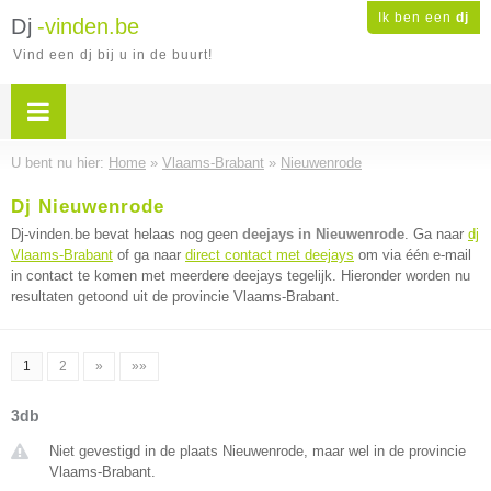
Ik ben een
dj
Dj
-vinden.be
Vind een dj bij u in de buurt!
U bent nu hier:
Home
»
Vlaams-Brabant
»
Nieuwenrode
Dj Nieuwenrode
Dj-vinden.be bevat helaas nog geen
deejays in Nieuwenrode
. Ga naar
dj
Vlaams-Brabant
of ga naar
direct contact met deejays
om via één e-mail
in contact te komen met meerdere deejays tegelijk. Hieronder worden nu
resultaten getoond uit de provincie Vlaams-Brabant.
1
2
»
»»
3db
Niet gevestigd in de plaats Nieuwenrode, maar wel in de provincie
Vlaams-Brabant.