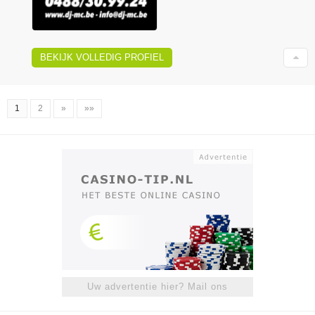
BEKIJK VOLLEDIG PROFIEL
1
2
»
»»
Uw advertentie hier? Mail ons