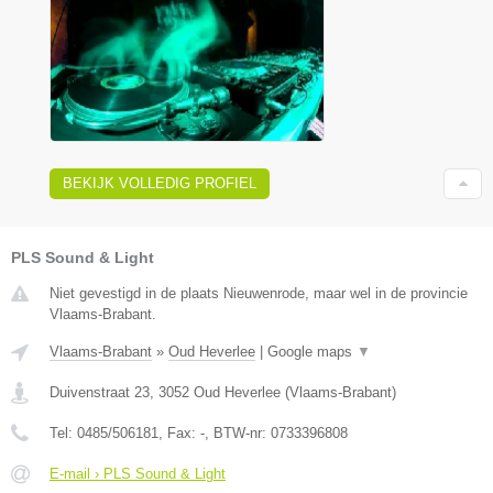
BEKIJK VOLLEDIG PROFIEL
PLS Sound & Light
Niet gevestigd in de plaats Nieuwenrode, maar wel in de provincie
Vlaams-Brabant.
Vlaams-Brabant
»
Oud Heverlee
|
Google maps
▼
Duivenstraat 23
,
3052
Oud Heverlee
(
Vlaams-Brabant
)
Tel:
0485/506181
, Fax:
-
, BTW-nr:
0733396808
E-mail › PLS Sound & Light