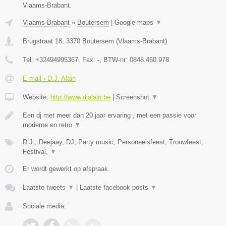
Vlaams-Brabant.
Vlaams-Brabant
»
Boutersem
|
Google maps
▼
Brugstraat 18
,
3370
Boutersem
(
Vlaams-Brabant
)
Tel:
+32494995367
, Fax:
-
, BTW-nr:
0848.460.978
E-mail › D.J. Alain
Website:
http://www.djalain.be
|
Screenshot
▼
Een dj met meer dan 20 jaar ervaring , met een passie voor
moderne en retro
▼
D.J., Deejaay, DJ, Party music, Personeelsfeest, Trouwfeest,
Festival,
▼
Er wordt gewerkt op afspraak.
Laatste tweets
▼
|
Laatste facebook posts
▼
Sociale media: