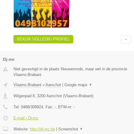
BEKIJK VOLLEDIG PROFIEL
Dj-mc
Niet gevestigd in de plaats Nieuwenrode, maar wel in de provincie
Vlaams-Brabant.
Vlaams-Brabant
»
Aarschot
|
Google maps
▼
Wilgenpad 8
,
3200
Aarschot
(
Vlaams-Brabant
)
Tel:
0488/309924
, Fax:
-
, BTW-nr:
-
E-mail › Dj-mc
Website:
http://dj-mc.be
|
Screenshot
▼