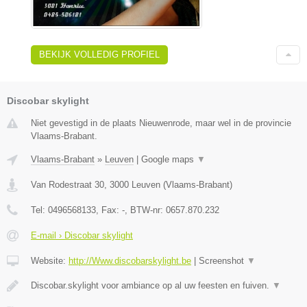
BEKIJK VOLLEDIG PROFIEL
Discobar skylight
Niet gevestigd in de plaats Nieuwenrode, maar wel in de provincie
Vlaams-Brabant.
Vlaams-Brabant
»
Leuven
|
Google maps
▼
Van Rodestraat 30
,
3000
Leuven
(
Vlaams-Brabant
)
Tel:
0496568133
, Fax:
-
, BTW-nr:
0657.870.232
E-mail › Discobar skylight
Website:
http://Www.discobarskylight.be
|
Screenshot
▼
Discobar.skylight voor ambiance op al uw feesten en fuiven.
▼