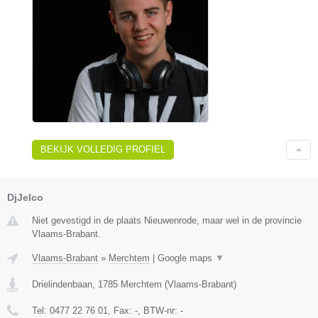
BEKIJK VOLLEDIG PROFIEL
DjJelco
Niet gevestigd in de plaats Nieuwenrode, maar wel in de provincie
Vlaams-Brabant.
Vlaams-Brabant
»
Merchtem
|
Google maps
▼
Drielindenbaan
,
1785
Merchtem
(
Vlaams-Brabant
)
Tel:
0477 22 76 01
, Fax:
-
, BTW-nr:
-