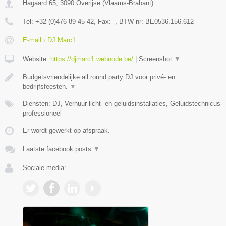
Hagaard 65
,
3090
Overijse
(
Vlaams-Brabant
)
Tel:
+32 (0)476 89 45 42
, Fax:
-
, BTW-nr:
BE0536.156.612
E-mail › DJ Marc1
Website:
https://djmarc1.webnode.be/
|
Screenshot
▼
Budgetsvriendelijke all round party DJ voor privé- en
bedrijfsfeesten.
▼
Diensten: DJ, Verhuur licht- en geluidsinstallaties, Geluidstechnicus
professioneel
Er wordt gewerkt op afspraak.
Laatste facebook posts
▼
Sociale media: