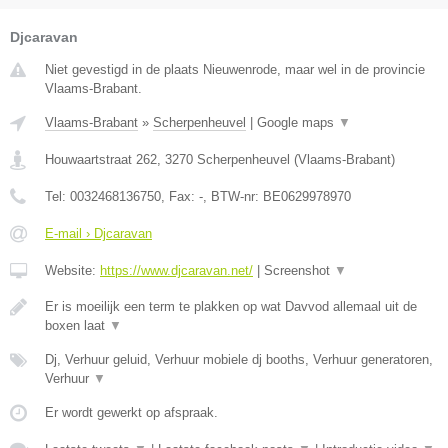
Djcaravan
Niet gevestigd in de plaats Nieuwenrode, maar wel in de provincie
Vlaams-Brabant.
Vlaams-Brabant
»
Scherpenheuvel
|
Google maps
▼
Houwaartstraat 262
,
3270
Scherpenheuvel
(
Vlaams-Brabant
)
Tel:
0032468136750
, Fax:
-
, BTW-nr:
BE0629978970
E-mail › Djcaravan
Website:
https://www.djcaravan.net/
|
Screenshot
▼
Er is moeilijk een term te plakken op wat Davvod allemaal uit de
boxen laat
▼
Dj, Verhuur geluid, Verhuur mobiele dj booths, Verhuur generatoren,
Verhuur
▼
Er wordt gewerkt op afspraak.