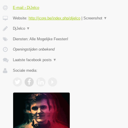
E-mail › DjJelco
Website:
http://jcore.be/index.php/djjelco
|
Screenshot
▼
DjJelco
▼
Diensten: Alle Mogelijke Feesten!
Openingstijden onbekend
Laatste facebook posts
▼
Sociale media: