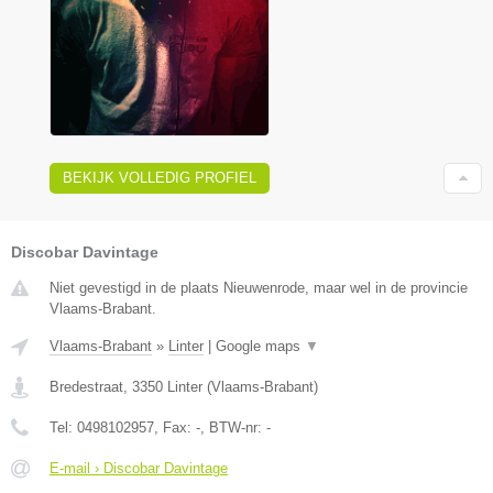
BEKIJK VOLLEDIG PROFIEL
Discobar Davintage
Niet gevestigd in de plaats Nieuwenrode, maar wel in de provincie
Vlaams-Brabant.
Vlaams-Brabant
»
Linter
|
Google maps
▼
Bredestraat
,
3350
Linter
(
Vlaams-Brabant
)
Tel:
0498102957
, Fax:
-
, BTW-nr:
-
E-mail › Discobar Davintage