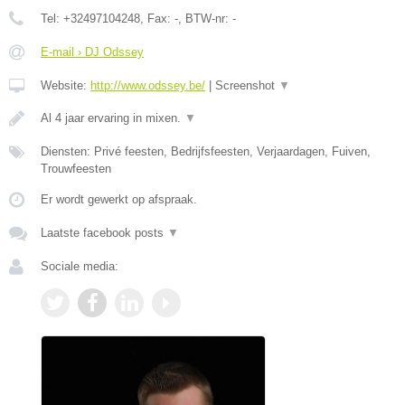
Tel:
+32497104248
, Fax:
-
, BTW-nr:
-
E-mail › DJ Odssey
Website:
http://www.odssey.be/
|
Screenshot
▼
Al 4 jaar ervaring in mixen.
▼
Diensten: Privé feesten, Bedrijfsfeesten, Verjaardagen, Fuiven,
Trouwfeesten
Er wordt gewerkt op afspraak.
Laatste facebook posts
▼
Sociale media: