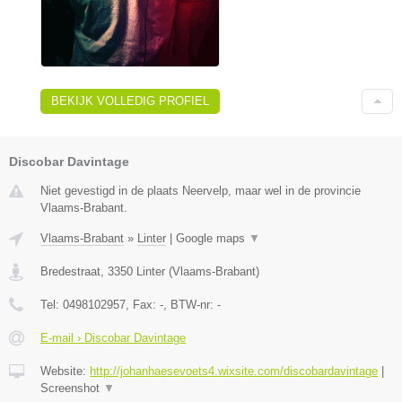
BEKIJK VOLLEDIG PROFIEL
Discobar Davintage
Niet gevestigd in de plaats Neervelp, maar wel in de provincie
Vlaams-Brabant.
Vlaams-Brabant
»
Linter
|
Google maps
▼
Bredestraat
,
3350
Linter
(
Vlaams-Brabant
)
Tel:
0498102957
, Fax:
-
, BTW-nr:
-
E-mail › Discobar Davintage
Website:
http://johanhaesevoets4.wixsite.com/discobardavintage
|
Screenshot
▼