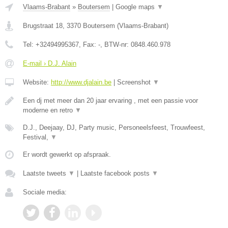
Vlaams-Brabant
»
Boutersem
|
Google maps
▼
Brugstraat 18
,
3370
Boutersem
(
Vlaams-Brabant
)
Tel:
+32494995367
, Fax:
-
, BTW-nr:
0848.460.978
E-mail › D.J. Alain
Website:
http://www.djalain.be
|
Screenshot
▼
Een dj met meer dan 20 jaar ervaring , met een passie voor
moderne en retro
▼
D.J., Deejaay, DJ, Party music, Personeelsfeest, Trouwfeest,
Festival,
▼
Er wordt gewerkt op afspraak.
Laatste tweets
▼
|
Laatste facebook posts
▼
Sociale media: