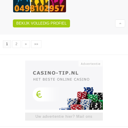
BEKIJK VOLLEDIG PROFIEL
1
2
»
»»
Uw advertentie hier? Mail ons