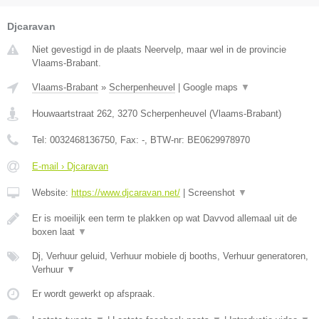
Djcaravan
Niet gevestigd in de plaats Neervelp, maar wel in de provincie
Vlaams-Brabant.
Vlaams-Brabant
»
Scherpenheuvel
|
Google maps
▼
Houwaartstraat 262
,
3270
Scherpenheuvel
(
Vlaams-Brabant
)
Tel:
0032468136750
, Fax:
-
, BTW-nr:
BE0629978970
E-mail › Djcaravan
Website:
https://www.djcaravan.net/
|
Screenshot
▼
Er is moeilijk een term te plakken op wat Davvod allemaal uit de
boxen laat
▼
Dj, Verhuur geluid, Verhuur mobiele dj booths, Verhuur generatoren,
Verhuur
▼
Er wordt gewerkt op afspraak.