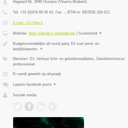
Hagaard 65
,
3090
Overijse
(
Vlaams-Brabant
)
Tel:
+32 (0)476 89 45 42
, Fax:
-
, BTW-nr:
BE0536.156.612
E-mail › DJ Marc1
Website:
https://djmarc1.webnode.be/
|
Screenshot
▼
Budgetsvriendelijke all round party DJ voor privé- en
bedrijfsfeesten.
▼
Diensten: DJ, Verhuur licht- en geluidsinstallaties, Geluidstechnicus
professioneel
Er wordt gewerkt op afspraak.
Laatste facebook posts
▼
Sociale media: