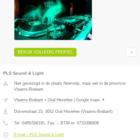
BEKIJK VOLLEDIG PROFIEL
PLS Sound & Light
Niet gevestigd in de plaats Neervelp, maar wel in de provincie
Vlaams-Brabant.
Vlaams-Brabant
»
Oud Heverlee
|
Google maps
▼
Duivenstraat 23
,
3052
Oud Heverlee
(
Vlaams-Brabant
)
Tel:
0485/506181
, Fax:
-
, BTW-nr:
0733396808
E-mail › PLS Sound & Light