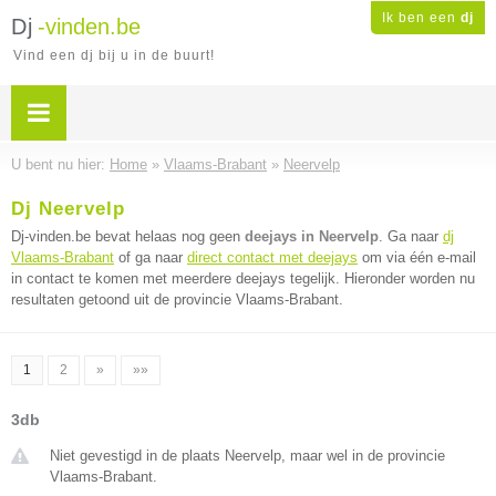
Ik ben een
dj
Dj
-vinden.be
Vind een dj bij u in de buurt!
U bent nu hier:
Home
»
Vlaams-Brabant
»
Neervelp
Dj Neervelp
Dj-vinden.be bevat helaas nog geen
deejays in Neervelp
. Ga naar
dj
Vlaams-Brabant
of ga naar
direct contact met deejays
om via één e-mail
in contact te komen met meerdere deejays tegelijk. Hieronder worden nu
resultaten getoond uit de provincie Vlaams-Brabant.
1
2
»
»»
3db
Niet gevestigd in de plaats Neervelp, maar wel in de provincie
Vlaams-Brabant.