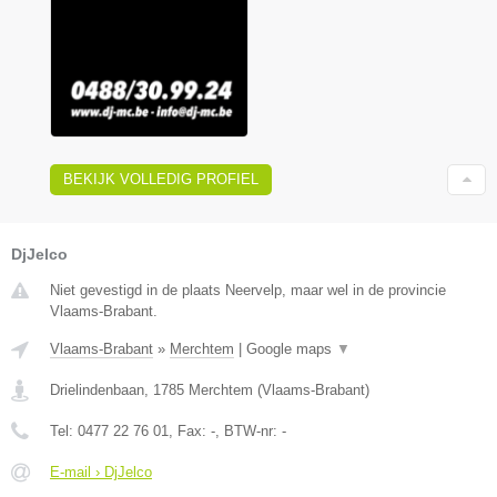
BEKIJK VOLLEDIG PROFIEL
DjJelco
Niet gevestigd in de plaats Neervelp, maar wel in de provincie
Vlaams-Brabant.
Vlaams-Brabant
»
Merchtem
|
Google maps
▼
Drielindenbaan
,
1785
Merchtem
(
Vlaams-Brabant
)
Tel:
0477 22 76 01
, Fax:
-
, BTW-nr:
-
E-mail › DjJelco