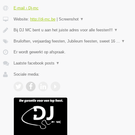
E-mail › Dj-mc
Website:
http://dj-mc.be
|
Screenshot
▼
Bij DJ MC bent u aan het juiste adres voor alle feesten!!!
▼
Bruiloften, verjaardag feesten, Jubileum feesten, sweet 16 ...
▼
Er wordt gewerkt op afspraak.
Laatste facebook posts
▼
Sociale media: