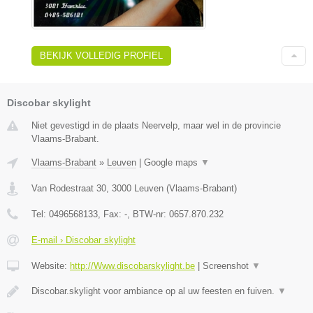
BEKIJK VOLLEDIG PROFIEL
Discobar skylight
Niet gevestigd in de plaats Neervelp, maar wel in de provincie
Vlaams-Brabant.
Vlaams-Brabant
»
Leuven
|
Google maps
▼
Van Rodestraat 30
,
3000
Leuven
(
Vlaams-Brabant
)
Tel:
0496568133
, Fax:
-
, BTW-nr:
0657.870.232
E-mail › Discobar skylight
Website:
http://Www.discobarskylight.be
|
Screenshot
▼
Discobar.skylight voor ambiance op al uw feesten en fuiven.
▼