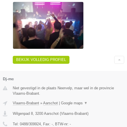
BEKIJK VOLLEDIG PROFIEL
Dj-mc
Niet gevestigd in de plaats Neervelp, maar wel in de provincie
Vlaams-Brabant.
Vlaams-Brabant
»
Aarschot
|
Google maps
▼
Wilgenpad 8
,
3200
Aarschot
(
Vlaams-Brabant
)
Tel:
0488/309924
, Fax:
-
, BTW-nr:
-