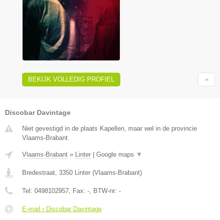
BEKIJK VOLLEDIG PROFIEL
Discobar Davintage
Niet gevestigd in de plaats Kapellen, maar wel in de provincie
Vlaams-Brabant.
Vlaams-Brabant
»
Linter
|
Google maps
▼
Bredestraat
,
3350
Linter
(
Vlaams-Brabant
)
Tel:
0498102957
, Fax:
-
, BTW-nr:
-
E-mail › Discobar Davintage