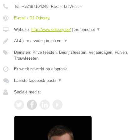
Tel:
+32497104248
, Fax:
-
, BTW-nr:
-
E-mail › DJ Odssey
Website:
http://www.odssey.be/
|
Screenshot
▼
Al 4 jaar ervaring in mixen.
▼
Diensten: Privé feesten, Bedrijfsfeesten, Verjaardagen, Fuiven,
Trouwfeesten
Er wordt gewerkt op afspraak.
Laatste facebook posts
▼
Sociale media: