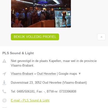
BEKIJK VOLLEDIG PROFIEL
PLS Sound & Light
Niet gevestigd in de plaats Kapellen, maar wel in de provincie
Vlaams-Brabant.
Vlaams-Brabant
»
Oud Heverlee
|
Google maps
▼
Duivenstraat 23
,
3052
Oud Heverlee
(
Vlaams-Brabant
)
Tel:
0485/506181
, Fax:
-
, BTW-nr:
0733396808
E-mail › PLS Sound & Light