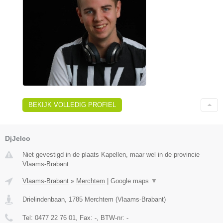
BEKIJK VOLLEDIG PROFIEL
DjJelco
Niet gevestigd in de plaats Kapellen, maar wel in de provincie
Vlaams-Brabant.
Vlaams-Brabant
»
Merchtem
|
Google maps
▼
Drielindenbaan
,
1785
Merchtem
(
Vlaams-Brabant
)
Tel:
0477 22 76 01
, Fax:
-
, BTW-nr:
-