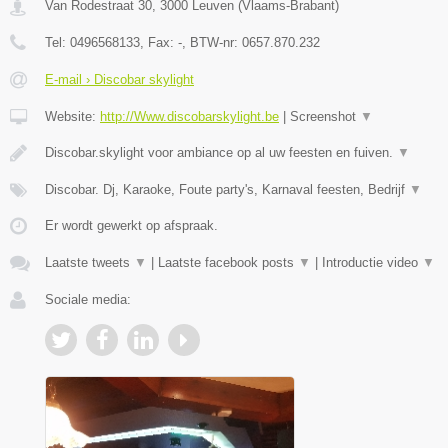
Van Rodestraat 30
,
3000
Leuven
(
Vlaams-Brabant
)
Tel:
0496568133
, Fax:
-
, BTW-nr:
0657.870.232
E-mail › Discobar skylight
Website:
http://Www.discobarskylight.be
|
Screenshot
▼
Discobar.skylight voor ambiance op al uw feesten en fuiven.
▼
Discobar. Dj, Karaoke, Foute party's, Karnaval feesten, Bedrijf
▼
Er wordt gewerkt op afspraak.
Laatste tweets
▼
|
Laatste facebook posts
▼
|
Introductie video
▼
Sociale media: