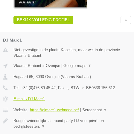
BEKIJK VOLLEDIG PROFIEL
DJ Marc1
Niet gevestigd in de plaats Kapellen, maar wel in de provincie
Vlaams-Brabant.
Vlaams-Brabant
»
Overijse
|
Google maps
▼
Hagaard 65
,
3090
Overijse
(
Vlaams-Brabant
)
Tel:
+32 (0)476 89 45 42
, Fax:
-
, BTW-nr:
BE0536.156.612
E-mail › DJ Marc1
Website:
https://djmarc1.webnode.be/
|
Screenshot
▼
Budgetsvriendelijke all round party DJ voor privé- en
bedrijfsfeesten.
▼