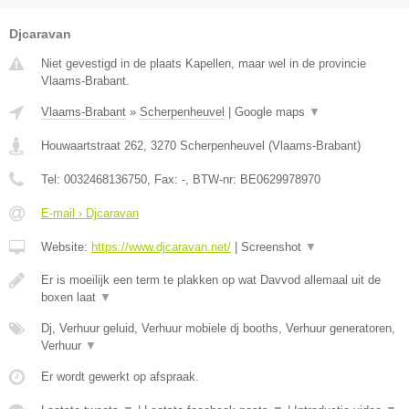
Djcaravan
Niet gevestigd in de plaats Kapellen, maar wel in de provincie
Vlaams-Brabant.
Vlaams-Brabant
»
Scherpenheuvel
|
Google maps
▼
Houwaartstraat 262
,
3270
Scherpenheuvel
(
Vlaams-Brabant
)
Tel:
0032468136750
, Fax:
-
, BTW-nr:
BE0629978970
E-mail › Djcaravan
Website:
https://www.djcaravan.net/
|
Screenshot
▼
Er is moeilijk een term te plakken op wat Davvod allemaal uit de
boxen laat
▼
Dj, Verhuur geluid, Verhuur mobiele dj booths, Verhuur generatoren,
Verhuur
▼
Er wordt gewerkt op afspraak.