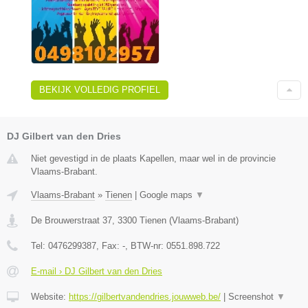
BEKIJK VOLLEDIG PROFIEL
DJ Gilbert van den Dries
Niet gevestigd in de plaats Kapellen, maar wel in de provincie
Vlaams-Brabant.
Vlaams-Brabant
»
Tienen
|
Google maps
▼
De Brouwerstraat 37
,
3300
Tienen
(
Vlaams-Brabant
)
Tel:
0476299387
, Fax:
-
, BTW-nr:
0551.898.722
E-mail › DJ Gilbert van den Dries
Website:
https://gilbertvandendries.jouwweb.be/
|
Screenshot
▼