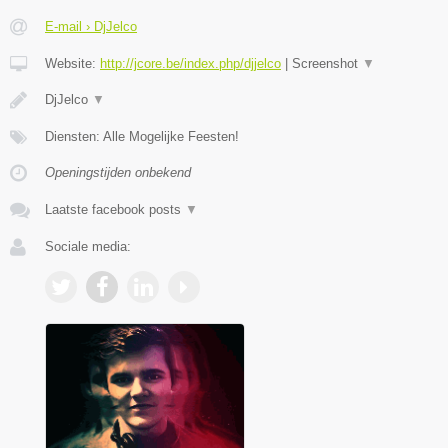
E-mail › DjJelco
Website:
http://jcore.be/index.php/djjelco
|
Screenshot
▼
DjJelco
▼
Diensten: Alle Mogelijke Feesten!
Openingstijden onbekend
Laatste facebook posts
▼
Sociale media: