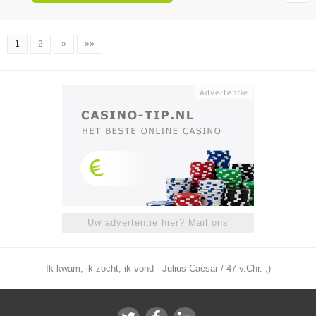
1
2
»
»»
Uw advertentie hier? Mail ons
Ik kwam, ik zocht, ik vond - Julius Caesar / 47 v.Chr. ;)