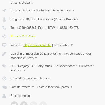
Vlaams-Brabant.
Vlaams-Brabant
»
Boutersem
|
Google maps
▼
Brugstraat 18
,
3370
Boutersem
(
Vlaams-Brabant
)
Tel:
+32494995367
, Fax:
-
, BTW-nr:
0848.460.978
E-mail › D.J. Alain
Website:
http://www.djalain.be
|
Screenshot
▼
Een dj met meer dan 20 jaar ervaring , met een passie voor
moderne en retro
▼
D.J., Deejaay, DJ, Party music, Personeelsfeest, Trouwfeest,
Festival,
▼
Er wordt gewerkt op afspraak.
Laatste tweets
▼
|
Laatste facebook posts
▼
Sociale media: