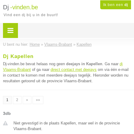
Ik ben een
dj
Dj
-vinden.be
Vind een dj bij u in de buurt!
U bent nu hier:
Home
»
Vlaams-Brabant
»
Kapellen
Dj Kapellen
Dj-vinden.be bevat helaas nog geen
deejays in Kapellen
. Ga naar
dj
Vlaams-Brabant
of ga naar
direct contact met deejays
om via één e-mail
in contact te komen met meerdere deejays tegelijk. Hieronder worden nu
resultaten getoond uit de provincie Vlaams-Brabant.
1
2
»
»»
3db
Niet gevestigd in de plaats Kapellen, maar wel in de provincie
Vlaams-Brabant.