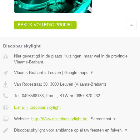
BEKIJK VOLLEDIG PROFIEL
Discobar skylight
Niet gevestigd in de plaats Huizingen, maar wel in de provincie
Vlaams-Brabant.
Vlaams-Brabant
»
Leuven
|
Google maps
▼
Van Rodestraat 30
,
3000
Leuven
(
Vlaams-Brabant
)
Tel:
0496568133
, Fax:
-
, BTW-nr:
0657.870.232
E-mail › Discobar skylight
Website:
http://Www.discobarskylight.be
|
Screenshot
▼
Discobar.skylight voor ambiance op al uw feesten en fuiven.
▼