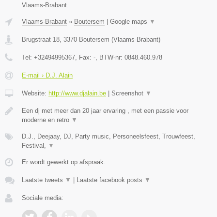
Vlaams-Brabant.
Vlaams-Brabant
»
Boutersem
|
Google maps
▼
Brugstraat 18
,
3370
Boutersem
(
Vlaams-Brabant
)
Tel:
+32494995367
, Fax:
-
, BTW-nr:
0848.460.978
E-mail › D.J. Alain
Website:
http://www.djalain.be
|
Screenshot
▼
Een dj met meer dan 20 jaar ervaring , met een passie voor
moderne en retro
▼
D.J., Deejaay, DJ, Party music, Personeelsfeest, Trouwfeest,
Festival,
▼
Er wordt gewerkt op afspraak.
Laatste tweets
▼
|
Laatste facebook posts
▼
Sociale media: