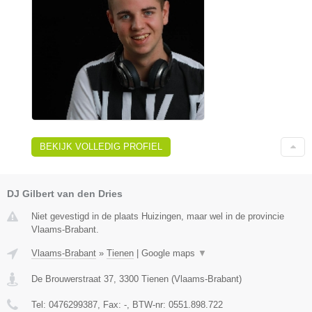
BEKIJK VOLLEDIG PROFIEL
DJ Gilbert van den Dries
Niet gevestigd in de plaats Huizingen, maar wel in de provincie
Vlaams-Brabant.
Vlaams-Brabant
»
Tienen
|
Google maps
▼
De Brouwerstraat 37
,
3300
Tienen
(
Vlaams-Brabant
)
Tel:
0476299387
, Fax:
-
, BTW-nr:
0551.898.722