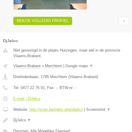
BEKIJK VOLLEDIG PROFIEL
DjJelco
Niet gevestigd in de plaats Huizingen, maar wel in de provincie
Vlaams-Brabant.
Vlaams-Brabant
»
Merchtem
|
Google maps
▼
Drielindenbaan
,
1785
Merchtem
(
Vlaams-Brabant
)
Tel:
0477 22 76 01
, Fax:
-
, BTW-nr:
-
E-mail › DjJelco
Website:
http://jcore.be/index.php/djjelco
|
Screenshot
▼
DjJelco
▼
Diensten: Alle Mogelijke Feesten!