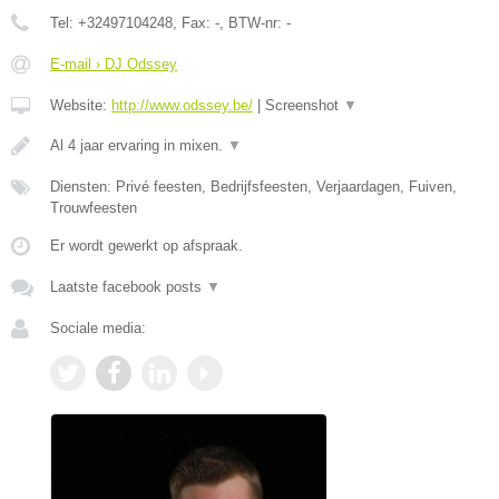
Tel:
+32497104248
, Fax:
-
, BTW-nr:
-
E-mail › DJ Odssey
Website:
http://www.odssey.be/
|
Screenshot
▼
Al 4 jaar ervaring in mixen.
▼
Diensten: Privé feesten, Bedrijfsfeesten, Verjaardagen, Fuiven,
Trouwfeesten
Er wordt gewerkt op afspraak.
Laatste facebook posts
▼
Sociale media: