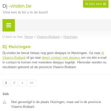
Ik ben een
dj
Dj
-vinden.be
Vind een dj bij u in de buurt!
U bent nu hier:
Home
»
Vlaams-Brabant
»
Huizingen
Dj Huizingen
Dj-vinden.be bevat helaas nog geen
deejays in Huizingen
. Ga naar
dj
Vlaams-Brabant
of ga naar
direct contact met deejays
om via één e-mail
in contact te komen met meerdere deejays tegelijk. Hieronder worden nu
resultaten getoond uit de provincie Vlaams-Brabant.
1
2
»
»»
3db
Niet gevestigd in de plaats Huizingen, maar wel in de provincie
Vlaams-Brabant.