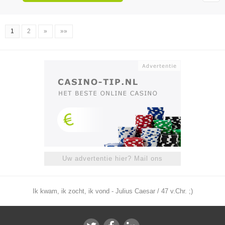
1
2
»
»»
Uw advertentie hier? Mail ons
Ik kwam, ik zocht, ik vond - Julius Caesar / 47 v.Chr. ;)