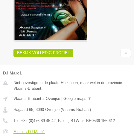
BEKIJK VOLLEDIG PROFIEL
DJ Marc1
Niet gevestigd in de plaats Huizingen, maar wel in de provincie
Vlaams-Brabant.
Vlaams-Brabant
»
Overijse
|
Google maps
▼
Hagaard 65
,
3090
Overijse
(
Vlaams-Brabant
)
Tel:
+32 (0)476 89 45 42
, Fax:
-
, BTW-nr:
BE0536.156.612
E-mail › DJ Marc1