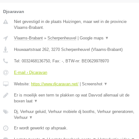
Djcaravan
Niet gevestigd in de plaats Huizingen, maar wel in de provincie
Vlaams-Brabant.
Vlaams-Brabant
»
Scherpenheuvel
|
Google maps
▼
Houwaartstraat 262
,
3270
Scherpenheuvel
(
Vlaams-Brabant
)
Tel:
0032468136750
, Fax:
-
, BTW-nr:
BE0629978970
E-mail › Djcaravan
Website:
https://www.djcaravan.net/
|
Screenshot
▼
Er is moeilijk een term te plakken op wat Davvod allemaal uit de
boxen laat
▼
Dj, Verhuur geluid, Verhuur mobiele dj booths, Verhuur generatoren,
Verhuur
▼
Er wordt gewerkt op afspraak.