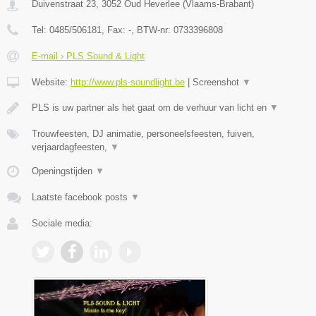
Duivenstraat 23
,
3052
Oud Heverlee
(
Vlaams-Brabant
)
Tel:
0485/506181
, Fax:
-
, BTW-nr:
0733396808
E-mail › PLS Sound & Light
Website:
http://www.pls-soundlight.be
|
Screenshot
▼
PLS is uw partner als het gaat om de verhuur van licht en
▼
Trouwfeesten, DJ animatie, personeelsfeesten, fuiven,
verjaardagfeesten,
▼
Openingstijden
▼
Laatste facebook posts
▼
Sociale media: