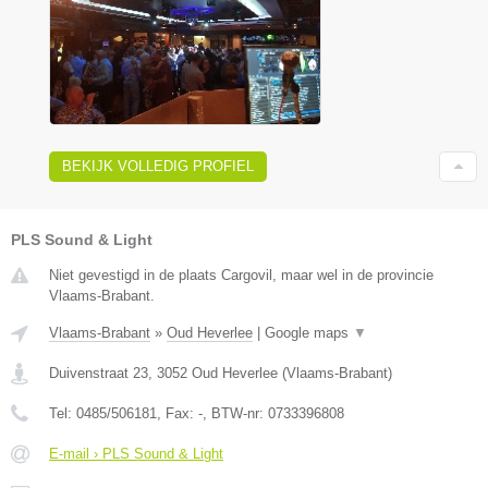
BEKIJK VOLLEDIG PROFIEL
PLS Sound & Light
Niet gevestigd in de plaats Cargovil, maar wel in de provincie
Vlaams-Brabant.
Vlaams-Brabant
»
Oud Heverlee
|
Google maps
▼
Duivenstraat 23
,
3052
Oud Heverlee
(
Vlaams-Brabant
)
Tel:
0485/506181
, Fax:
-
, BTW-nr:
0733396808
E-mail › PLS Sound & Light