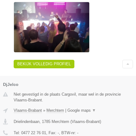
BEKIJK VOLLEDIG PROFIEL
DjJelco
Niet gevestigd in de plaats Cargovil, maar wel in de provincie
Vlaams-Brabant.
Vlaams-Brabant
»
Merchtem
|
Google maps
▼
Drielindenbaan
,
1785
Merchtem
(
Vlaams-Brabant
)
Tel:
0477 22 76 01
, Fax:
-
, BTW-nr:
-