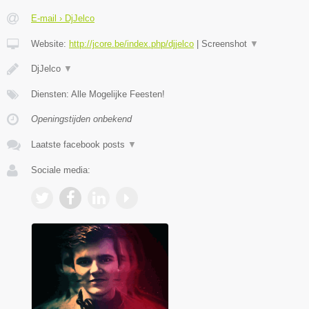
E-mail › DjJelco
Website:
http://jcore.be/index.php/djjelco
|
Screenshot
▼
DjJelco
▼
Diensten: Alle Mogelijke Feesten!
Openingstijden onbekend
Laatste facebook posts
▼
Sociale media: