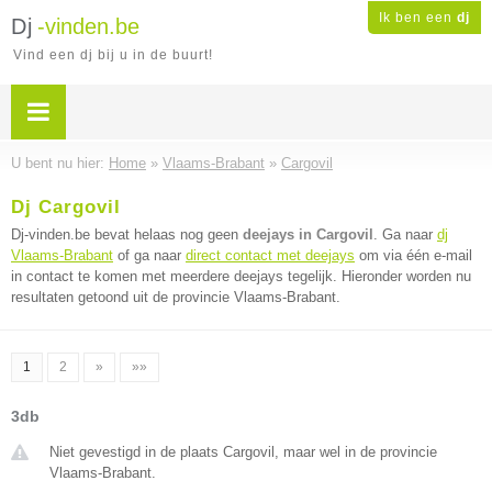
Ik ben een
dj
Dj
-vinden.be
Vind een dj bij u in de buurt!
U bent nu hier:
Home
»
Vlaams-Brabant
»
Cargovil
Dj Cargovil
Dj-vinden.be bevat helaas nog geen
deejays in Cargovil
. Ga naar
dj
Vlaams-Brabant
of ga naar
direct contact met deejays
om via één e-mail
in contact te komen met meerdere deejays tegelijk. Hieronder worden nu
resultaten getoond uit de provincie Vlaams-Brabant.
1
2
»
»»
3db
Niet gevestigd in de plaats Cargovil, maar wel in de provincie
Vlaams-Brabant.