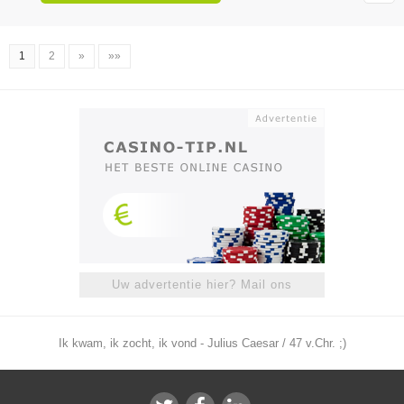
1
2
»
»»
Uw advertentie hier? Mail ons
Ik kwam, ik zocht, ik vond - Julius Caesar / 47 v.Chr. ;)