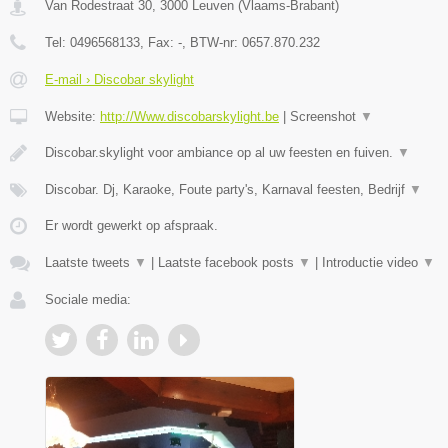
Van Rodestraat 30
,
3000
Leuven
(
Vlaams-Brabant
)
Tel:
0496568133
, Fax:
-
, BTW-nr:
0657.870.232
E-mail › Discobar skylight
Website:
http://Www.discobarskylight.be
|
Screenshot
▼
Discobar.skylight voor ambiance op al uw feesten en fuiven.
▼
Discobar. Dj, Karaoke, Foute party's, Karnaval feesten, Bedrijf
▼
Er wordt gewerkt op afspraak.
Laatste tweets
▼
|
Laatste facebook posts
▼
|
Introductie video
▼
Sociale media: