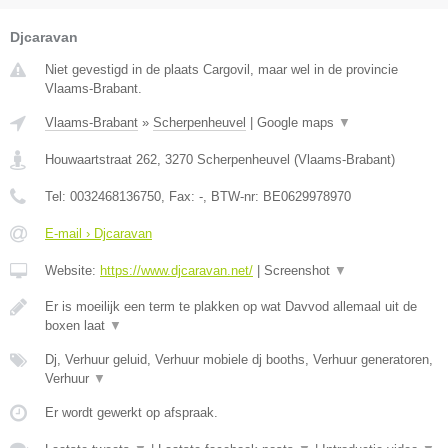
Djcaravan
Niet gevestigd in de plaats Cargovil, maar wel in de provincie
Vlaams-Brabant.
Vlaams-Brabant
»
Scherpenheuvel
|
Google maps
▼
Houwaartstraat 262
,
3270
Scherpenheuvel
(
Vlaams-Brabant
)
Tel:
0032468136750
, Fax:
-
, BTW-nr:
BE0629978970
E-mail › Djcaravan
Website:
https://www.djcaravan.net/
|
Screenshot
▼
Er is moeilijk een term te plakken op wat Davvod allemaal uit de
boxen laat
▼
Dj, Verhuur geluid, Verhuur mobiele dj booths, Verhuur generatoren,
Verhuur
▼
Er wordt gewerkt op afspraak.