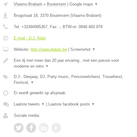
Vlaams-Brabant
»
Boutersem
|
Google maps
▼
Brugstraat 18
,
3370
Boutersem
(
Vlaams-Brabant
)
Tel:
+32494995367
, Fax:
-
, BTW-nr:
0848.460.978
E-mail › D.J. Alain
Website:
http://www.djalain.be
|
Screenshot
▼
Een dj met meer dan 20 jaar ervaring , met een passie voor
moderne en retro
▼
D.J., Deejaay, DJ, Party music, Personeelsfeest, Trouwfeest,
Festival,
▼
Er wordt gewerkt op afspraak.
Laatste tweets
▼
|
Laatste facebook posts
▼
Sociale media: