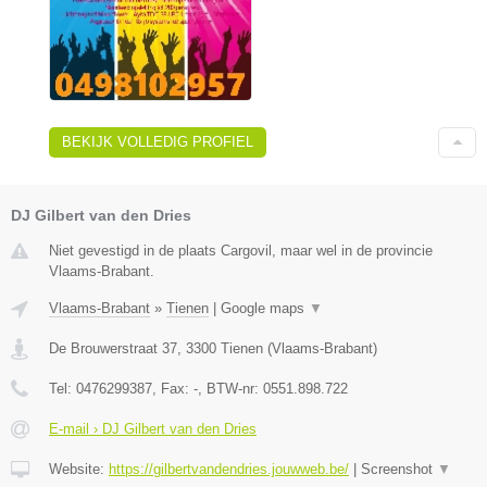
BEKIJK VOLLEDIG PROFIEL
DJ Gilbert van den Dries
Niet gevestigd in de plaats Cargovil, maar wel in de provincie
Vlaams-Brabant.
Vlaams-Brabant
»
Tienen
|
Google maps
▼
De Brouwerstraat 37
,
3300
Tienen
(
Vlaams-Brabant
)
Tel:
0476299387
, Fax:
-
, BTW-nr:
0551.898.722
E-mail › DJ Gilbert van den Dries
Website:
https://gilbertvandendries.jouwweb.be/
|
Screenshot
▼