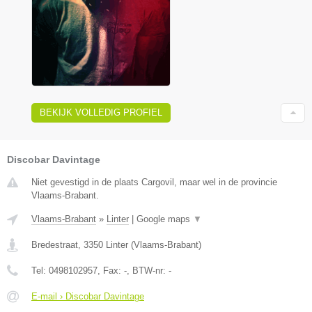
BEKIJK VOLLEDIG PROFIEL
Discobar Davintage
Niet gevestigd in de plaats Cargovil, maar wel in de provincie
Vlaams-Brabant.
Vlaams-Brabant
»
Linter
|
Google maps
▼
Bredestraat
,
3350
Linter
(
Vlaams-Brabant
)
Tel:
0498102957
, Fax:
-
, BTW-nr:
-
E-mail › Discobar Davintage