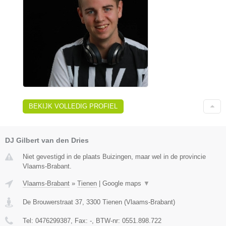
BEKIJK VOLLEDIG PROFIEL
DJ Gilbert van den Dries
Niet gevestigd in de plaats Buizingen, maar wel in de provincie
Vlaams-Brabant.
Vlaams-Brabant
»
Tienen
|
Google maps
▼
De Brouwerstraat 37
,
3300
Tienen
(
Vlaams-Brabant
)
Tel:
0476299387
, Fax:
-
, BTW-nr:
0551.898.722