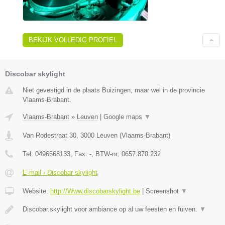
BEKIJK VOLLEDIG PROFIEL
Discobar skylight
Niet gevestigd in de plaats Buizingen, maar wel in de provincie
Vlaams-Brabant.
Vlaams-Brabant
»
Leuven
|
Google maps
▼
Van Rodestraat 30
,
3000
Leuven
(
Vlaams-Brabant
)
Tel:
0496568133
, Fax:
-
, BTW-nr:
0657.870.232
E-mail › Discobar skylight
Website:
http://Www.discobarskylight.be
|
Screenshot
▼
Discobar.skylight voor ambiance op al uw feesten en fuiven.
▼