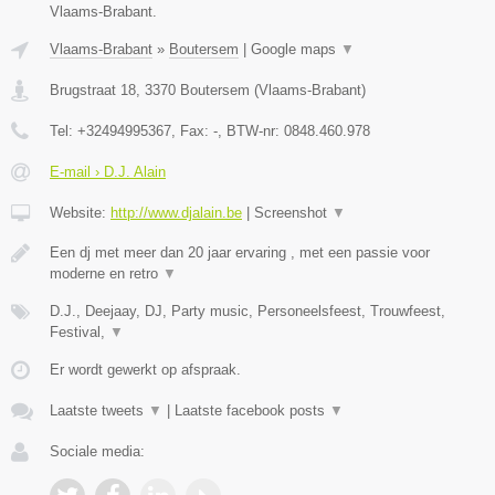
Vlaams-Brabant.
Vlaams-Brabant
»
Boutersem
|
Google maps
▼
Brugstraat 18
,
3370
Boutersem
(
Vlaams-Brabant
)
Tel:
+32494995367
, Fax:
-
, BTW-nr:
0848.460.978
E-mail › D.J. Alain
Website:
http://www.djalain.be
|
Screenshot
▼
Een dj met meer dan 20 jaar ervaring , met een passie voor
moderne en retro
▼
D.J., Deejaay, DJ, Party music, Personeelsfeest, Trouwfeest,
Festival,
▼
Er wordt gewerkt op afspraak.
Laatste tweets
▼
|
Laatste facebook posts
▼
Sociale media: