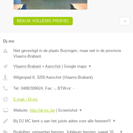
BEKIJK VOLLEDIG PROFIEL
Dj-mc
Niet gevestigd in de plaats Buizingen, maar wel in de provincie
Vlaams-Brabant.
Vlaams-Brabant
»
Aarschot
|
Google maps
▼
Wilgenpad 8
,
3200
Aarschot
(
Vlaams-Brabant
)
Tel:
0488/309924
, Fax:
-
, BTW-nr:
-
E-mail › Dj-mc
Website:
http://dj-mc.be
|
Screenshot
▼
Bij DJ MC bent u aan het juiste adres voor alle feesten!!!
▼
Bruiloften, verjaardag feesten, Jubileum feesten, sweet 16 ...
▼