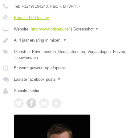
Tel:
+32497104248
, Fax:
-
, BTW-nr:
-
E-mail › DJ Odssey
Website:
http://www.odssey.be/
|
Screenshot
▼
Al 4 jaar ervaring in mixen.
▼
Diensten: Privé feesten, Bedrijfsfeesten, Verjaardagen, Fuiven,
Trouwfeesten
Er wordt gewerkt op afspraak.
Laatste facebook posts
▼
Sociale media: