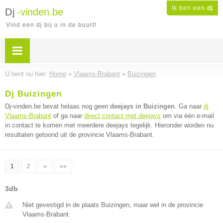
Ik ben een
dj
Dj
-vinden.be
Vind een dj bij u in de buurt!
U bent nu hier:
Home
»
Vlaams-Brabant
»
Buizingen
Dj Buizingen
Dj-vinden.be bevat helaas nog geen
deejays in Buizingen
. Ga naar
dj
Vlaams-Brabant
of ga naar
direct contact met deejays
om via één e-mail
in contact te komen met meerdere deejays tegelijk. Hieronder worden nu
resultaten getoond uit de provincie Vlaams-Brabant.
1
2
»
»»
3db
Niet gevestigd in de plaats Buizingen, maar wel in de provincie
Vlaams-Brabant.