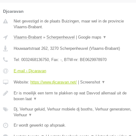
Djcaravan
Niet gevestigd in de plaats Buizingen, maar wel in de provincie
Vlaams-Brabant.
Vlaams-Brabant
»
Scherpenheuvel
|
Google maps
▼
Houwaartstraat 262
,
3270
Scherpenheuvel
(
Vlaams-Brabant
)
Tel:
0032468136750
, Fax:
-
, BTW-nr:
BE0629978970
E-mail › Djcaravan
Website:
https://www.djcaravan.net/
|
Screenshot
▼
Er is moeilijk een term te plakken op wat Davvod allemaal uit de
boxen laat
▼
Dj, Verhuur geluid, Verhuur mobiele dj booths, Verhuur generatoren,
Verhuur
▼
Er wordt gewerkt op afspraak.