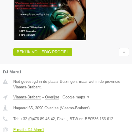
BEKIJK VOLLEDIG PROFIEL
DJ Marc1
Niet gevestigd in de plaats Buizingen, maar wel in de provincie
Vlaams-Brabant.
Vlaams-Brabant
»
Overijse
|
Google maps
▼
Hagaard 65
,
3090
Overijse
(
Vlaams-Brabant
)
Tel:
+32 (0)476 89 45 42
, Fax:
-
, BTW-nr:
BE0536.156.612
E-mail › DJ Marc1