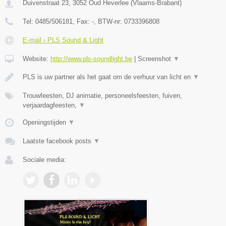
Duivenstraat 23
,
3052
Oud Heverlee
(
Vlaams-Brabant
)
Tel:
0485/506181
, Fax:
-
, BTW-nr:
0733396808
E-mail › PLS Sound & Light
Website:
http://www.pls-soundlight.be
|
Screenshot
▼
PLS is uw partner als het gaat om de verhuur van licht en
▼
Trouwfeesten, DJ animatie, personeelsfeesten, fuiven,
verjaardagfeesten,
▼
Openingstijden
▼
Laatste facebook posts
▼
Sociale media: