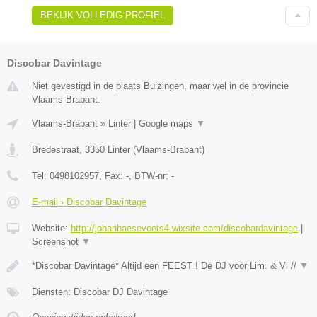
BEKIJK VOLLEDIG PROFIEL
Discobar Davintage
Niet gevestigd in de plaats Buizingen, maar wel in de provincie
Vlaams-Brabant.
Vlaams-Brabant
»
Linter
|
Google maps
▼
Bredestraat
,
3350
Linter
(
Vlaams-Brabant
)
Tel:
0498102957
, Fax:
-
, BTW-nr:
-
E-mail › Discobar Davintage
Website:
http://johanhaesevoets4.wixsite.com/discobardavintage
|
Screenshot
▼
*Discobar Davintage* Altijd een FEEST ! De DJ voor Lim. & Vl //
▼
Diensten: Discobar DJ Davintage