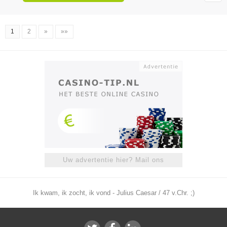
1
2
»
»»
Uw advertentie hier? Mail ons
Ik kwam, ik zocht, ik vond - Julius Caesar / 47 v.Chr. ;)