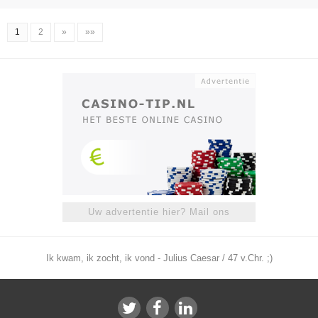
1
2
»
»»
Uw advertentie hier? Mail ons
Ik kwam, ik zocht, ik vond - Julius Caesar / 47 v.Chr. ;)