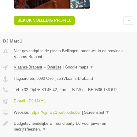
BEKIJK VOLLEDIG PROFIEL
DJ Marc1
Niet gevestigd in de plaats Bellingen, maar wel in de provincie
Vlaams-Brabant.
Vlaams-Brabant
»
Overijse
|
Google maps
▼
Hagaard 65
,
3090
Overijse
(
Vlaams-Brabant
)
Tel:
+32 (0)476 89 45 42
, Fax:
-
, BTW-nr:
BE0536.156.612
E-mail › DJ Marc1
Website:
https://djmarc1.webnode.be/
|
Screenshot
▼
Budgetsvriendelijke all round party DJ voor privé- en
bedrijfsfeesten.
▼