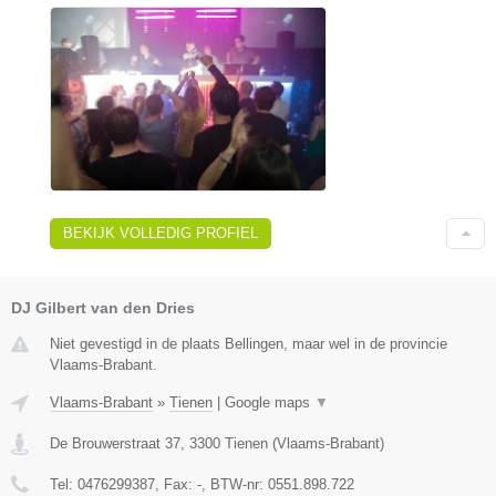
BEKIJK VOLLEDIG PROFIEL
DJ Gilbert van den Dries
Niet gevestigd in de plaats Bellingen, maar wel in de provincie
Vlaams-Brabant.
Vlaams-Brabant
»
Tienen
|
Google maps
▼
De Brouwerstraat 37
,
3300
Tienen
(
Vlaams-Brabant
)
Tel:
0476299387
, Fax:
-
, BTW-nr:
0551.898.722