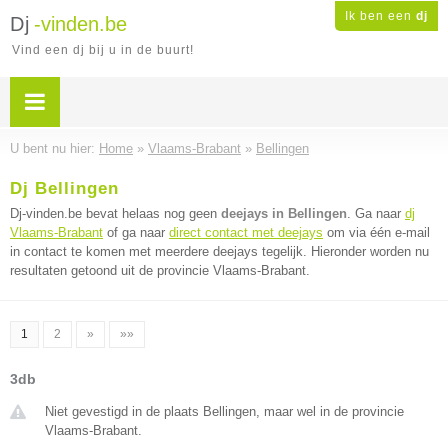
Ik ben een
dj
Dj
-vinden.be
Vind een dj bij u in de buurt!
U bent nu hier:
Home
»
Vlaams-Brabant
»
Bellingen
Dj Bellingen
Dj-vinden.be bevat helaas nog geen
deejays in Bellingen
. Ga naar
dj
Vlaams-Brabant
of ga naar
direct contact met deejays
om via één e-mail
in contact te komen met meerdere deejays tegelijk. Hieronder worden nu
resultaten getoond uit de provincie Vlaams-Brabant.
1
2
»
»»
3db
Niet gevestigd in de plaats Bellingen, maar wel in de provincie
Vlaams-Brabant.