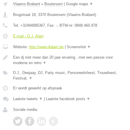
Vlaams-Brabant
»
Boutersem
|
Google maps
▼
Brugstraat 18
,
3370
Boutersem
(
Vlaams-Brabant
)
Tel:
+32494995367
, Fax:
-
, BTW-nr:
0848.460.978
E-mail › D.J. Alain
Website:
http://www.djalain.be
|
Screenshot
▼
Een dj met meer dan 20 jaar ervaring , met een passie voor
moderne en retro
▼
D.J., Deejaay, DJ, Party music, Personeelsfeest, Trouwfeest,
Festival,
▼
Er wordt gewerkt op afspraak.
Laatste tweets
▼
|
Laatste facebook posts
▼
Sociale media: