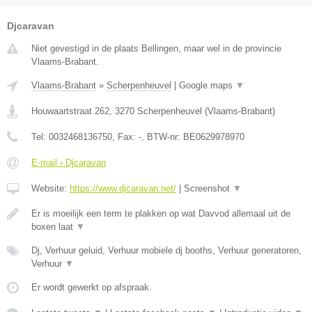
Djcaravan
Niet gevestigd in de plaats Bellingen, maar wel in de provincie
Vlaams-Brabant.
Vlaams-Brabant
»
Scherpenheuvel
|
Google maps
▼
Houwaartstraat 262
,
3270
Scherpenheuvel
(
Vlaams-Brabant
)
Tel:
0032468136750
, Fax:
-
, BTW-nr:
BE0629978970
E-mail › Djcaravan
Website:
https://www.djcaravan.net/
|
Screenshot
▼
Er is moeilijk een term te plakken op wat Davvod allemaal uit de
boxen laat
▼
Dj, Verhuur geluid, Verhuur mobiele dj booths, Verhuur generatoren,
Verhuur
▼
Er wordt gewerkt op afspraak.