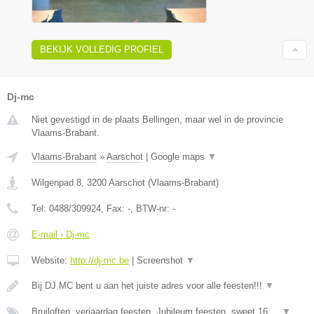
BEKIJK VOLLEDIG PROFIEL
Dj-mc
Niet gevestigd in de plaats Bellingen, maar wel in de provincie
Vlaams-Brabant.
Vlaams-Brabant
»
Aarschot
|
Google maps
▼
Wilgenpad 8
,
3200
Aarschot
(
Vlaams-Brabant
)
Tel:
0488/309924
, Fax:
-
, BTW-nr:
-
E-mail › Dj-mc
Website:
http://dj-mc.be
|
Screenshot
▼
Bij DJ MC bent u aan het juiste adres voor alle feesten!!!
▼
Bruiloften, verjaardag feesten, Jubileum feesten, sweet 16 ...
▼