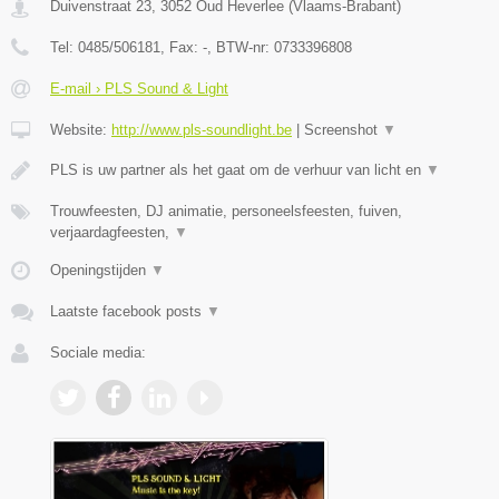
Duivenstraat 23
,
3052
Oud Heverlee
(
Vlaams-Brabant
)
Tel:
0485/506181
, Fax:
-
, BTW-nr:
0733396808
E-mail › PLS Sound & Light
Website:
http://www.pls-soundlight.be
|
Screenshot
▼
PLS is uw partner als het gaat om de verhuur van licht en
▼
Trouwfeesten, DJ animatie, personeelsfeesten, fuiven,
verjaardagfeesten,
▼
Openingstijden
▼
Laatste facebook posts
▼
Sociale media: