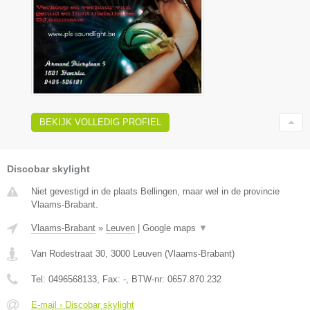
BEKIJK VOLLEDIG PROFIEL
Discobar skylight
Niet gevestigd in de plaats Bellingen, maar wel in de provincie
Vlaams-Brabant.
Vlaams-Brabant
»
Leuven
|
Google maps
▼
Van Rodestraat 30
,
3000
Leuven
(
Vlaams-Brabant
)
Tel:
0496568133
, Fax:
-
, BTW-nr:
0657.870.232
E-mail › Discobar skylight