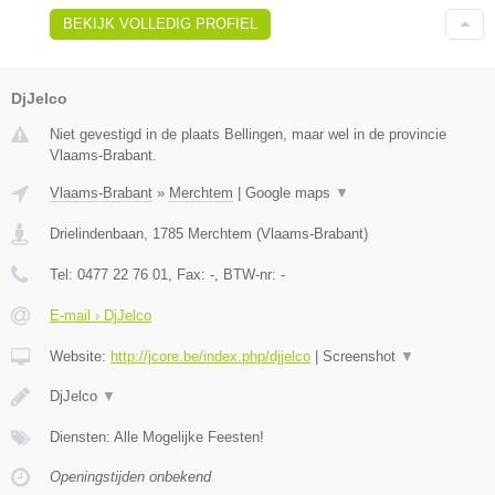
BEKIJK VOLLEDIG PROFIEL
DjJelco
Niet gevestigd in de plaats Bellingen, maar wel in de provincie
Vlaams-Brabant.
Vlaams-Brabant
»
Merchtem
|
Google maps
▼
Drielindenbaan
,
1785
Merchtem
(
Vlaams-Brabant
)
Tel:
0477 22 76 01
, Fax:
-
, BTW-nr:
-
E-mail › DjJelco
Website:
http://jcore.be/index.php/djjelco
|
Screenshot
▼
DjJelco
▼
Diensten: Alle Mogelijke Feesten!
Openingstijden onbekend