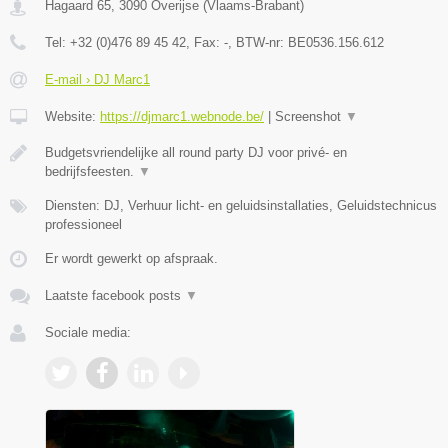
Hagaard 65
,
3090
Overijse
(
Vlaams-Brabant
)
Tel:
+32 (0)476 89 45 42
, Fax:
-
, BTW-nr:
BE0536.156.612
E-mail › DJ Marc1
Website:
https://djmarc1.webnode.be/
|
Screenshot
▼
Budgetsvriendelijke all round party DJ voor privé- en
bedrijfsfeesten.
▼
Diensten: DJ, Verhuur licht- en geluidsinstallaties, Geluidstechnicus
professioneel
Er wordt gewerkt op afspraak.
Laatste facebook posts
▼
Sociale media: