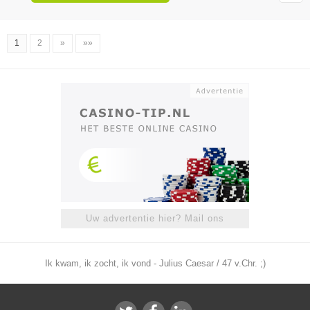
1
2
»
»»
Uw advertentie hier? Mail ons
Ik kwam, ik zocht, ik vond - Julius Caesar / 47 v.Chr. ;)