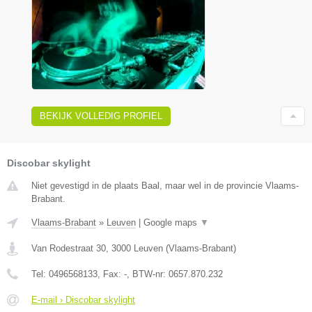
BEKIJK VOLLEDIG PROFIEL
Discobar skylight
Niet gevestigd in de plaats Baal, maar wel in de provincie Vlaams-
Brabant.
Vlaams-Brabant
»
Leuven
|
Google maps
▼
Van Rodestraat 30
,
3000
Leuven
(
Vlaams-Brabant
)
Tel:
0496568133
, Fax:
-
, BTW-nr:
0657.870.232
E-mail › Discobar skylight