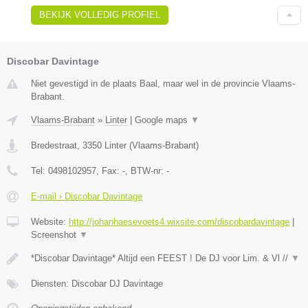
BEKIJK VOLLEDIG PROFIEL
Discobar Davintage
Niet gevestigd in de plaats Baal, maar wel in de provincie Vlaams-
Brabant.
Vlaams-Brabant
»
Linter
|
Google maps
▼
Bredestraat
,
3350
Linter
(
Vlaams-Brabant
)
Tel:
0498102957
, Fax:
-
, BTW-nr:
-
E-mail › Discobar Davintage
Website:
http://johanhaesevoets4.wixsite.com/discobardavintage
|
Screenshot
▼
*Discobar Davintage* Altijd een FEEST ! De DJ voor Lim. & Vl //
▼
Diensten: Discobar DJ Davintage