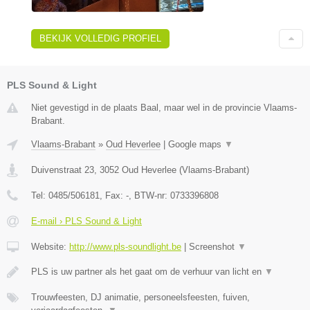
BEKIJK VOLLEDIG PROFIEL
PLS Sound & Light
Niet gevestigd in de plaats Baal, maar wel in de provincie Vlaams-
Brabant.
Vlaams-Brabant
»
Oud Heverlee
|
Google maps
▼
Duivenstraat 23
,
3052
Oud Heverlee
(
Vlaams-Brabant
)
Tel:
0485/506181
, Fax:
-
, BTW-nr:
0733396808
E-mail › PLS Sound & Light
Website:
http://www.pls-soundlight.be
|
Screenshot
▼
PLS is uw partner als het gaat om de verhuur van licht en
▼
Trouwfeesten, DJ animatie, personeelsfeesten, fuiven,