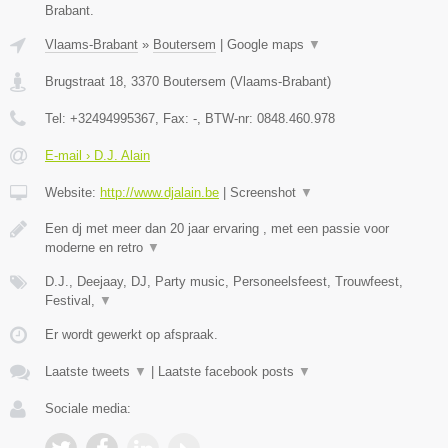
Brabant.
Vlaams-Brabant
»
Boutersem
|
Google maps
▼
Brugstraat 18
,
3370
Boutersem
(
Vlaams-Brabant
)
Tel:
+32494995367
, Fax:
-
, BTW-nr:
0848.460.978
E-mail › D.J. Alain
Website:
http://www.djalain.be
|
Screenshot
▼
Een dj met meer dan 20 jaar ervaring , met een passie voor
moderne en retro
▼
D.J., Deejaay, DJ, Party music, Personeelsfeest, Trouwfeest,
Festival,
▼
Er wordt gewerkt op afspraak.
Laatste tweets
▼
|
Laatste facebook posts
▼
Sociale media: