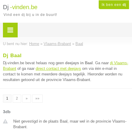
Ik ben een
dj
Dj
-vinden.be
Vind een dj bij u in de buurt!
U bent nu hier:
Home
»
Vlaams-Brabant
»
Baal
Dj Baal
Dj-vinden.be bevat helaas nog geen
deejays in Baal
. Ga naar
dj Vlaams-
Brabant
of ga naar
direct contact met deejays
om via één e-mail in
contact te komen met meerdere deejays tegelijk. Hieronder worden nu
resultaten getoond uit de provincie Vlaams-Brabant.
1
2
»
»»
3db
Niet gevestigd in de plaats Baal, maar wel in de provincie Vlaams-
Brabant.