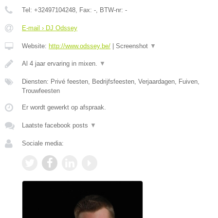
Tel:
+32497104248
, Fax:
-
, BTW-nr:
-
E-mail › DJ Odssey
Website:
http://www.odssey.be/
|
Screenshot
▼
Al 4 jaar ervaring in mixen.
▼
Diensten: Privé feesten, Bedrijfsfeesten, Verjaardagen, Fuiven,
Trouwfeesten
Er wordt gewerkt op afspraak.
Laatste facebook posts
▼
Sociale media: