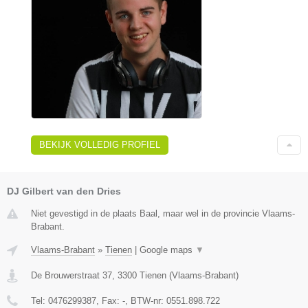
BEKIJK VOLLEDIG PROFIEL
DJ Gilbert van den Dries
Niet gevestigd in de plaats Baal, maar wel in de provincie Vlaams-
Brabant.
Vlaams-Brabant
»
Tienen
|
Google maps
▼
De Brouwerstraat 37
,
3300
Tienen
(
Vlaams-Brabant
)
Tel:
0476299387
, Fax:
-
, BTW-nr:
0551.898.722