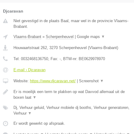
Djcaravan
Niet gevestigd in de plaats Baal, maar wel in de provincie Vlaams-
Brabant.
Vlaams-Brabant
»
Scherpenheuvel
|
Google maps
▼
Houwaartstraat 262
,
3270
Scherpenheuvel
(
Vlaams-Brabant
)
Tel:
0032468136750
, Fax:
-
, BTW-nr:
BE0629978970
E-mail › Djcaravan
Website:
https://www.djcaravan.net/
|
Screenshot
▼
Er is moeilijk een term te plakken op wat Davvod allemaal uit de
boxen laat
▼
Dj, Verhuur geluid, Verhuur mobiele dj booths, Verhuur generatoren,
Verhuur
▼
Er wordt gewerkt op afspraak.