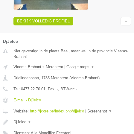
BEKIJK VOLLEDIG PROFIEL
DjJelco
Niet gevestigd in de plaats Baal, maar wel in de provincie Vlaams-
Brabant.
Vlaams-Brabant
»
Merchtem
|
Google maps
▼
Drielindenbaan
,
1785
Merchtem
(
Vlaams-Brabant
)
Tel:
0477 22 76 01
, Fax:
-
, BTW-nr:
-
E-mail › DjJelco
Website:
http://jcore.be/index.php/djjelco
|
Screenshot
▼
DjJelco
▼
Diensten: Alle Mogelijke Feesten!