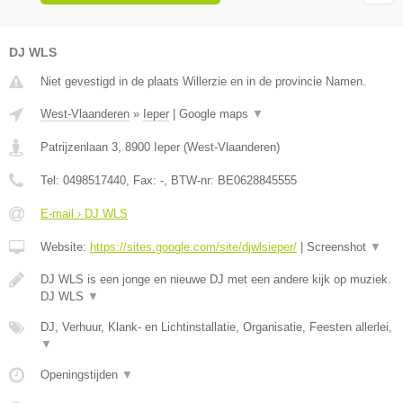
DJ WLS
Niet gevestigd in de plaats Willerzie en in de provincie Namen.
West-Vlaanderen
»
Ieper
|
Google maps
▼
Patrijzenlaan 3
,
8900
Ieper
(
West-Vlaanderen
)
Tel:
0498517440
, Fax:
-
, BTW-nr:
BE0628845555
E-mail › DJ WLS
Website:
https://sites.google.com/site/djwlsieper/
|
Screenshot
▼
DJ WLS is een jonge en nieuwe DJ met een andere kijk op muziek.
DJ WLS
▼
DJ, Verhuur, Klank- en Lichtinstallatie, Organisatie, Feesten allerlei,
▼
Openingstijden
▼