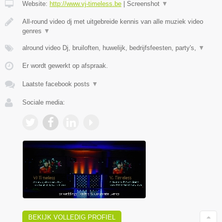
Website:
http://www.vj-timeless.be
|
Screenshot
▼
All-round video dj met uitgebreide kennis van alle muziek video
genres
▼
alround video Dj, bruiloften, huwelijk, bedrijfsfeesten, party's,
▼
Er wordt gewerkt op afspraak.
Laatste facebook posts
▼
Sociale media:
BEKIJK VOLLEDIG PROFIEL