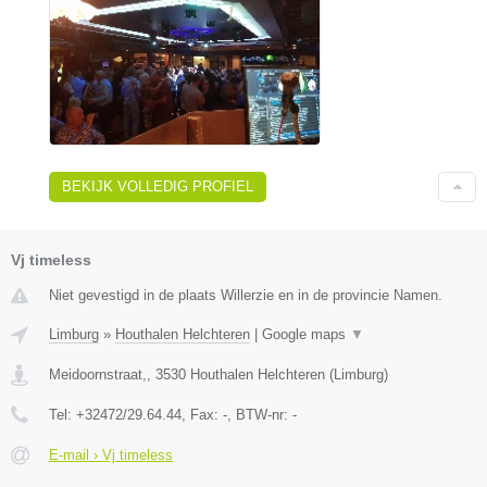
BEKIJK VOLLEDIG PROFIEL
Vj timeless
Niet gevestigd in de plaats Willerzie en in de provincie Namen.
Limburg
»
Houthalen Helchteren
|
Google maps
▼
Meidoornstraat,
,
3530
Houthalen Helchteren
(
Limburg
)
Tel:
+32472/29.64.44
, Fax:
-
, BTW-nr:
-
E-mail › Vj timeless