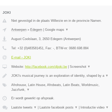
JOKI
Niet gevestigd in de plaats Willerzie en in de provincie Namen.
Antwerpen
»
Edegem
|
Google maps
▼
August Coolslaan, 3
,
2650
Edegem
(
Antwerpen
)
Tel:
+32 (0)483581451
, Fax:
-
, BTW-nr:
0680.698.884
E-mail › JOKI
Website:
http://facebook.com/djjoki.be
|
Screenshot
▼
JOKI's musical journey is an exploration of identity, shaped by a
▼
Afrohouse, Latin House, Afrobeats, Latin Beats, Worldmusic,
Jazzfunk,
▼
Er wordt gewerkt op afspraak.
Laatste tweets
▼
|
Laatste facebook posts
▼
|
Introductie video
▼