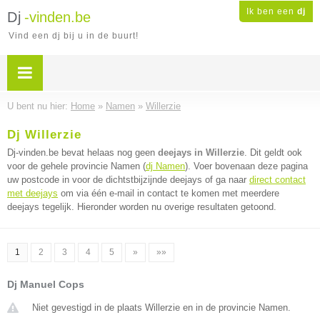
Ik ben een
dj
Dj
-vinden.be
Vind een dj bij u in de buurt!
U bent nu hier:
Home
»
Namen
»
Willerzie
Dj Willerzie
Dj-vinden.be bevat helaas nog geen
deejays in Willerzie
. Dit geldt ook
voor de gehele provincie Namen (
dj Namen
). Voer bovenaan deze pagina
uw postcode in voor de dichtstbijzijnde deejays of ga naar
direct contact
met deejays
om via één e-mail in contact te komen met meerdere
deejays tegelijk. Hieronder worden nu overige resultaten getoond.
1
2
3
4
5
»
»»
Dj Manuel Cops
Niet gevestigd in de plaats Willerzie en in de provincie Namen.