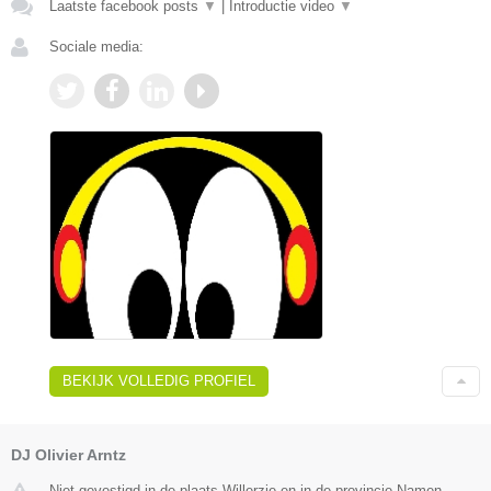
Laatste facebook posts
▼
|
Introductie video
▼
Sociale media:
BEKIJK VOLLEDIG PROFIEL
DJ Olivier Arntz
Niet gevestigd in de plaats Willerzie en in de provincie Namen.