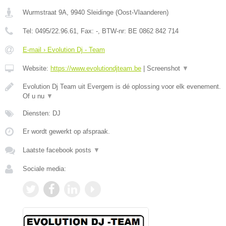
Wurmstraat 9A
,
9940
Sleidinge
(
Oost-Vlaanderen
)
Tel:
0495/22.96.61
, Fax:
-
, BTW-nr:
BE 0862 842 714
E-mail › Evolution Dj - Team
Website:
https://www.evolutiondjteam.be
|
Screenshot
▼
Evolution Dj Team uit Evergem is dé oplossing voor elk evenement.
Of u nu
▼
Diensten: DJ
Er wordt gewerkt op afspraak.
Laatste facebook posts
▼
Sociale media: