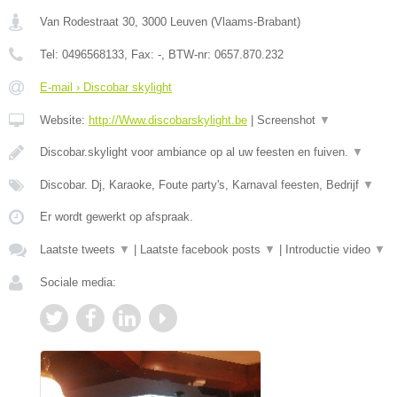
Van Rodestraat 30
,
3000
Leuven
(
Vlaams-Brabant
)
Tel:
0496568133
, Fax:
-
, BTW-nr:
0657.870.232
E-mail › Discobar skylight
Website:
http://Www.discobarskylight.be
|
Screenshot
▼
Discobar.skylight voor ambiance op al uw feesten en fuiven.
▼
Discobar. Dj, Karaoke, Foute party's, Karnaval feesten, Bedrijf
▼
Er wordt gewerkt op afspraak.
Laatste tweets
▼
|
Laatste facebook posts
▼
|
Introductie video
▼
Sociale media: