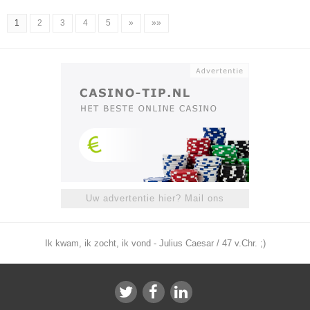
1
2
3
4
5
»
»»
Uw advertentie hier? Mail ons
Ik kwam, ik zocht, ik vond - Julius Caesar / 47 v.Chr. ;)