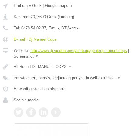
Limburg
»
Genk
|
Google maps
▼
Keistraat 20
,
3600
Genk
(
Limburg
)
Tel:
0478 54 02 37
, Fax:
-
, BTW-nr:
-
E-mail › Dj Manuel Cops
Website:
http://www.dj-vinden.be/dj/limburg/genk/dj-manuel-cops
|
Screenshot
▼
All Round DJ MANUEL COPS
▼
trouwfeesten, party's, verjaardag party's, huwelijks jubilea,
▼
Er wordt gewerkt op afspraak.
Sociale media: