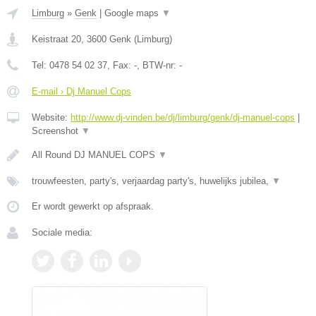
Limburg
»
Genk
|
Google maps
▼
Keistraat 20
,
3600
Genk
(
Limburg
)
Tel:
0478 54 02 37
, Fax:
-
, BTW-nr:
-
E-mail › Dj Manuel Cops
Website:
http://www.dj-vinden.be/dj/limburg/genk/dj-manuel-cops
|
Screenshot
▼
All Round DJ MANUEL COPS
▼
trouwfeesten, party's, verjaardag party's, huwelijks jubilea,
▼
Er wordt gewerkt op afspraak.
Sociale media: