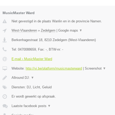
MusicMaster Ward
Niet gevestigd in de plaats Wanlin en in de provincie Namen.
West-Vlaanderen
»
Zedelgem
|
Google maps
▼
Berkenhagestraat 18
,
8210
Zedelgem
(
West-Vlaanderen
)
Tel:
0470088659
, Fax:
-
, BTW-nr:
-
E-mail › MusicMaster Ward
Website:
http://vi.be/platform/musicmasterward
|
Screenshot
▼
Allround DJ:
▼
Diensten: DJ, Licht, Geluid
Er wordt gewerkt op afspraak.
Laatste facebook posts
▼