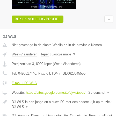
BEKIJK VOLLEDIG PROFIEL
DJ WLS
Niet gevestigd in de plaats Wanlin en in de provincie Namen.
West-Vlaanderen
»
Ieper
|
Google maps
▼
Patrijzenlaan 3
,
8900
Ieper
(
West-Vlaanderen
)
Tel:
0498517440
, Fax:
-
, BTW-nr:
BE0628845555
E-mail › DJ WLS
Website:
https://sites.google.com/site/djwlsieper/
|
Screenshot
▼
DJ WLS is een jonge en nieuwe DJ met een andere kijk op muziek.
DJ WLS
▼
DJ, Verhuur, Klank- en Lichtinstallatie, Organisatie, Feesten allerlei,