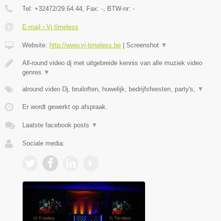
Tel:
+32472/29.64.44
, Fax:
-
, BTW-nr:
-
E-mail › Vj timeless
Website:
http://www.vj-timeless.be
|
Screenshot
▼
All-round video dj met uitgebreide kennis van alle muziek video
genres
▼
alround video Dj, bruiloften, huwelijk, bedrijfsfeesten, party's,
▼
Er wordt gewerkt op afspraak.
Laatste facebook posts
▼
Sociale media: