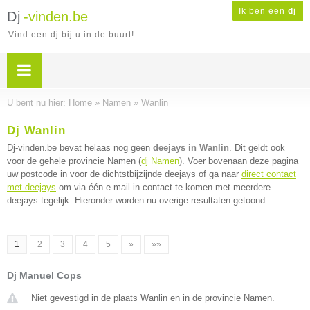
Ik ben een
dj
Dj
-vinden.be
Vind een dj bij u in de buurt!
U bent nu hier:
Home
»
Namen
»
Wanlin
Dj Wanlin
Dj-vinden.be bevat helaas nog geen
deejays in Wanlin
. Dit geldt ook
voor de gehele provincie Namen (
dj Namen
). Voer bovenaan deze pagina
uw postcode in voor de dichtstbijzijnde deejays of ga naar
direct contact
met deejays
om via één e-mail in contact te komen met meerdere
deejays tegelijk. Hieronder worden nu overige resultaten getoond.
1
2
3
4
5
»
»»
Dj Manuel Cops
Niet gevestigd in de plaats Wanlin en in de provincie Namen.