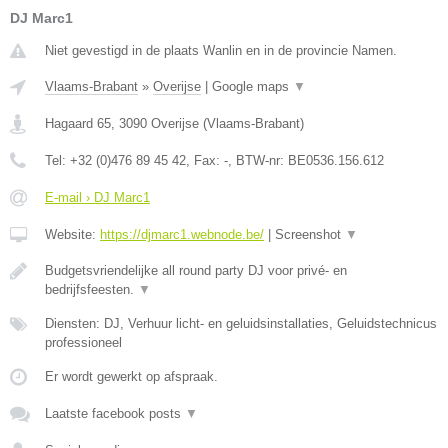
DJ Marc1
Niet gevestigd in de plaats Wanlin en in de provincie Namen.
Vlaams-Brabant
»
Overijse
|
Google maps
▼
Hagaard 65
,
3090
Overijse
(
Vlaams-Brabant
)
Tel:
+32 (0)476 89 45 42
, Fax:
-
, BTW-nr:
BE0536.156.612
E-mail › DJ Marc1
Website:
https://djmarc1.webnode.be/
|
Screenshot
▼
Budgetsvriendelijke all round party DJ voor privé- en
bedrijfsfeesten.
▼
Diensten: DJ, Verhuur licht- en geluidsinstallaties, Geluidstechnicus
professioneel
Er wordt gewerkt op afspraak.
Laatste facebook posts
▼