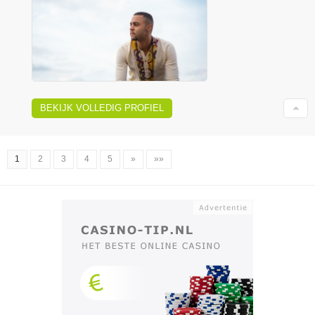
BEKIJK VOLLEDIG PROFIEL
1
2
3
4
5
»
»»