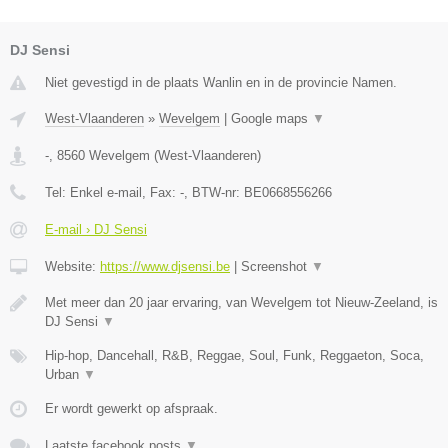
DJ Sensi
Niet gevestigd in de plaats Wanlin en in de provincie Namen.
West-Vlaanderen
»
Wevelgem
|
Google maps
▼
-
,
8560
Wevelgem
(
West-Vlaanderen
)
Tel:
Enkel e-mail
, Fax:
-
, BTW-nr:
BE0668556266
E-mail › DJ Sensi
Website:
https://www.djsensi.be
|
Screenshot
▼
Met meer dan 20 jaar ervaring, van Wevelgem tot Nieuw-Zeeland, is
DJ Sensi
▼
Hip-hop, Dancehall, R&B, Reggae, Soul, Funk, Reggaeton, Soca,
Urban
▼
Er wordt gewerkt op afspraak.
Laatste facebook posts
▼