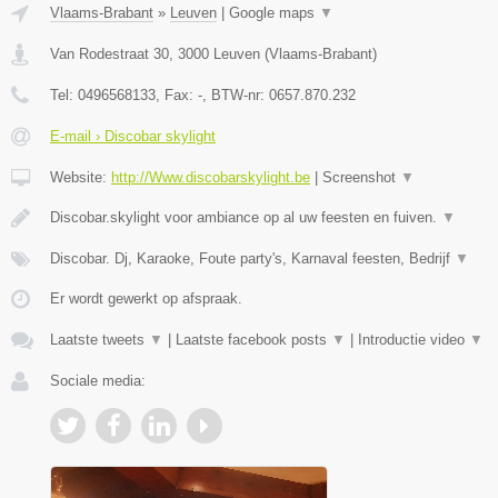
Vlaams-Brabant
»
Leuven
|
Google maps
▼
Van Rodestraat 30
,
3000
Leuven
(
Vlaams-Brabant
)
Tel:
0496568133
, Fax:
-
, BTW-nr:
0657.870.232
E-mail › Discobar skylight
Website:
http://Www.discobarskylight.be
|
Screenshot
▼
Discobar.skylight voor ambiance op al uw feesten en fuiven.
▼
Discobar. Dj, Karaoke, Foute party's, Karnaval feesten, Bedrijf
▼
Er wordt gewerkt op afspraak.
Laatste tweets
▼
|
Laatste facebook posts
▼
|
Introductie video
▼
Sociale media: