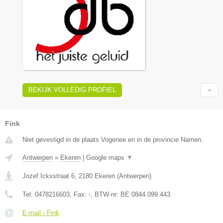
BEKIJK VOLLEDIG PROFIEL
Fink
Niet gevestigd in de plaats Vogenee en in de provincie Namen.
Antwerpen
»
Ekeren
|
Google maps
▼
Jozef Ickxstraat 6
,
2180
Ekeren
(
Antwerpen
)
Tel:
0478216603
, Fax:
-
, BTW-nr:
BE 0844.099.443
E-mail › Fink