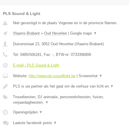
PLS Sound & Light
Niet gevestigd in de plaats Vogenee en in de provincie Namen.
Vlaams-Brabant
»
Oud Heverlee
|
Google maps
▼
Duivenstraat 23
,
3052
Oud Heverlee
(
Vlaams-Brabant
)
Tel:
0485/506181
, Fax:
-
, BTW-nr:
0733396808
E-mail › PLS Sound & Light
Website:
http://www.pls-soundlight.be
|
Screenshot
▼
PLS is uw partner als het gaat om de verhuur van licht en
▼
Trouwfeesten, DJ animatie, personeelsfeesten, fuiven,
verjaardagfeesten,
▼
Openingstijden
▼
Laatste facebook posts
▼