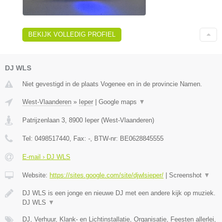
BEKIJK VOLLEDIG PROFIEL
DJ WLS
Niet gevestigd in de plaats Vogenee en in de provincie Namen.
West-Vlaanderen
»
Ieper
|
Google maps
▼
Patrijzenlaan 3
,
8900
Ieper
(
West-Vlaanderen
)
Tel:
0498517440
, Fax:
-
, BTW-nr:
BE0628845555
E-mail › DJ WLS
Website:
https://sites.google.com/site/djwlsieper/
|
Screenshot
▼
DJ WLS is een jonge en nieuwe DJ met een andere kijk op muziek.
DJ WLS
▼
DJ, Verhuur, Klank- en Lichtinstallatie, Organisatie, Feesten allerlei,