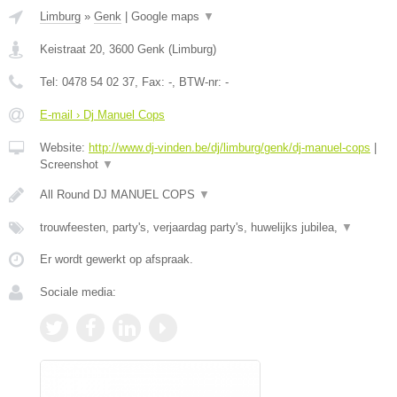
Limburg
»
Genk
|
Google maps
▼
Keistraat 20
,
3600
Genk
(
Limburg
)
Tel:
0478 54 02 37
, Fax:
-
, BTW-nr:
-
E-mail › Dj Manuel Cops
Website:
http://www.dj-vinden.be/dj/limburg/genk/dj-manuel-cops
|
Screenshot
▼
All Round DJ MANUEL COPS
▼
trouwfeesten, party's, verjaardag party's, huwelijks jubilea,
▼
Er wordt gewerkt op afspraak.
Sociale media: