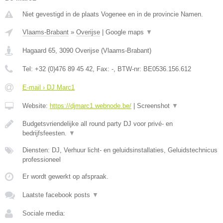
Niet gevestigd in de plaats Vogenee en in de provincie Namen.
Vlaams-Brabant
»
Overijse
|
Google maps
▼
Hagaard 65
,
3090
Overijse
(
Vlaams-Brabant
)
Tel:
+32 (0)476 89 45 42
, Fax:
-
, BTW-nr:
BE0536.156.612
E-mail › DJ Marc1
Website:
https://djmarc1.webnode.be/
|
Screenshot
▼
Budgetsvriendelijke all round party DJ voor privé- en
bedrijfsfeesten.
▼
Diensten: DJ, Verhuur licht- en geluidsinstallaties, Geluidstechnicus
professioneel
Er wordt gewerkt op afspraak.
Laatste facebook posts
▼
Sociale media: