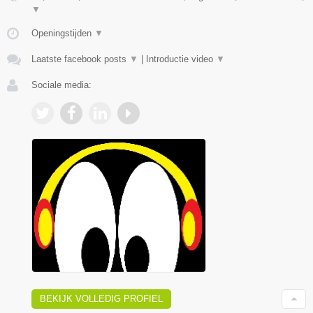
▼
Openingstijden
▼
Laatste facebook posts
▼
|
Introductie video
▼
Sociale media:
BEKIJK VOLLEDIG PROFIEL