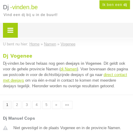
Ik ben een
dj
Dj
-vinden.be
Vind een dj bij u in de buurt!
U bent nu hier:
Home
»
Namen
»
Vogenee
Dj Vogenee
Dj-vinden.be bevat helaas nog geen
deejays in Vogenee
. Dit geldt ook
voor de gehele provincie Namen (
dj Namen
). Voer bovenaan deze pagina
uw postcode in voor de dichtstbijzijnde deejays of ga naar
direct contact
met deejays
om via één e-mail in contact te komen met meerdere
deejays tegelijk. Hieronder worden nu overige resultaten getoond.
1
2
3
4
5
»
»»
Dj Manuel Cops
Niet gevestigd in de plaats Vogenee en in de provincie Namen.