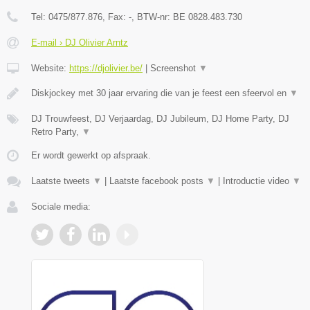
Tel:
0475/877.876
, Fax:
-
, BTW-nr:
BE 0828.483.730
E-mail › DJ Olivier Arntz
Website:
https://djolivier.be/
|
Screenshot
▼
Diskjockey met 30 jaar ervaring die van je feest een sfeervol en
▼
DJ Trouwfeest, DJ Verjaardag, DJ Jubileum, DJ Home Party, DJ
Retro Party,
▼
Er wordt gewerkt op afspraak.
Laatste tweets
▼
|
Laatste facebook posts
▼
|
Introductie video
▼
Sociale media: