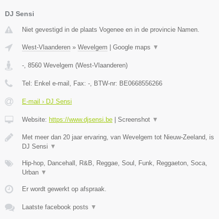
DJ Sensi
Niet gevestigd in de plaats Vogenee en in de provincie Namen.
West-Vlaanderen
»
Wevelgem
|
Google maps
▼
-
,
8560
Wevelgem
(
West-Vlaanderen
)
Tel:
Enkel e-mail
, Fax:
-
, BTW-nr:
BE0668556266
E-mail › DJ Sensi
Website:
https://www.djsensi.be
|
Screenshot
▼
Met meer dan 20 jaar ervaring, van Wevelgem tot Nieuw-Zeeland, is
DJ Sensi
▼
Hip-hop, Dancehall, R&B, Reggae, Soul, Funk, Reggaeton, Soca,
Urban
▼
Er wordt gewerkt op afspraak.
Laatste facebook posts
▼