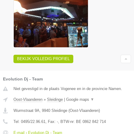
BEKIJK VOLLEDIG PROFIEL
Evolution Dj - Team
Niet gevestigd in de plaats Vogenee en in de provincie Namen.
Oost-Vlaanderen
»
Sleidinge
|
Google maps
▼
Wurmstraat 9A
,
9940
Sleidinge
(
Oost-Vlaanderen
)
Tel:
0495/22.96.61
, Fax:
-
, BTW-nr:
BE 0862 842 714
E-mail › Evolution Dj - Team