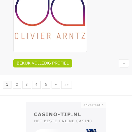
BEKIJK VOLLEDIG PROFIEL
1
2
3
4
5
»
»»