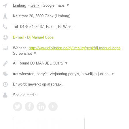
Limburg
»
Genk
|
Google maps
▼
Keistraat 20
,
3600
Genk
(
Limburg
)
Tel:
0478 54 02 37
, Fax:
-
, BTW-nr:
-
E-mail › Dj Manuel Cops
Website:
http://www.dj-vinden.be/dj/limburg/genk/dj-manuel-cops
|
Screenshot
▼
All Round DJ MANUEL COPS
▼
trouwfeesten, party's, verjaardag party's, huwelijks jubilea,
▼
Er wordt gewerkt op afspraak.
Sociale media: