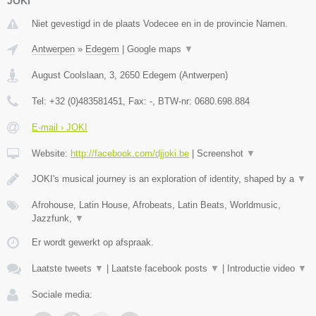
JOKI
Niet gevestigd in de plaats Vodecee en in de provincie Namen.
Antwerpen
»
Edegem
|
Google maps
▼
August Coolslaan, 3
,
2650
Edegem
(
Antwerpen
)
Tel:
+32 (0)483581451
, Fax:
-
, BTW-nr:
0680.698.884
E-mail › JOKI
Website:
http://facebook.com/djjoki.be
|
Screenshot
▼
JOKI's musical journey is an exploration of identity, shaped by a
▼
Afrohouse, Latin House, Afrobeats, Latin Beats, Worldmusic,
Jazzfunk,
▼
Er wordt gewerkt op afspraak.
Laatste tweets
▼
|
Laatste facebook posts
▼
|
Introductie video
▼
Sociale media: