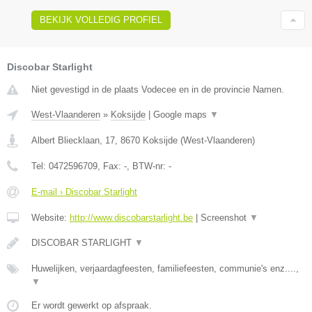
BEKIJK VOLLEDIG PROFIEL
Discobar Starlight
Niet gevestigd in de plaats Vodecee en in de provincie Namen.
West-Vlaanderen
»
Koksijde
|
Google maps
▼
Albert Bliecklaan, 17
,
8670
Koksijde
(
West-Vlaanderen
)
Tel:
0472596709
, Fax:
-
, BTW-nr:
-
E-mail › Discobar Starlight
Website:
http://www.discobarstarlight.be
|
Screenshot
▼
DISCOBAR STARLIGHT
▼
Huwelijken, verjaardagfeesten, familiefeesten, communie's enz....,
▼
Er wordt gewerkt op afspraak.