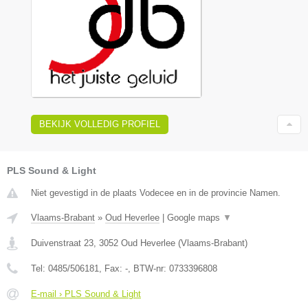
BEKIJK VOLLEDIG PROFIEL
PLS Sound & Light
Niet gevestigd in de plaats Vodecee en in de provincie Namen.
Vlaams-Brabant
»
Oud Heverlee
|
Google maps
▼
Duivenstraat 23
,
3052
Oud Heverlee
(
Vlaams-Brabant
)
Tel:
0485/506181
, Fax:
-
, BTW-nr:
0733396808
E-mail › PLS Sound & Light