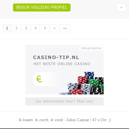
BEKIJK VOLLEDIG PROFIEL
1
2
3
4
5
»
»»
Uw advertentie hier? Mail ons
Ik kwam, ik zocht, ik vond - Julius Caesar / 47 v.Chr. ;)