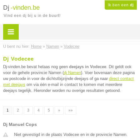
Ik ben een
dj
Dj
-vinden.be
Vind een dj bij u in de buurt!
U bent nu hier:
Home
»
Namen
»
Vodecee
Dj Vodecee
Dj-vinden.be bevat helaas nog geen
deejays in Vodecee
. Dit geldt ook
voor de gehele provincie Namen (
dj Namen
). Voer bovenaan deze pagina
uw postcode in voor de dichtstbijzijnde deejays of ga naar
direct contact
met deejays
om via één e-mail in contact te komen met meerdere
deejays tegelijk. Hieronder worden nu overige resultaten getoond.
1
2
3
4
5
»
»»
Dj Manuel Cops
Niet gevestigd in de plaats Vodecee en in de provincie Namen.