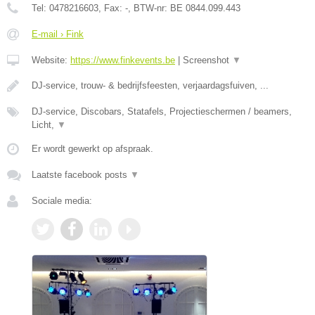
Tel:
0478216603
, Fax:
-
, BTW-nr:
BE 0844.099.443
E-mail › Fink
Website:
https://www.finkevents.be
|
Screenshot
▼
DJ-service, trouw- & bedrijfsfeesten, verjaardagsfuiven, ...
DJ-service, Discobars, Statafels, Projectieschermen / beamers,
Licht,
▼
Er wordt gewerkt op afspraak.
Laatste facebook posts
▼
Sociale media: