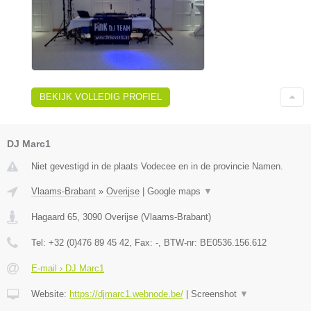
BEKIJK VOLLEDIG PROFIEL
DJ Marc1
Niet gevestigd in de plaats Vodecee en in de provincie Namen.
Vlaams-Brabant
»
Overijse
|
Google maps
▼
Hagaard 65
,
3090
Overijse
(
Vlaams-Brabant
)
Tel:
+32 (0)476 89 45 42
, Fax:
-
, BTW-nr:
BE0536.156.612
E-mail › DJ Marc1
Website:
https://djmarc1.webnode.be/
|
Screenshot
▼