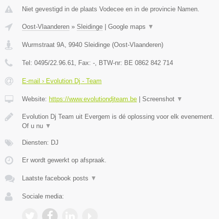
Niet gevestigd in de plaats Vodecee en in de provincie Namen.
Oost-Vlaanderen
»
Sleidinge
|
Google maps
▼
Wurmstraat 9A
,
9940
Sleidinge
(
Oost-Vlaanderen
)
Tel:
0495/22.96.61
, Fax:
-
, BTW-nr:
BE 0862 842 714
E-mail › Evolution Dj - Team
Website:
https://www.evolutiondjteam.be
|
Screenshot
▼
Evolution Dj Team uit Evergem is dé oplossing voor elk evenement.
Of u nu
▼
Diensten: DJ
Er wordt gewerkt op afspraak.
Laatste facebook posts
▼
Sociale media: