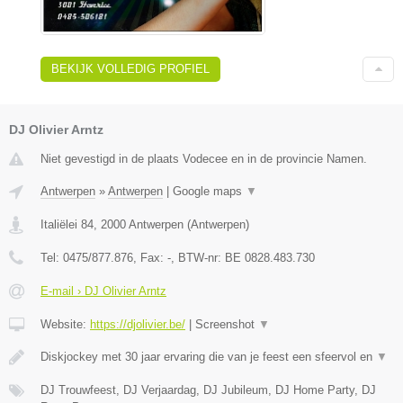
BEKIJK VOLLEDIG PROFIEL
DJ Olivier Arntz
Niet gevestigd in de plaats Vodecee en in de provincie Namen.
Antwerpen
»
Antwerpen
|
Google maps
▼
Italiëlei 84
,
2000
Antwerpen
(
Antwerpen
)
Tel:
0475/877.876
, Fax:
-
, BTW-nr:
BE 0828.483.730
E-mail › DJ Olivier Arntz
Website:
https://djolivier.be/
|
Screenshot
▼
Diskjockey met 30 jaar ervaring die van je feest een sfeervol en
▼
DJ Trouwfeest, DJ Verjaardag, DJ Jubileum, DJ Home Party, DJ