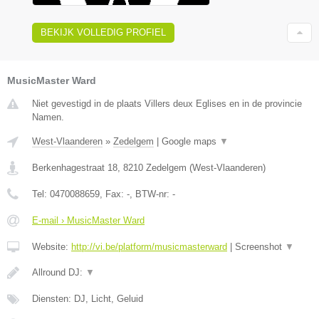
BEKIJK VOLLEDIG PROFIEL
MusicMaster Ward
Niet gevestigd in de plaats Villers deux Eglises en in de provincie
Namen.
West-Vlaanderen
»
Zedelgem
|
Google maps
▼
Berkenhagestraat 18
,
8210
Zedelgem
(
West-Vlaanderen
)
Tel:
0470088659
, Fax:
-
, BTW-nr:
-
E-mail › MusicMaster Ward
Website:
http://vi.be/platform/musicmasterward
|
Screenshot
▼
Allround DJ:
▼
Diensten: DJ, Licht, Geluid