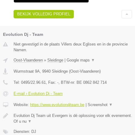
BEKIJK VOLLEDIG PROFIEL
Evolution Dj - Team
Niet gevestigd in de plaats Villers deux Eglises en in de provincie
Namen.
Oost-Vlaanderen
»
Sleidinge
|
Google maps
▼
Wurmstraat 9A
,
9940
Sleidinge
(
Oost-Vlaanderen
)
Tel:
0495/22.96.61
, Fax:
-
, BTW-nr:
BE 0862 842 714
E-mail › Evolution Dj - Team
Website:
https://www.evolutiondjteam.be
|
Screenshot
▼
Evolution Dj Team uit Evergem is dé oplossing voor elk evenement.
Of u nu
▼
Diensten: DJ