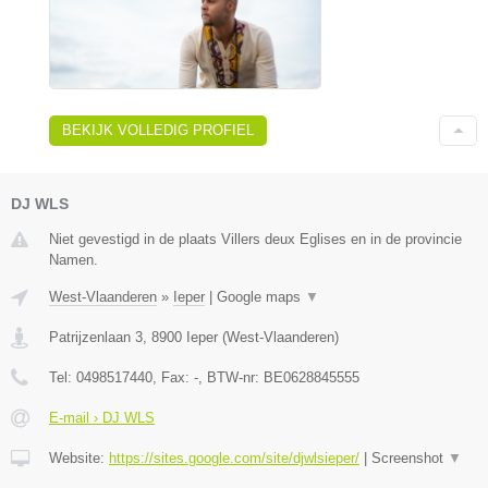
BEKIJK VOLLEDIG PROFIEL
DJ WLS
Niet gevestigd in de plaats Villers deux Eglises en in de provincie
Namen.
West-Vlaanderen
»
Ieper
|
Google maps
▼
Patrijzenlaan 3
,
8900
Ieper
(
West-Vlaanderen
)
Tel:
0498517440
, Fax:
-
, BTW-nr:
BE0628845555
E-mail › DJ WLS
Website:
https://sites.google.com/site/djwlsieper/
|
Screenshot
▼