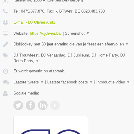
Italiëlei 84
,
2000
Antwerpen
(
Antwerpen
)
Tel:
0475/877.876
, Fax:
-
, BTW-nr:
BE 0828.483.730
E-mail › DJ Olivier Arntz
Website:
https://djolivier.be/
|
Screenshot
▼
Diskjockey met 30 jaar ervaring die van je feest een sfeervol en
▼
DJ Trouwfeest, DJ Verjaardag, DJ Jubileum, DJ Home Party, DJ
Retro Party,
▼
Er wordt gewerkt op afspraak.
Laatste tweets
▼
|
Laatste facebook posts
▼
|
Introductie video
▼
Sociale media: