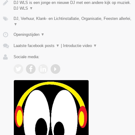
DJ WLS is een jonge en nieuwe DJ met een andere kijk op muziek.
DJ WLS
▼
DJ, Verhuur, Klank- en Lichtinstallatie, Organisatie, Feesten allerlei,
▼
Openingstijden
▼
Laatste facebook posts
▼
|
Introductie video
▼
Sociale media: