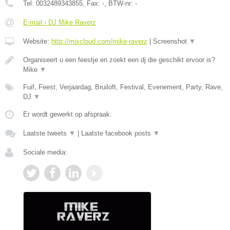
Tel:
0032489343855
, Fax:
-
, BTW-nr:
-
E-mail › DJ Mike Raverz
Website:
http://mixcloud.com/mike-raverz
|
Screenshot
▼
Organiseert u een feestje en zoekt een dj die geschikt ervoor is?
Mike
▼
Fuif, Feest, Verjaardag, Bruiloft, Festival, Evenement, Party, Rave,
DJ
▼
Er wordt gewerkt op afspraak.
Laatste tweets
▼
|
Laatste facebook posts
▼
Sociale media: