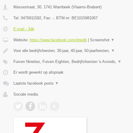
Massestraat, 30
,
1741
Wambeek
(
Vlaams-Brabant
)
Tel:
0476911592
, Fax:
-
, BTW-nr:
BE1015981067
E-mail › 3db
Website:
https://www.facebook.com/driedb
|
Screenshot
▼
Voor alle bedrijfsfeesten, 30-jaar, 40-jaar, 50-jaarfeesten,
▼
Fuiven Nineties, Fuiven Eighties, Bedrijfsfeesten 's Avonds,
▼
Er wordt gewerkt op afspraak.
Laatste facebook posts
▼
Sociale media: