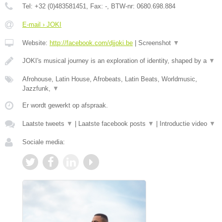
Tel:
+32 (0)483581451
, Fax:
-
, BTW-nr:
0680.698.884
E-mail › JOKI
Website:
http://facebook.com/djjoki.be
|
Screenshot
▼
JOKI's musical journey is an exploration of identity, shaped by a
▼
Afrohouse, Latin House, Afrobeats, Latin Beats, Worldmusic,
Jazzfunk,
▼
Er wordt gewerkt op afspraak.
Laatste tweets
▼
|
Laatste facebook posts
▼
|
Introductie video
▼
Sociale media: