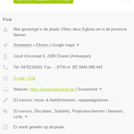
Fink
Niet gevestigd in de plaats Villers deux Eglises en in de provincie
Namen.
Antwerpen
»
Ekeren
|
Google maps
▼
Jozef Ickxstraat 6
,
2180
Ekeren
(
Antwerpen
)
Tel:
0478216603
, Fax:
-
, BTW-nr:
BE 0844.099.443
E-mail › Fink
Website:
https://www.finkevents.be
|
Screenshot
▼
DJ-service, trouw- & bedrijfsfeesten, verjaardagsfuiven, ...
DJ-service, Discobars, Statafels, Projectieschermen / beamers,
Licht,
▼
Er wordt gewerkt op afspraak.