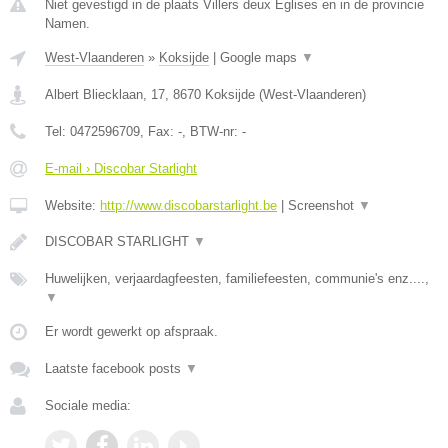
Niet gevestigd in de plaats Villers deux Eglises en in de provincie
Namen.
West-Vlaanderen
»
Koksijde
|
Google maps
▼
Albert Bliecklaan, 17
,
8670
Koksijde
(
West-Vlaanderen
)
Tel:
0472596709
, Fax:
-
, BTW-nr:
-
E-mail › Discobar Starlight
Website:
http://www.discobarstarlight.be
|
Screenshot
▼
DISCOBAR STARLIGHT
▼
Huwelijken, verjaardagfeesten, familiefeesten, communie's enz....,
▼
Er wordt gewerkt op afspraak.
Laatste facebook posts
▼
Sociale media: