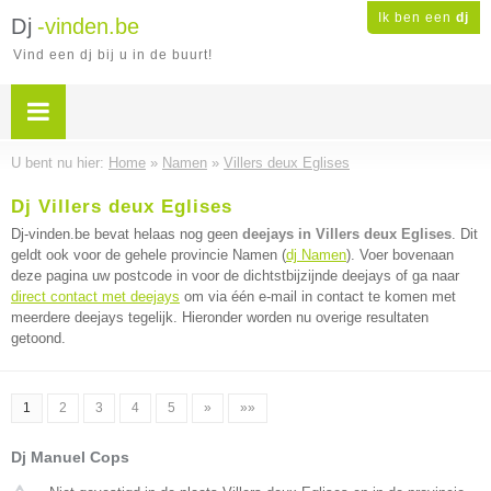
Ik ben een
dj
Dj
-vinden.be
Vind een dj bij u in de buurt!
U bent nu hier:
Home
»
Namen
»
Villers deux Eglises
Dj Villers deux Eglises
Dj-vinden.be bevat helaas nog geen
deejays in Villers deux Eglises
. Dit
geldt ook voor de gehele provincie Namen (
dj Namen
). Voer bovenaan
deze pagina uw postcode in voor de dichtstbijzijnde deejays of ga naar
direct contact met deejays
om via één e-mail in contact te komen met
meerdere deejays tegelijk. Hieronder worden nu overige resultaten
getoond.
1
2
3
4
5
»
»»
Dj Manuel Cops