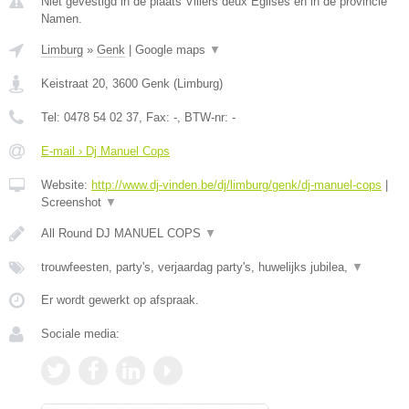
Niet gevestigd in de plaats Villers deux Eglises en in de provincie
Namen.
Limburg
»
Genk
|
Google maps
▼
Keistraat 20
,
3600
Genk
(
Limburg
)
Tel:
0478 54 02 37
, Fax:
-
, BTW-nr:
-
E-mail › Dj Manuel Cops
Website:
http://www.dj-vinden.be/dj/limburg/genk/dj-manuel-cops
|
Screenshot
▼
All Round DJ MANUEL COPS
▼
trouwfeesten, party's, verjaardag party's, huwelijks jubilea,
▼
Er wordt gewerkt op afspraak.
Sociale media: