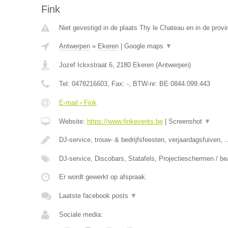
Fink
Niet gevestigd in de plaats Thy le Chateau en in de prov
Antwerpen
»
Ekeren
|
Google maps
▼
Jozef Ickxstraat 6
,
2180
Ekeren
(
Antwerpen
)
Tel:
0478216603
, Fax:
-
, BTW-nr:
BE 0844.099.443
E-mail › Fink
Website:
https://www.finkevents.be
|
Screenshot
▼
DJ-service, trouw- & bedrijfsfeesten, verjaardagsfuiven, ..
DJ-service, Discobars, Statafels, Projectieschermen / b
Er wordt gewerkt op afspraak.
Laatste facebook posts
▼
Sociale media: