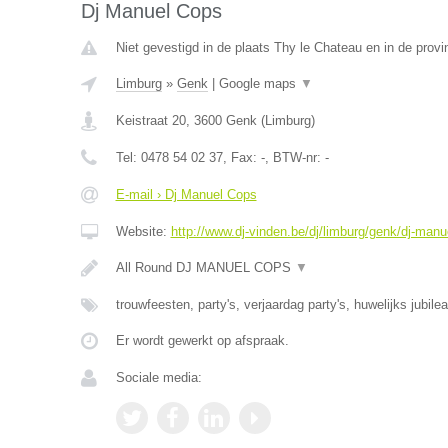
Dj Manuel Cops
Niet gevestigd in de plaats Thy le Chateau en in de prov
Limburg
»
Genk
|
Google maps
▼
Keistraat 20
,
3600
Genk
(
Limburg
)
Tel:
0478 54 02 37
, Fax:
-
, BTW-nr:
-
E-mail › Dj Manuel Cops
Website:
http://www.dj-vinden.be/dj/limburg/genk/dj-manu
All Round DJ MANUEL COPS
▼
trouwfeesten, party's, verjaardag party's, huwelijks jubile
Er wordt gewerkt op afspraak.
Sociale media: