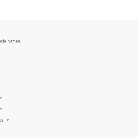
incie Namen.
▼
▼
nds,
▼