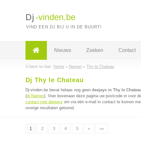
Dj
-vinden.be
VIND EEN DJ BIJ U IN DE BUURT!
Nieuws
Zoeken
Contact
U bent nu hier:
Home
»
Namen
»
Thy le Chateau
Dj Thy le Chateau
Dj-vinden.be bevat helaas nog geen
deejays in Thy le Chatea
(
dj Namen
). Voer bovenaan deze pagina uw postcode in voor de 
contact met deejays
om via één e-mail in contact te komen met
overige resultaten getoond.
1
2
3
4
5
»
»»