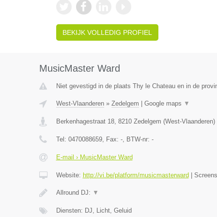
BEKIJK VOLLEDIG PROFIEL
MusicMaster Ward
Niet gevestigd in de plaats Thy le Chateau en in de prov
West-Vlaanderen
»
Zedelgem
|
Google maps
▼
Berkenhagestraat 18
,
8210
Zedelgem
(
West-Vlaanderen
)
Tel:
0470088659
, Fax:
-
, BTW-nr:
-
E-mail › MusicMaster Ward
Website:
http://vi.be/platform/musicmasterward
|
Screen
Allround DJ:
▼
Diensten: DJ, Licht, Geluid