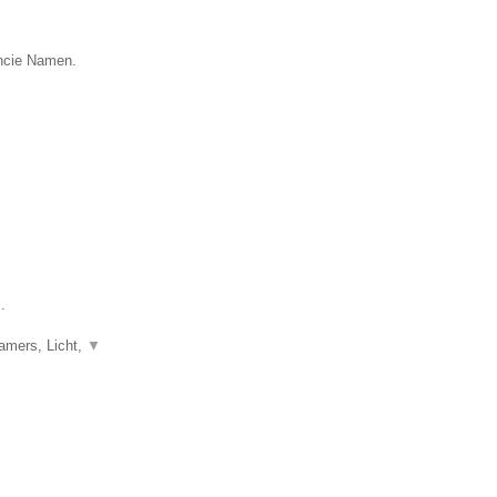
incie Namen.
.
eamers, Licht,
▼