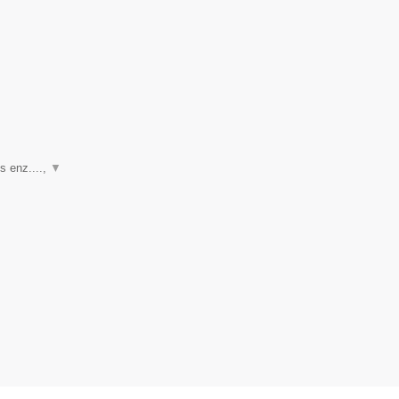
s enz....,
▼