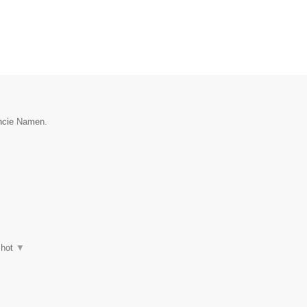
incie Namen.
shot
▼