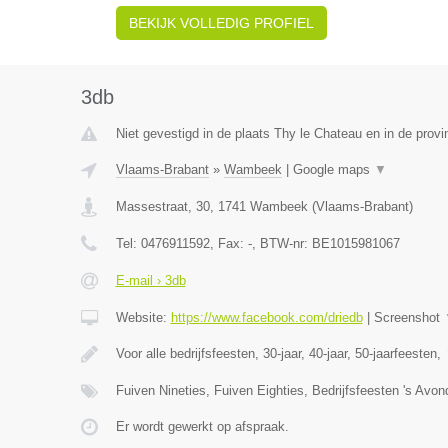
BEKIJK VOLLEDIG PROFIEL
3db
Niet gevestigd in de plaats Thy le Chateau en in de prov
Vlaams-Brabant
»
Wambeek
|
Google maps
▼
Massestraat, 30
,
1741
Wambeek
(
Vlaams-Brabant
)
Tel:
0476911592
, Fax:
-
, BTW-nr:
BE1015981067
E-mail › 3db
Website:
https://www.facebook.com/driedb
|
Screenshot
Voor alle bedrijfsfeesten, 30-jaar, 40-jaar, 50-jaarfeesten,
Fuiven Nineties, Fuiven Eighties, Bedrijfsfeesten 's Avo
Er wordt gewerkt op afspraak.