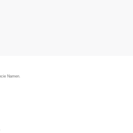
incie Namen.
▼