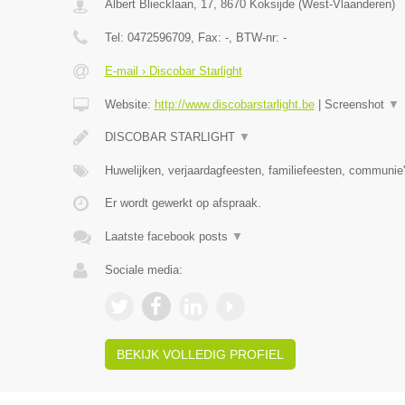
Albert Bliecklaan, 17
,
8670
Koksijde
(
West-Vlaanderen
)
Tel:
0472596709
, Fax:
-
, BTW-nr:
-
E-mail › Discobar Starlight
Website:
http://www.discobarstarlight.be
|
Screenshot
▼
DISCOBAR STARLIGHT
▼
Huwelijken, verjaardagfeesten, familiefeesten, communie'
Er wordt gewerkt op afspraak.
Laatste facebook posts
▼
Sociale media:
BEKIJK VOLLEDIG PROFIEL