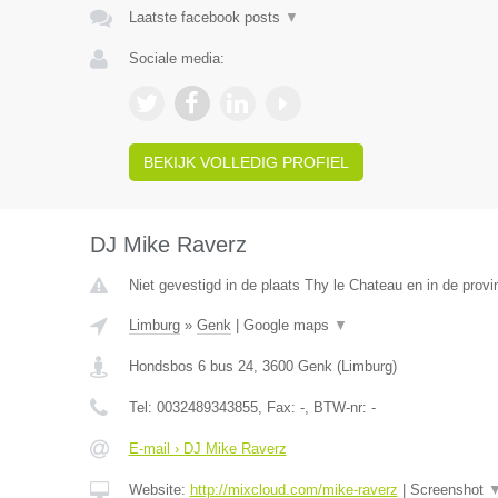
Laatste facebook posts
▼
Sociale media:
BEKIJK VOLLEDIG PROFIEL
DJ Mike Raverz
Niet gevestigd in de plaats Thy le Chateau en in de prov
Limburg
»
Genk
|
Google maps
▼
Hondsbos 6 bus 24
,
3600
Genk
(
Limburg
)
Tel:
0032489343855
, Fax:
-
, BTW-nr:
-
E-mail › DJ Mike Raverz
Website:
http://mixcloud.com/mike-raverz
|
Screenshot