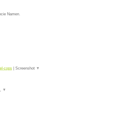
incie Namen.
el-cops
|
Screenshot
▼
a,
▼