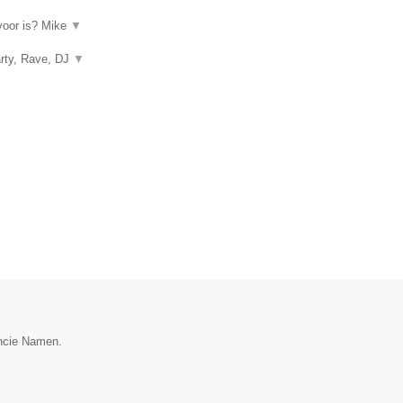
rvoor is? Mike
▼
arty, Rave, DJ
▼
incie Namen.