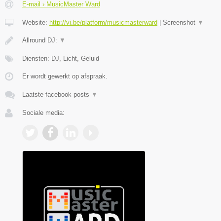
E-mail › MusicMaster Ward
Website:
http://vi.be/platform/musicmasterward
|
Screenshot
▼
Allround DJ:
▼
Diensten: DJ, Licht, Geluid
Er wordt gewerkt op afspraak.
Laatste facebook posts
▼
Sociale media: