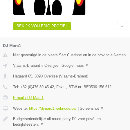
BEKIJK VOLLEDIG PROFIEL
DJ Marc1
Niet gevestigd in de plaats Sart Custinne en in de provincie Namen.
Vlaams-Brabant
»
Overijse
|
Google maps
▼
Hagaard 65
,
3090
Overijse
(
Vlaams-Brabant
)
Tel:
+32 (0)476 89 45 42
, Fax:
-
, BTW-nr:
BE0536.156.612
E-mail › DJ Marc1
Website:
https://djmarc1.webnode.be/
|
Screenshot
▼
Budgetsvriendelijke all round party DJ voor privé- en
bedrijfsfeesten.
▼