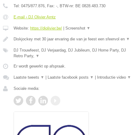
Tel:
0475/877.876
, Fax:
-
, BTW-nr:
BE 0828.483.730
E-mail › DJ Olivier Arntz
Website:
https://djolivier.be/
|
Screenshot
▼
Diskjockey met 30 jaar ervaring die van je feest een sfeervol en
▼
DJ Trouwfeest, DJ Verjaardag, DJ Jubileum, DJ Home Party, DJ
Retro Party,
▼
Er wordt gewerkt op afspraak.
Laatste tweets
▼
|
Laatste facebook posts
▼
|
Introductie video
▼
Sociale media: