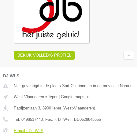
BEKIJK VOLLEDIG PROFIEL
DJ WLS
Niet gevestigd in de plaats Sart Custinne en in de provincie Namen.
West-Vlaanderen
»
Ieper
|
Google maps
▼
Patrijzenlaan 3
,
8900
Ieper
(
West-Vlaanderen
)
Tel:
0498517440
, Fax:
-
, BTW-nr:
BE0628845555
E-mail › DJ WLS