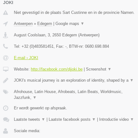
JOKI
Niet gevestigd in de plaats Sart Custinne en in de provincie Namen.
Antwerpen
»
Edegem
|
Google maps
▼
August Coolslaan, 3
,
2650
Edegem
(
Antwerpen
)
Tel:
+32 (0)483581451
, Fax:
-
, BTW-nr:
0680.698.884
E-mail › JOKI
Website:
http://facebook.com/djjoki.be
|
Screenshot
▼
JOKI's musical journey is an exploration of identity, shaped by a
▼
Afrohouse, Latin House, Afrobeats, Latin Beats, Worldmusic,
Jazzfunk,
▼
Er wordt gewerkt op afspraak.
Laatste tweets
▼
|
Laatste facebook posts
▼
|
Introductie video
▼
Sociale media: