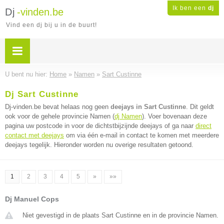
Ik ben een
dj
Dj
-vinden.be
Vind een dj bij u in de buurt!
U bent nu hier:
Home
»
Namen
»
Sart Custinne
Dj Sart Custinne
Dj-vinden.be bevat helaas nog geen
deejays in Sart Custinne
. Dit geldt
ook voor de gehele provincie Namen (
dj Namen
). Voer bovenaan deze
pagina uw postcode in voor de dichtstbijzijnde deejays of ga naar
direct
contact met deejays
om via één e-mail in contact te komen met meerdere
deejays tegelijk. Hieronder worden nu overige resultaten getoond.
1
2
3
4
5
»
»»
Dj Manuel Cops
Niet gevestigd in de plaats Sart Custinne en in de provincie Namen.