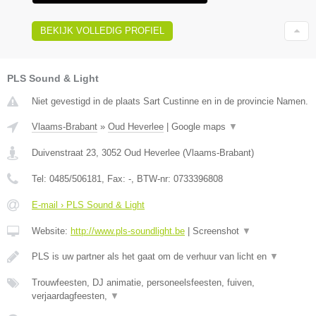
BEKIJK VOLLEDIG PROFIEL
PLS Sound & Light
Niet gevestigd in de plaats Sart Custinne en in de provincie Namen.
Vlaams-Brabant
»
Oud Heverlee
|
Google maps
▼
Duivenstraat 23
,
3052
Oud Heverlee
(
Vlaams-Brabant
)
Tel:
0485/506181
, Fax:
-
, BTW-nr:
0733396808
E-mail › PLS Sound & Light
Website:
http://www.pls-soundlight.be
|
Screenshot
▼
PLS is uw partner als het gaat om de verhuur van licht en
▼
Trouwfeesten, DJ animatie, personeelsfeesten, fuiven,
verjaardagfeesten,
▼