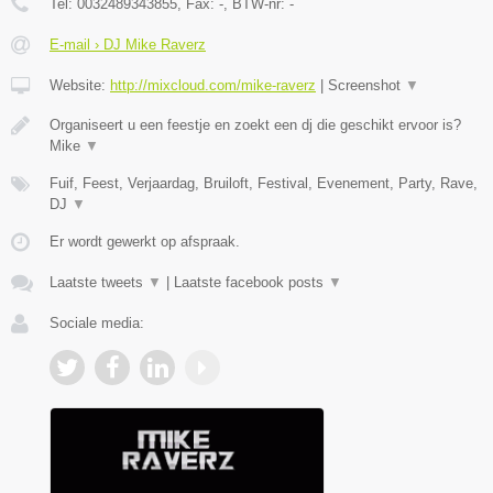
Tel:
0032489343855
, Fax:
-
, BTW-nr:
-
E-mail › DJ Mike Raverz
Website:
http://mixcloud.com/mike-raverz
|
Screenshot
▼
Organiseert u een feestje en zoekt een dj die geschikt ervoor is?
Mike
▼
Fuif, Feest, Verjaardag, Bruiloft, Festival, Evenement, Party, Rave,
DJ
▼
Er wordt gewerkt op afspraak.
Laatste tweets
▼
|
Laatste facebook posts
▼
Sociale media: