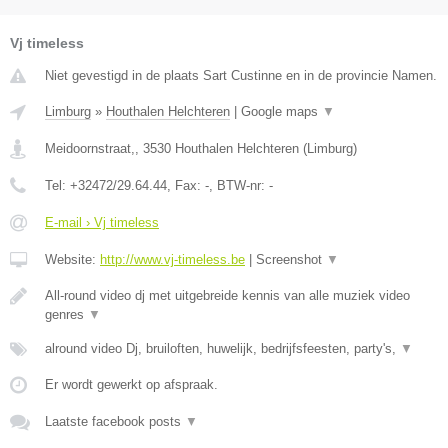
Vj timeless
Niet gevestigd in de plaats Sart Custinne en in de provincie Namen.
Limburg
»
Houthalen Helchteren
|
Google maps
▼
Meidoornstraat,
,
3530
Houthalen Helchteren
(
Limburg
)
Tel:
+32472/29.64.44
, Fax:
-
, BTW-nr:
-
E-mail › Vj timeless
Website:
http://www.vj-timeless.be
|
Screenshot
▼
All-round video dj met uitgebreide kennis van alle muziek video
genres
▼
alround video Dj, bruiloften, huwelijk, bedrijfsfeesten, party's,
▼
Er wordt gewerkt op afspraak.
Laatste facebook posts
▼