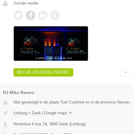
Sociale media:
BEKIJK VOLLEDIG PROFIEL
DJ Mike Raverz
Niet gevestigd in de plaats Sart Custinne en in de provincie Namen.
Limburg
»
Genk
|
Google maps
▼
Hondsbos 6 bus 24
,
3600
Genk
(
Limburg
)