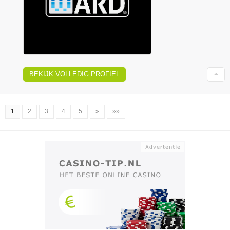
BEKIJK VOLLEDIG PROFIEL
1
2
3
4
5
»
»»