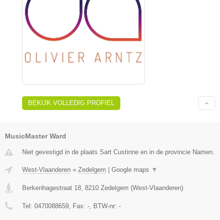
BEKIJK VOLLEDIG PROFIEL
MusicMaster Ward
Niet gevestigd in de plaats Sart Custinne en in de provincie Namen.
West-Vlaanderen
»
Zedelgem
|
Google maps
▼
Berkenhagestraat 18
,
8210
Zedelgem
(
West-Vlaanderen
)
Tel:
0470088659
, Fax:
-
, BTW-nr:
-