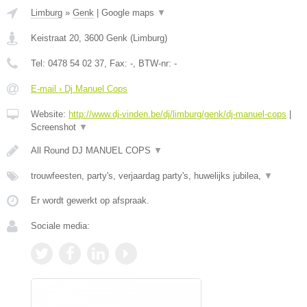
Limburg
»
Genk
|
Google maps
▼
Keistraat 20
,
3600
Genk
(
Limburg
)
Tel:
0478 54 02 37
, Fax:
-
, BTW-nr:
-
E-mail › Dj Manuel Cops
Website:
http://www.dj-vinden.be/dj/limburg/genk/dj-manuel-cops
|
Screenshot
▼
All Round DJ MANUEL COPS
▼
trouwfeesten, party's, verjaardag party's, huwelijks jubilea,
▼
Er wordt gewerkt op afspraak.
Sociale media: