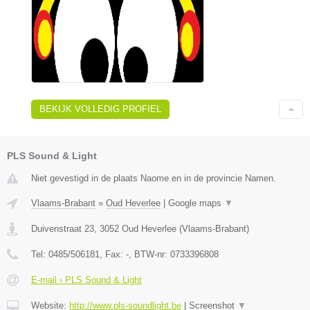
BEKIJK VOLLEDIG PROFIEL
PLS Sound & Light
Niet gevestigd in de plaats Naome en in de provincie Namen.
Vlaams-Brabant
»
Oud Heverlee
|
Google maps
▼
Duivenstraat 23
,
3052
Oud Heverlee
(
Vlaams-Brabant
)
Tel:
0485/506181
, Fax:
-
, BTW-nr:
0733396808
E-mail › PLS Sound & Light
Website:
http://www.pls-soundlight.be
|
Screenshot
▼