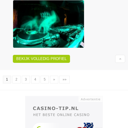
BEKIJK VOLLEDIG PROFIEL
1
2
3
4
5
»
»»