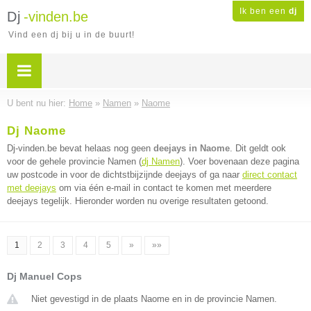
Ik ben een
dj
Dj
-vinden.be
Vind een dj bij u in de buurt!
U bent nu hier:
Home
»
Namen
»
Naome
Dj Naome
Dj-vinden.be bevat helaas nog geen
deejays in Naome
. Dit geldt ook
voor de gehele provincie Namen (
dj Namen
). Voer bovenaan deze pagina
uw postcode in voor de dichtstbijzijnde deejays of ga naar
direct contact
met deejays
om via één e-mail in contact te komen met meerdere
deejays tegelijk. Hieronder worden nu overige resultaten getoond.
1
2
3
4
5
»
»»
Dj Manuel Cops
Niet gevestigd in de plaats Naome en in de provincie Namen.