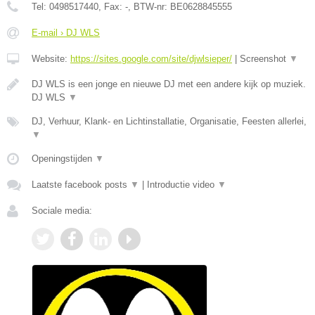
Tel:
0498517440
, Fax:
-
, BTW-nr:
BE0628845555
E-mail › DJ WLS
Website:
https://sites.google.com/site/djwlsieper/
|
Screenshot
▼
DJ WLS is een jonge en nieuwe DJ met een andere kijk op muziek.
DJ WLS
▼
DJ, Verhuur, Klank- en Lichtinstallatie, Organisatie, Feesten allerlei,
▼
Openingstijden
▼
Laatste facebook posts
▼
|
Introductie video
▼
Sociale media: