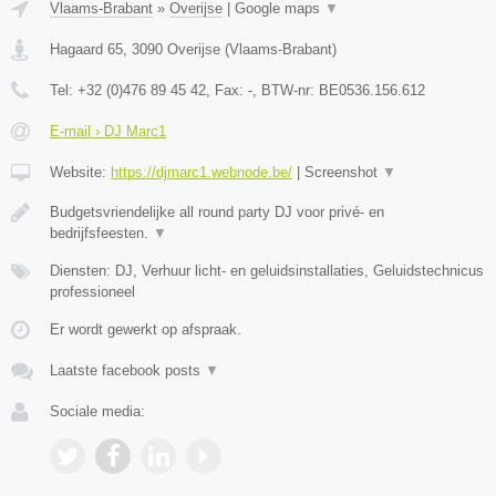
Vlaams-Brabant
»
Overijse
|
Google maps
▼
Hagaard 65
,
3090
Overijse
(
Vlaams-Brabant
)
Tel:
+32 (0)476 89 45 42
, Fax:
-
, BTW-nr:
BE0536.156.612
E-mail › DJ Marc1
Website:
https://djmarc1.webnode.be/
|
Screenshot
▼
Budgetsvriendelijke all round party DJ voor privé- en
bedrijfsfeesten.
▼
Diensten: DJ, Verhuur licht- en geluidsinstallaties, Geluidstechnicus
professioneel
Er wordt gewerkt op afspraak.
Laatste facebook posts
▼
Sociale media: