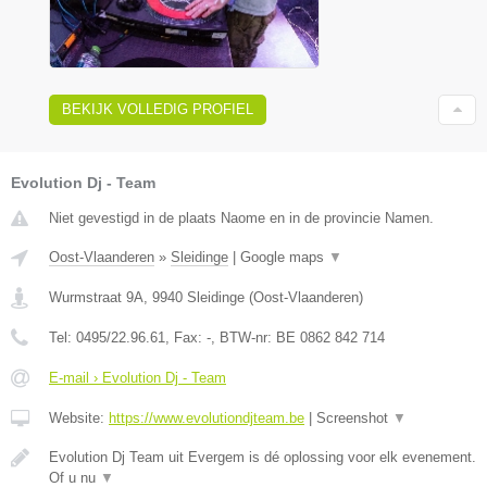
BEKIJK VOLLEDIG PROFIEL
Evolution Dj - Team
Niet gevestigd in de plaats Naome en in de provincie Namen.
Oost-Vlaanderen
»
Sleidinge
|
Google maps
▼
Wurmstraat 9A
,
9940
Sleidinge
(
Oost-Vlaanderen
)
Tel:
0495/22.96.61
, Fax:
-
, BTW-nr:
BE 0862 842 714
E-mail › Evolution Dj - Team
Website:
https://www.evolutiondjteam.be
|
Screenshot
▼
Evolution Dj Team uit Evergem is dé oplossing voor elk evenement.
Of u nu
▼