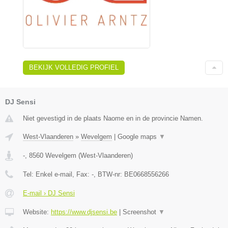
BEKIJK VOLLEDIG PROFIEL
DJ Sensi
Niet gevestigd in de plaats Naome en in de provincie Namen.
West-Vlaanderen
»
Wevelgem
|
Google maps
▼
-
,
8560
Wevelgem
(
West-Vlaanderen
)
Tel:
Enkel e-mail
, Fax:
-
, BTW-nr:
BE0668556266
E-mail › DJ Sensi
Website:
https://www.djsensi.be
|
Screenshot
▼