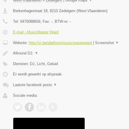
West-Vlaanderen
»
Zedelgem
|
Google maps
▼
Berkenhagestraat 18
,
8210
Zedelgem
(
West-Vlaanderen
)
Tel:
0470088659
, Fax:
-
, BTW-nr:
-
E-mail › MusicMaster Ward
Website:
http://vi.be/platform/musicmasterward
|
Screenshot
▼
Allround DJ:
▼
Diensten: DJ, Licht, Geluid
Er wordt gewerkt op afspraak.
Laatste facebook posts
▼
Sociale media: