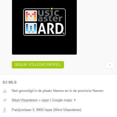
BEKIJK VOLLEDIG PROFIEL
DJ WLS
Niet gevestigd in de plaats Naome en in de provincie Namen.
West-Vlaanderen
»
Ieper
|
Google maps
▼
Patrijzenlaan 3
,
8900
Ieper
(
West-Vlaanderen
)