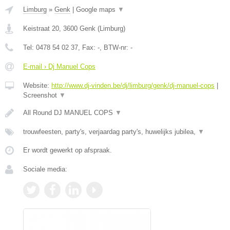
Limburg
»
Genk
|
Google maps
▼
Keistraat 20
,
3600
Genk
(
Limburg
)
Tel:
0478 54 02 37
, Fax:
-
, BTW-nr:
-
E-mail › Dj Manuel Cops
Website:
http://www.dj-vinden.be/dj/limburg/genk/dj-manuel-cops
|
Screenshot
▼
All Round DJ MANUEL COPS
▼
trouwfeesten, party's, verjaardag party's, huwelijks jubilea,
▼
Er wordt gewerkt op afspraak.
Sociale media: