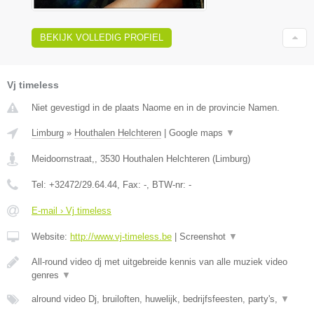
BEKIJK VOLLEDIG PROFIEL
Vj timeless
Niet gevestigd in de plaats Naome en in de provincie Namen.
Limburg
»
Houthalen Helchteren
|
Google maps
▼
Meidoornstraat,
,
3530
Houthalen Helchteren
(
Limburg
)
Tel:
+32472/29.64.44
, Fax:
-
, BTW-nr:
-
E-mail › Vj timeless
Website:
http://www.vj-timeless.be
|
Screenshot
▼
All-round video dj met uitgebreide kennis van alle muziek video
genres
▼
alround video Dj, bruiloften, huwelijk, bedrijfsfeesten, party's,
▼