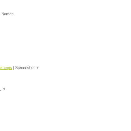
ie Namen.
el-cops
|
Screenshot
▼
a,
▼