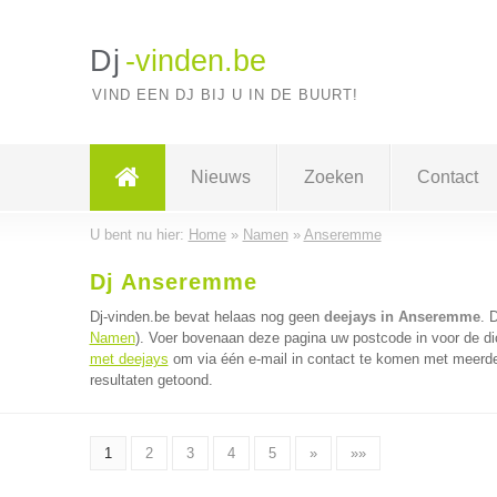
Dj
-vinden.be
VIND EEN DJ BIJ U IN DE BUURT!
Nieuws
Zoeken
Contact
U bent nu hier:
Home
»
Namen
»
Anseremme
Dj Anseremme
Dj-vinden.be bevat helaas nog geen
deejays in Anseremme
. 
Namen
). Voer bovenaan deze pagina uw postcode in voor de dic
met deejays
om via één e-mail in contact te komen met meerder
resultaten getoond.
1
2
3
4
5
»
»»