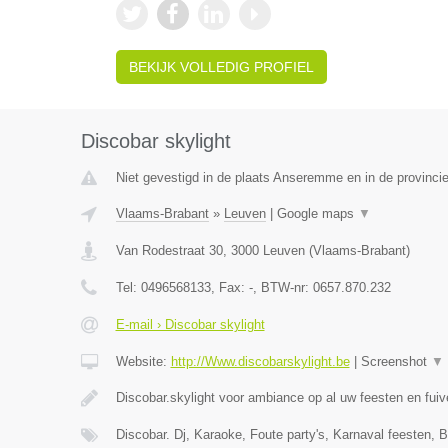
BEKIJK VOLLEDIG PROFIEL
Discobar skylight
Niet gevestigd in de plaats Anseremme en in de provinc
Vlaams-Brabant
»
Leuven
|
Google maps
▼
Van Rodestraat 30
,
3000
Leuven
(
Vlaams-Brabant
)
Tel:
0496568133
, Fax:
-
, BTW-nr:
0657.870.232
E-mail › Discobar skylight
Website:
http://Www.discobarskylight.be
|
Screenshot
▼
Discobar.skylight voor ambiance op al uw feesten en fui
Discobar. Dj, Karaoke, Foute party's, Karnaval feesten, B