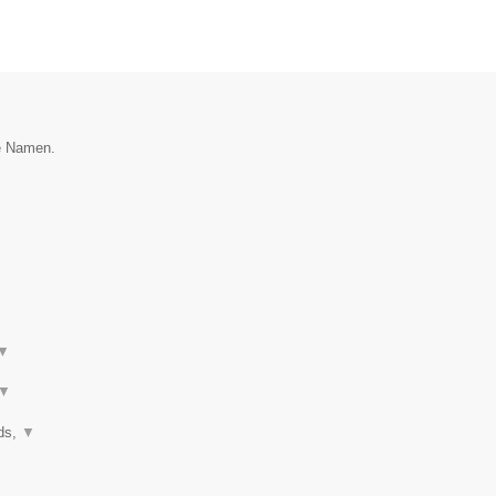
ie Namen.
▼
▼
nds,
▼