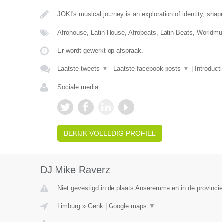
JOKI's musical journey is an exploration of identity, sha
Afrohouse, Latin House, Afrobeats, Latin Beats, Worldm
Er wordt gewerkt op afspraak.
Laatste tweets
▼
|
Laatste facebook posts
▼
|
Introduct
Sociale media:
BEKIJK VOLLEDIG PROFIEL
DJ Mike Raverz
Niet gevestigd in de plaats Anseremme en in de provinc
Limburg
»
Genk
|
Google maps
▼