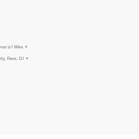
▼
rvoor is? Mike
▼
arty, Rave, DJ
▼