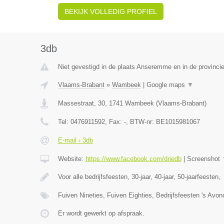
BEKIJK VOLLEDIG PROFIEL
3db
Niet gevestigd in de plaats Anseremme en in de provinc
Vlaams-Brabant
»
Wambeek
|
Google maps
▼
Massestraat, 30
,
1741
Wambeek
(
Vlaams-Brabant
)
Tel:
0476911592
, Fax:
-
, BTW-nr:
BE1015981067
E-mail › 3db
Website:
https://www.facebook.com/driedb
|
Screenshot
Voor alle bedrijfsfeesten, 30-jaar, 40-jaar, 50-jaarfeesten,
Fuiven Nineties, Fuiven Eighties, Bedrijfsfeesten 's Avo
Er wordt gewerkt op afspraak.