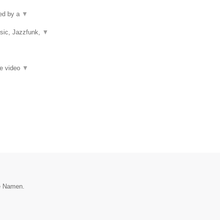
ped by a
▼
usic, Jazzfunk,
▼
ie video
▼
ie Namen.