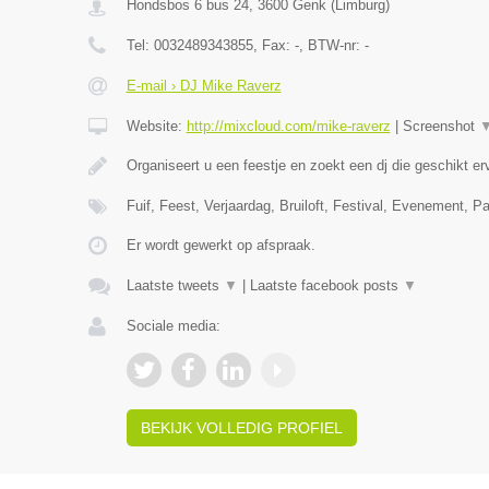
Hondsbos 6 bus 24
,
3600
Genk
(
Limburg
)
Tel:
0032489343855
, Fax:
-
, BTW-nr:
-
E-mail › DJ Mike Raverz
Website:
http://mixcloud.com/mike-raverz
|
Screenshot
Organiseert u een feestje en zoekt een dj die geschikt e
Fuif, Feest, Verjaardag, Bruiloft, Festival, Evenement, P
Er wordt gewerkt op afspraak.
Laatste tweets
▼
|
Laatste facebook posts
▼
Sociale media:
BEKIJK VOLLEDIG PROFIEL