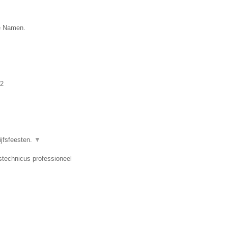
ie Namen.
2
ijfsfeesten.
▼
dstechnicus professioneel