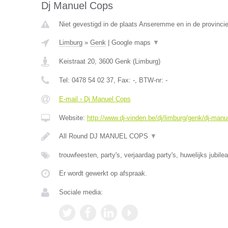
Dj Manuel Cops
Niet gevestigd in de plaats Anseremme en in de provinc
Limburg
»
Genk
|
Google maps
▼
Keistraat 20
,
3600
Genk
(
Limburg
)
Tel:
0478 54 02 37
, Fax:
-
, BTW-nr:
-
E-mail › Dj Manuel Cops
Website:
http://www.dj-vinden.be/dj/limburg/genk/dj-manu
All Round DJ MANUEL COPS
▼
trouwfeesten, party's, verjaardag party's, huwelijks jubile
Er wordt gewerkt op afspraak.
Sociale media: