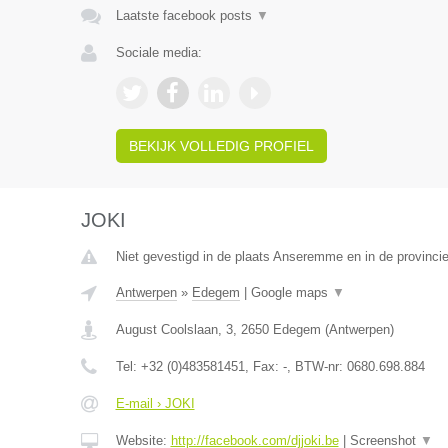
Laatste facebook posts
▼
Sociale media:
BEKIJK VOLLEDIG PROFIEL
JOKI
Niet gevestigd in de plaats Anseremme en in de provinc
Antwerpen
»
Edegem
|
Google maps
▼
August Coolslaan, 3
,
2650
Edegem
(
Antwerpen
)
Tel:
+32 (0)483581451
, Fax:
-
, BTW-nr:
0680.698.884
E-mail › JOKI
Website:
http://facebook.com/djjoki.be
|
Screenshot
▼