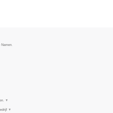
ie Namen.
ven.
▼
edrijf
▼