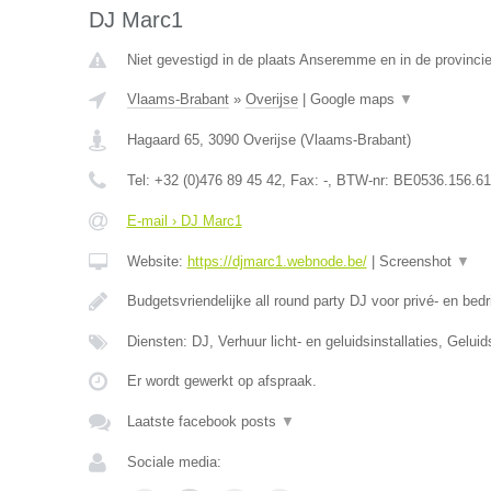
DJ Marc1
Niet gevestigd in de plaats Anseremme en in de provinc
Vlaams-Brabant
»
Overijse
|
Google maps
▼
Hagaard 65
,
3090
Overijse
(
Vlaams-Brabant
)
Tel:
+32 (0)476 89 45 42
, Fax:
-
, BTW-nr:
BE0536.156.61
E-mail › DJ Marc1
Website:
https://djmarc1.webnode.be/
|
Screenshot
▼
Budgetsvriendelijke all round party DJ voor privé- en bedr
Diensten: DJ, Verhuur licht- en geluidsinstallaties, Gelui
Er wordt gewerkt op afspraak.
Laatste facebook posts
▼
Sociale media: