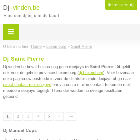
Ik ben een
dj
Dj
-vinden.be
Vind een dj bij u in de buurt!
U bent nu hier:
Home
»
Luxemburg
»
Saint Pierre
Dj Saint Pierre
Dj-vinden.be bevat helaas nog geen
deejays in Saint Pierre
. Dit geldt
ook voor de gehele provincie Luxemburg (
dj Luxemburg
). Voer bovenaan
deze pagina uw postcode in voor de dichtstbijzijnde deejays of ga naar
direct contact met deejays
om via één e-mail in contact te komen met
meerdere deejays tegelijk. Hieronder worden nu overige resultaten
getoond.
1
2
3
4
5
»
»»
Dj Manuel Cops