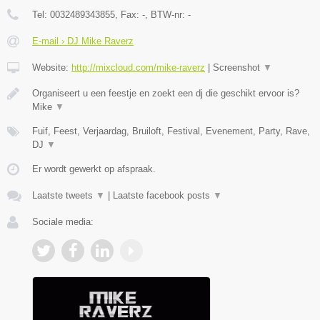
Tel:
0032489343855
, Fax:
-
, BTW-nr:
-
E-mail › DJ Mike Raverz
Website:
http://mixcloud.com/mike-raverz
|
Screenshot
▼
Organiseert u een feestje en zoekt een dj die geschikt ervoor is?
Mike
▼
Fuif, Feest, Verjaardag, Bruiloft, Festival, Evenement, Party, Rave,
DJ
▼
Er wordt gewerkt op afspraak.
Laatste tweets
▼
|
Laatste facebook posts
▼
Sociale media: