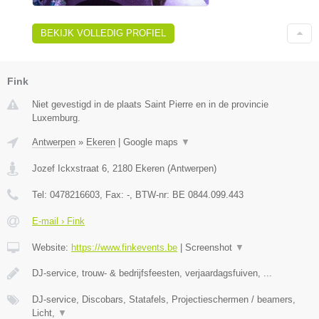
BEKIJK VOLLEDIG PROFIEL
Fink
Niet gevestigd in de plaats Saint Pierre en in de provincie
Luxemburg.
Antwerpen
»
Ekeren
|
Google maps
▼
Jozef Ickxstraat 6
,
2180
Ekeren
(
Antwerpen
)
Tel:
0478216603
, Fax:
-
, BTW-nr:
BE 0844.099.443
E-mail › Fink
Website:
https://www.finkevents.be
|
Screenshot
▼
DJ-service, trouw- & bedrijfsfeesten, verjaardagsfuiven, ...
DJ-service, Discobars, Statafels, Projectieschermen / beamers,
Licht,
▼