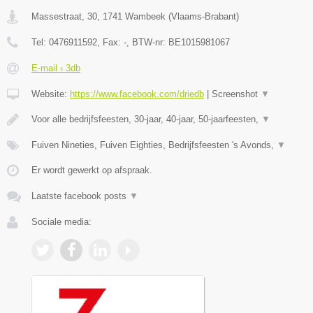
Massestraat, 30
,
1741
Wambeek
(
Vlaams-Brabant
)
Tel:
0476911592
, Fax:
-
, BTW-nr:
BE1015981067
E-mail › 3db
Website:
https://www.facebook.com/driedb
|
Screenshot
▼
Voor alle bedrijfsfeesten, 30-jaar, 40-jaar, 50-jaarfeesten,
▼
Fuiven Nineties, Fuiven Eighties, Bedrijfsfeesten 's Avonds,
▼
Er wordt gewerkt op afspraak.
Laatste facebook posts
▼
Sociale media: