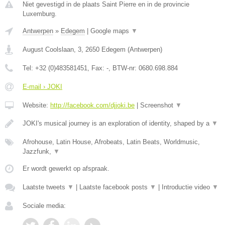
Niet gevestigd in de plaats Saint Pierre en in de provincie
Luxemburg.
Antwerpen
»
Edegem
|
Google maps
▼
August Coolslaan, 3
,
2650
Edegem
(
Antwerpen
)
Tel:
+32 (0)483581451
, Fax:
-
, BTW-nr:
0680.698.884
E-mail › JOKI
Website:
http://facebook.com/djjoki.be
|
Screenshot
▼
JOKI's musical journey is an exploration of identity, shaped by a
▼
Afrohouse, Latin House, Afrobeats, Latin Beats, Worldmusic,
Jazzfunk,
▼
Er wordt gewerkt op afspraak.
Laatste tweets
▼
|
Laatste facebook posts
▼
|
Introductie video
▼
Sociale media: