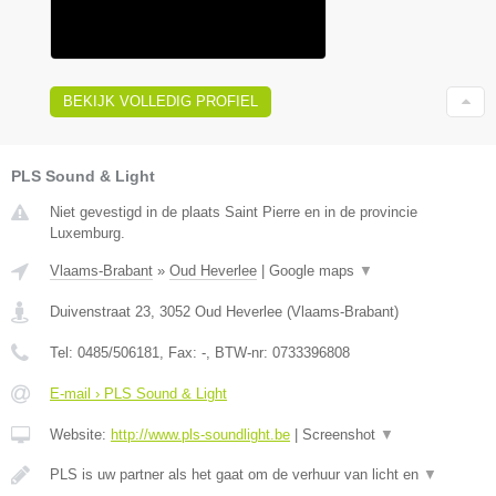
BEKIJK VOLLEDIG PROFIEL
PLS Sound & Light
Niet gevestigd in de plaats Saint Pierre en in de provincie
Luxemburg.
Vlaams-Brabant
»
Oud Heverlee
|
Google maps
▼
Duivenstraat 23
,
3052
Oud Heverlee
(
Vlaams-Brabant
)
Tel:
0485/506181
, Fax:
-
, BTW-nr:
0733396808
E-mail › PLS Sound & Light
Website:
http://www.pls-soundlight.be
|
Screenshot
▼
PLS is uw partner als het gaat om de verhuur van licht en
▼