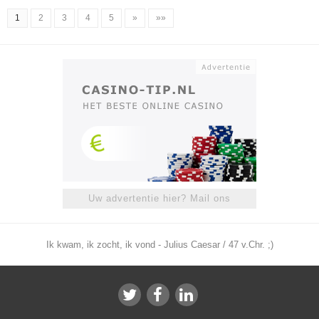
1
2
3
4
5
»
»»
Uw advertentie hier? Mail ons
Ik kwam, ik zocht, ik vond - Julius Caesar / 47 v.Chr. ;)