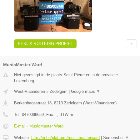
BEKIJK VOLLEDIG PROFIEL
MusicMaster Ward
Niet gevestigd in de plaats Saint Pierre en in de provincie
Luxemburg.
West-Vlaanderen
»
Zedelgem
|
Google maps
▼
Berkenhagestraat 18
,
8210
Zedelgem
(
West-Vlaanderen
)
Tel:
0470088659
, Fax:
-
, BTW-nr:
-
E-mail › MusicMaster Ward
Website:
http://vi.be/platform/musicmasterward
|
Screenshot
▼