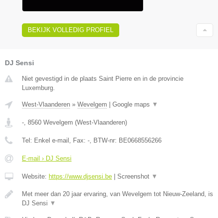
BEKIJK VOLLEDIG PROFIEL
DJ Sensi
Niet gevestigd in de plaats Saint Pierre en in de provincie
Luxemburg.
West-Vlaanderen
»
Wevelgem
|
Google maps
▼
-
,
8560
Wevelgem
(
West-Vlaanderen
)
Tel:
Enkel e-mail
, Fax:
-
, BTW-nr:
BE0668556266
E-mail › DJ Sensi
Website:
https://www.djsensi.be
|
Screenshot
▼
Met meer dan 20 jaar ervaring, van Wevelgem tot Nieuw-Zeeland, is
DJ Sensi
▼