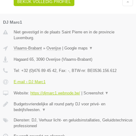
BEKIJK VOLLEDIG PROFIEL
DJ Marc1
Niet gevestigd in de plaats Saint Pierre en in de provincie
Luxemburg.
Vlaams-Brabant
»
Overijse
|
Google maps
▼
Hagaard 65
,
3090
Overijse
(
Vlaams-Brabant
)
Tel:
+32 (0)476 89 45 42
, Fax:
-
, BTW-nr:
BE0536.156.612
E-mail › DJ Marc1
Website:
https://djmarc1.webnode.be/
|
Screenshot
▼
Budgetsvriendelijke all round party DJ voor privé- en
bedrijfsfeesten.
▼
Diensten: DJ, Verhuur licht- en geluidsinstallaties, Geluidstechnicus
professioneel