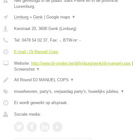
Niet gevestigd in de plaats Saint Pierre en in de provincie
Luxemburg.
Limburg
»
Genk
|
Google maps
▼
Keistraat 20
,
3600
Genk
(
Limburg
)
Tel:
0478 54 02 37
, Fax:
-
, BTW-nr:
-
E-mail › Dj Manuel Cops
Website:
http://www.dj-vinden.be/dj/limburg/genk/dj-manuel-cops
|
Screenshot
▼
All Round DJ MANUEL COPS
▼
trouwfeesten, party's, verjaardag party's, huwelijks jubilea,
▼
Er wordt gewerkt op afspraak.
Sociale media: