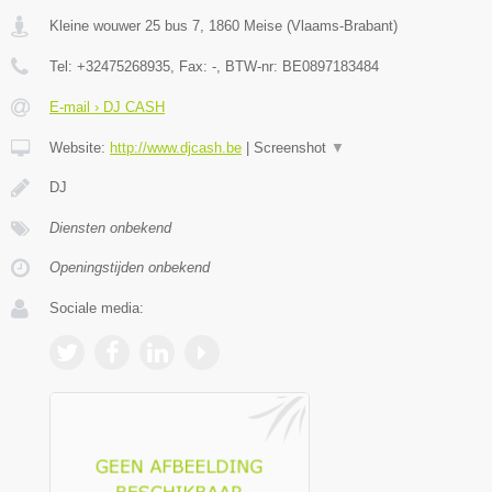
Kleine wouwer 25 bus 7
,
1860
Meise
(
Vlaams-Brabant
)
Tel:
+32475268935
, Fax:
-
, BTW-nr:
BE0897183484
E-mail › DJ CASH
Website:
http://www.djcash.be
|
Screenshot
▼
DJ
Diensten onbekend
Openingstijden onbekend
Sociale media: