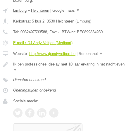
Luxemburg.
Limburg
»
Helchteren
|
Google maps
▼
Kerkstraat 5 bus 2
,
3530
Helchteren
(
Limburg
)
Tel:
0032497533588
, Fax:
-
, BTW-nr:
BE0899834950
E-mail › DJ Andy Veltjen (Mediaart)
Website:
http://www.djandyveltjen.be
|
Screenshot
▼
Ik ben professioneel deejay met 10 jaar ervaring in het nachtleven
▼
Diensten onbekend
Openingstijden onbekend
Sociale media: