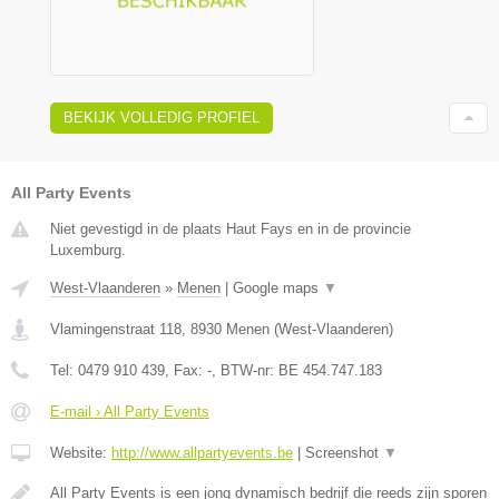
BEKIJK VOLLEDIG PROFIEL
All Party Events
Niet gevestigd in de plaats Haut Fays en in de provincie
Luxemburg.
West-Vlaanderen
»
Menen
|
Google maps
▼
Vlamingenstraat 118
,
8930
Menen
(
West-Vlaanderen
)
Tel:
0479 910 439
, Fax:
-
, BTW-nr:
BE 454.747.183
E-mail › All Party Events
Website:
http://www.allpartyevents.be
|
Screenshot
▼
All Party Events is een jong dynamisch bedrijf die reeds zijn sporen