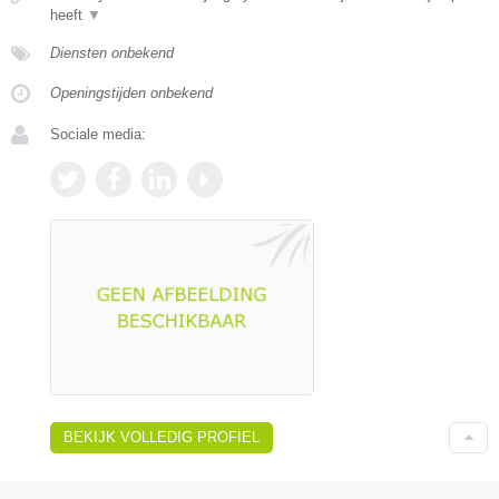
heeft
▼
Diensten onbekend
Openingstijden onbekend
Sociale media:
BEKIJK VOLLEDIG PROFIEL