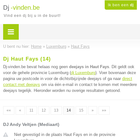
Ik ben een
dj
Dj
-vinden.be
Vind een dj bij u in de buurt!
U bent nu hier:
Home
»
Luxemburg
»
Haut Fays
Dj Haut Fays (14)
Dj-vinden.be bevat helaas nog geen
deejays in Haut Fays
. Dit geldt ook
voor de gehele provincie Luxemburg (
dj Luxemburg
). Voer bovenaan deze
pagina uw postcode in voor de dichtstbijzijnde deejays of ga naar
direct
contact met deejays
om via één e-mail in contact te komen met meerdere
deejays tegelijk. Hieronder worden nu overige resultaten getoond.
««
«
11
12
13
14
15
»
»»
DJ Andy Veltjen (Mediaart)
Niet gevestigd in de plaats Haut Fays en in de provincie