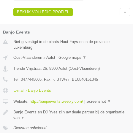
BEKIJK VOLLEDIG PROFIEL
Banjo Events
Niet gevestigd in de plaats Haut Fays en in de provincie
Luxemburg.
Oost-Vlaanderen
»
Aalst
|
Google maps
▼
Tiende Vrijstraat 26
,
9300
Aalst
(
Oost-Vlaanderen
)
Tel:
0477445005
, Fax:
-
, BTW-nr:
BE0840151345
E-mail › Banjo Events
Website:
http://banjoevents.weebly.com/
|
Screenshot
▼
Banjo Events en DJ Yves zijn uw deale partner bij de organisatie
van
▼
Diensten onbekend