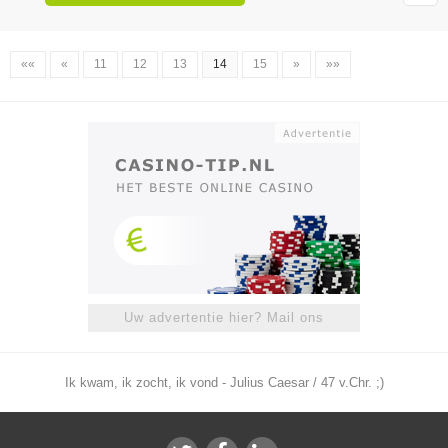
««
«
11
12
13
14
15
»
»»
Uw advertentie hier? Mail ons
Ik kwam, ik zocht, ik vond - Julius Caesar / 47 v.Chr. ;)