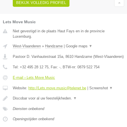
BEKIJK VOLLEDIG PROFIEL
Lets Move Music
Niet gevestigd in de plaats Haut Fays en in de provincie
Luxemburg.
West-Vlaanderen
»
Handzame
|
Google maps
▼
Pastoor D. Vanhautestraat 15a
,
8610
Handzame
(
West-Vlaanderen
)
Tel:
+32 495 28 12 75
, Fax:
-
, BTW-nr:
0879 522 754
E-mail › Lets Move Music
Website:
http://Lets.move.music@telenet.be
|
Screenshot
▼
Discobar voor al uw feestelijkheden.
▼
Diensten onbekend
Openingstijden onbekend