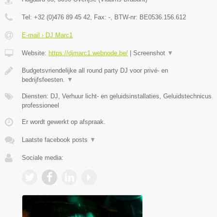
Tel:
+32 (0)476 89 45 42
, Fax:
-
, BTW-nr:
BE0536.156.612
E-mail › DJ Marc1
Website:
https://djmarc1.webnode.be/
|
Screenshot
▼
Budgetsvriendelijke all round party DJ voor privé- en
bedrijfsfeesten.
▼
Diensten: DJ, Verhuur licht- en geluidsinstallaties, Geluidstechnicus
professioneel
Er wordt gewerkt op afspraak.
Laatste facebook posts
▼
Sociale media: