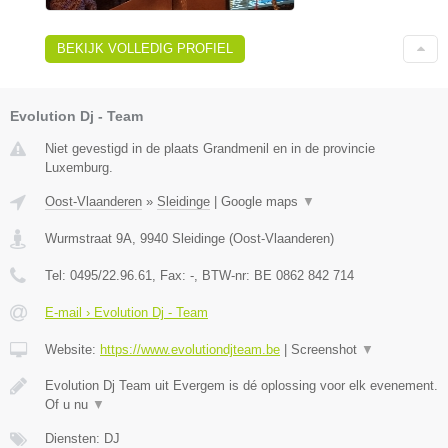
BEKIJK VOLLEDIG PROFIEL
Evolution Dj - Team
Niet gevestigd in de plaats Grandmenil en in de provincie
Luxemburg.
Oost-Vlaanderen
»
Sleidinge
|
Google maps
▼
Wurmstraat 9A
,
9940
Sleidinge
(
Oost-Vlaanderen
)
Tel:
0495/22.96.61
, Fax:
-
, BTW-nr:
BE 0862 842 714
E-mail › Evolution Dj - Team
Website:
https://www.evolutiondjteam.be
|
Screenshot
▼
Evolution Dj Team uit Evergem is dé oplossing voor elk evenement.
Of u nu
▼
Diensten: DJ