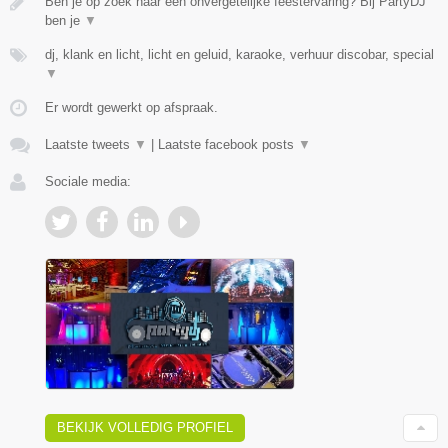
Ben je op zoek naar een onvergetelijke feestervaring? Bij PartyDJ
ben je
▼
dj, klank en licht, licht en geluid, karaoke, verhuur discobar, special
▼
Er wordt gewerkt op afspraak.
Laatste tweets
▼
|
Laatste facebook posts
▼
Sociale media:
BEKIJK VOLLEDIG PROFIEL