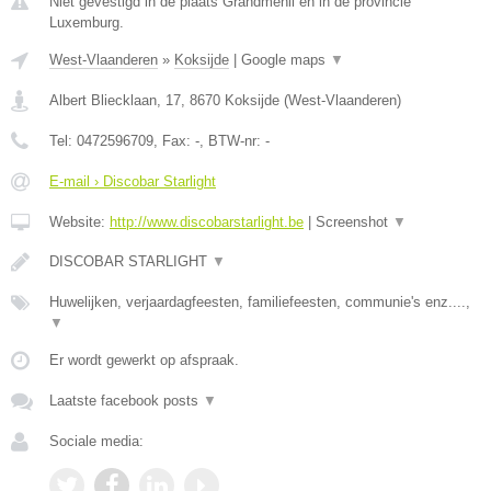
Niet gevestigd in de plaats Grandmenil en in de provincie
Luxemburg.
West-Vlaanderen
»
Koksijde
|
Google maps
▼
Albert Bliecklaan, 17
,
8670
Koksijde
(
West-Vlaanderen
)
Tel:
0472596709
, Fax:
-
, BTW-nr:
-
E-mail › Discobar Starlight
Website:
http://www.discobarstarlight.be
|
Screenshot
▼
DISCOBAR STARLIGHT
▼
Huwelijken, verjaardagfeesten, familiefeesten, communie's enz....,
▼
Er wordt gewerkt op afspraak.
Laatste facebook posts
▼
Sociale media: