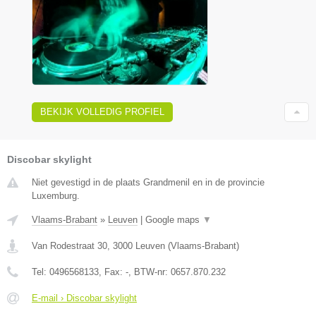
BEKIJK VOLLEDIG PROFIEL
Discobar skylight
Niet gevestigd in de plaats Grandmenil en in de provincie
Luxemburg.
Vlaams-Brabant
»
Leuven
|
Google maps
▼
Van Rodestraat 30
,
3000
Leuven
(
Vlaams-Brabant
)
Tel:
0496568133
, Fax:
-
, BTW-nr:
0657.870.232
E-mail › Discobar skylight