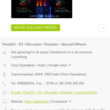
BEKIJK VOLLEDIG PROFIEL
PartyDJ : DJ • Discobar • Karaoke • Special Effects
Niet gevestigd in de plaats Grandmenil en in de provincie
Luxemburg.
Oost-Vlaanderen
»
Aalst
|
Google maps
▼
Capucienenlaan 104/9
,
9300
Aalst
(
Oost-Vlaanderen
)
Tel:
0486963031
, Fax:
-
, BTW-nr:
BE.0760.205.034
E-mail › PartyDJ : DJ • Discobar • Karaoke • Special Effects
Website:
https://partydj.be
|
Screenshot
▼