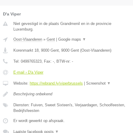
D'a Viper
Niet gevestigd in de plaats Grandmenil en in de provincie
Luxemburg.
Oost-Vlaanderen
»
Gent
|
Google maps
▼
Korenmarkt 18, 9000 Gent
,
9000
Gent
(
Oost-Vlaanderen
)
Tel:
0499765323
, Fax:
-
, BTW-nr:
-
E-mail › D'a Viper
Website:
https://rebrand.ly/viperbrussels
|
Screenshot
▼
Beschrijving onbekend
Diensten: Fuiven, Sweet Sixteen's, Verjaardagen, Schoolfeesten,
Bedrijfsfeesten
Er wordt gewerkt op afspraak.
Laatste facebook posts
▼