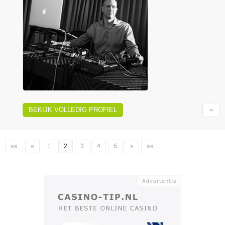
BEKIJK VOLLEDIG PROFIEL
««
«
1
2
3
4
5
»
»»