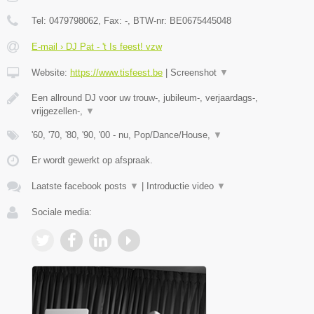
Tel:
0479798062
, Fax:
-
, BTW-nr:
BE0675445048
E-mail › DJ Pat - 't Is feest! vzw
Website:
https://www.tisfeest.be
|
Screenshot
▼
Een allround DJ voor uw trouw-, jubileum-, verjaardags-,
vrijgezellen-,
▼
'60, '70, '80, '90, '00 - nu, Pop/Dance/House,
▼
Er wordt gewerkt op afspraak.
Laatste facebook posts
▼
|
Introductie video
▼
Sociale media: