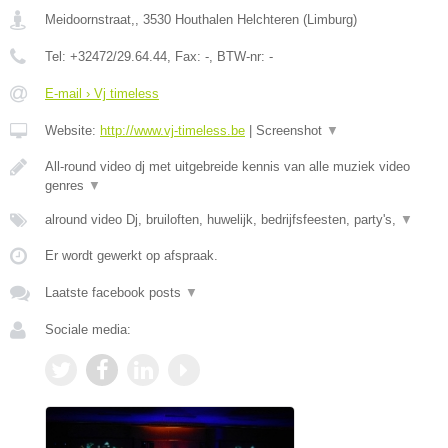
Meidoornstraat,
,
3530
Houthalen Helchteren
(
Limburg
)
Tel:
+32472/29.64.44
, Fax:
-
, BTW-nr:
-
E-mail › Vj timeless
Website:
http://www.vj-timeless.be
|
Screenshot
▼
All-round video dj met uitgebreide kennis van alle muziek video
genres
▼
alround video Dj, bruiloften, huwelijk, bedrijfsfeesten, party's,
▼
Er wordt gewerkt op afspraak.
Laatste facebook posts
▼
Sociale media: