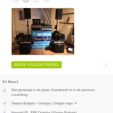
BEKIJK VOLLEDIG PROFIEL
DJ Marc1
Niet gevestigd in de plaats Grandmenil en in de provincie
Luxemburg.
Vlaams-Brabant
»
Overijse
|
Google maps
▼
Hagaard 65
,
3090
Overijse
(
Vlaams-Brabant
)