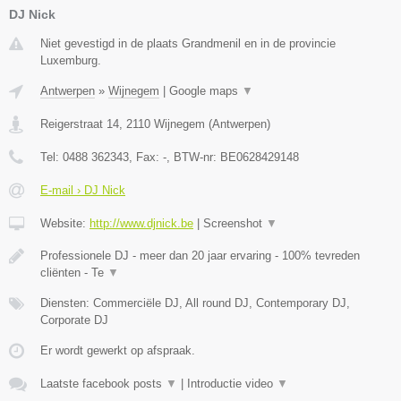
DJ Nick
Niet gevestigd in de plaats Grandmenil en in de provincie
Luxemburg.
Antwerpen
»
Wijnegem
|
Google maps
▼
Reigerstraat 14
,
2110
Wijnegem
(
Antwerpen
)
Tel:
0488 362343
, Fax:
-
, BTW-nr:
BE0628429148
E-mail › DJ Nick
Website:
http://www.djnick.be
|
Screenshot
▼
Professionele DJ - meer dan 20 jaar ervaring - 100% tevreden
cliënten - Te
▼
Diensten: Commerciële DJ, All round DJ, Contemporary DJ,
Corporate DJ
Er wordt gewerkt op afspraak.
Laatste facebook posts
▼
|
Introductie video
▼