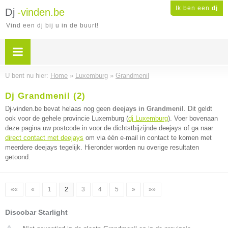
Ik ben een
dj
Dj
-vinden.be
Vind een dj bij u in de buurt!
U bent nu hier:
Home
»
Luxemburg
»
Grandmenil
Dj Grandmenil (2)
Dj-vinden.be bevat helaas nog geen
deejays in Grandmenil
. Dit geldt
ook voor de gehele provincie Luxemburg (
dj Luxemburg
). Voer bovenaan
deze pagina uw postcode in voor de dichtstbijzijnde deejays of ga naar
direct contact met deejays
om via één e-mail in contact te komen met
meerdere deejays tegelijk. Hieronder worden nu overige resultaten
getoond.
««
«
1
2
3
4
5
»
»»
Discobar Starlight