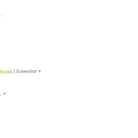
.
el-cops
|
Screenshot
▼
a,
▼