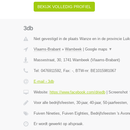
BEKIJK VOLLEDIG PROFIEL
3db
Niet gevestigd in de plaats Wanze en in de provincie Luik
Vlaams-Brabant
»
Wambeek
|
Google maps
▼
Massestraat, 30
,
1741
Wambeek
(
Vlaams-Brabant
)
Tel:
0476911592
, Fax:
-
, BTW-nr:
BE1015981067
E-mail › 3db
Website:
https://www.facebook.com/driedb
|
Screenshot
Voor alle bedrijfsfeesten, 30-jaar, 40-jaar, 50-jaarfeesten,
Fuiven Nineties, Fuiven Eighties, Bedrijfsfeesten 's Avo
Er wordt gewerkt op afspraak.