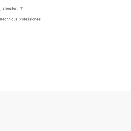
ijfsfeesten.
▼
dstechnicus professioneel
.