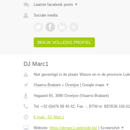
Laatste facebook posts
▼
Sociale media:
BEKIJK VOLLEDIG PROFIEL
DJ Marc1
Niet gevestigd in de plaats Wanze en in de provincie Luik
Vlaams-Brabant
»
Overijse
|
Google maps
▼
Hagaard 65
,
3090
Overijse
(
Vlaams-Brabant
)
Tel:
+32 (0)476 89 45 42
, Fax:
-
, BTW-nr:
BE0536.156.61
E-mail › DJ Marc1
Website:
https://djmarc1.webnode.be/
|
Screenshot
▼