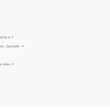
ped by a
▼
usic, Jazzfunk,
▼
ie video
▼