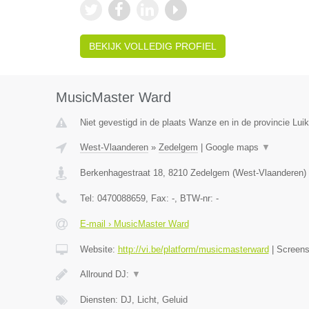
BEKIJK VOLLEDIG PROFIEL
MusicMaster Ward
Niet gevestigd in de plaats Wanze en in de provincie Luik
West-Vlaanderen
»
Zedelgem
|
Google maps
▼
Berkenhagestraat 18
,
8210
Zedelgem
(
West-Vlaanderen
)
Tel:
0470088659
, Fax:
-
, BTW-nr:
-
E-mail › MusicMaster Ward
Website:
http://vi.be/platform/musicmasterward
|
Screen
Allround DJ:
▼
Diensten: DJ, Licht, Geluid