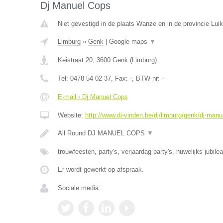
Dj Manuel Cops
Niet gevestigd in de plaats Wanze en in de provincie Luik
Limburg
»
Genk
|
Google maps
▼
Keistraat 20
,
3600
Genk
(
Limburg
)
Tel:
0478 54 02 37
, Fax:
-
, BTW-nr:
-
E-mail › Dj Manuel Cops
Website:
http://www.dj-vinden.be/dj/limburg/genk/dj-manu
All Round DJ MANUEL COPS
▼
trouwfeesten, party's, verjaardag party's, huwelijks jubile
Er wordt gewerkt op afspraak.
Sociale media: