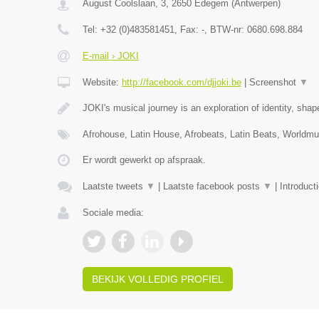
August Coolslaan, 3
,
2650
Edegem
(
Antwerpen
)
Tel:
+32 (0)483581451
, Fax:
-
, BTW-nr:
0680.698.884
E-mail › JOKI
Website:
http://facebook.com/djjoki.be
|
Screenshot
▼
JOKI's musical journey is an exploration of identity, sha
Afrohouse, Latin House, Afrobeats, Latin Beats, Worldm
Er wordt gewerkt op afspraak.
Laatste tweets
▼
|
Laatste facebook posts
▼
|
Introduct
Sociale media:
BEKIJK VOLLEDIG PROFIEL