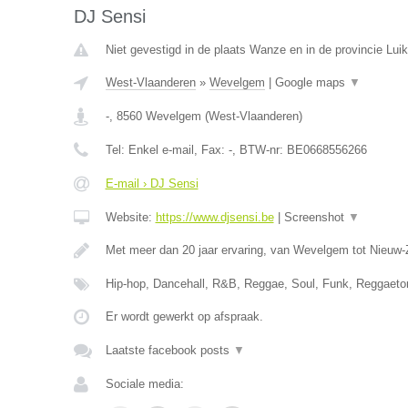
DJ Sensi
Niet gevestigd in de plaats Wanze en in de provincie Luik
West-Vlaanderen
»
Wevelgem
|
Google maps
▼
-
,
8560
Wevelgem
(
West-Vlaanderen
)
Tel:
Enkel e-mail
, Fax:
-
, BTW-nr:
BE0668556266
E-mail › DJ Sensi
Website:
https://www.djsensi.be
|
Screenshot
▼
Met meer dan 20 jaar ervaring, van Wevelgem tot Nieuw-
Hip-hop, Dancehall, R&B, Reggae, Soul, Funk, Reggaet
Er wordt gewerkt op afspraak.
Laatste facebook posts
▼
Sociale media: