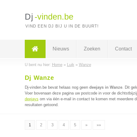
Dj
-vinden.be
VIND EEN DJ BIJ U IN DE BUURT!
Nieuws
Zoeken
Contact
U bent nu hier:
Home
»
Luik
»
Wanze
Dj Wanze
Dj-vinden.be bevat helaas nog geen
deejays in Wanze
. Dit ge
Voer bovenaan deze pagina uw postcode in voor de dichtstbijzi
deejays
om via één e-mail in contact te komen met meerdere de
resultaten getoond.
1
2
3
4
5
»
»»