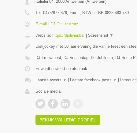
Italiëlei 84
,
2000
Antwerpen
(
Antwerpen
)
Tel:
0475/877.876
, Fax:
-
, BTW-nr:
BE 0828.483.730
E-mail › DJ Olivier Arntz
Website:
https://djolivier.be/
|
Screenshot
▼
Diskjockey met 30 jaar ervaring die van je feest een sfee
DJ Trouwfeest, DJ Verjaardag, DJ Jubileum, DJ Home Pa
Er wordt gewerkt op afspraak.
Laatste tweets
▼
|
Laatste facebook posts
▼
|
Introduct
Sociale media:
BEKIJK VOLLEDIG PROFIEL