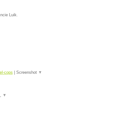
incie Luik.
el-cops
|
Screenshot
▼
a,
▼