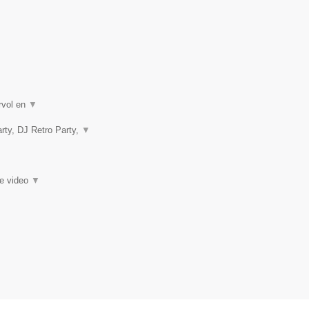
rvol en
▼
rty, DJ Retro Party,
▼
ie video
▼