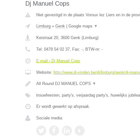
Dj Manuel Cops
Niet gevestigd in de plaats Voroux lez Liers en in de prov
Limburg
»
Genk
|
Google maps
▼
Keistraat 20
,
3600
Genk
(
Limburg
)
Tel:
0478 54 02 37
, Fax:
-
, BTW-nr:
-
E-mail › Dj Manuel Cops
Website:
http://www.dj-vinden.be/dj/limburg/genk/dj-manu
All Round DJ MANUEL COPS
▼
trouwfeesten, party's, verjaardag party's, huwelijks jubile
Er wordt gewerkt op afspraak.
Sociale media: