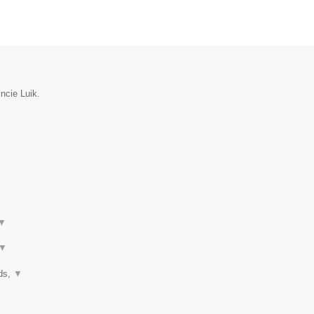
incie Luik.
▼
▼
nds,
▼