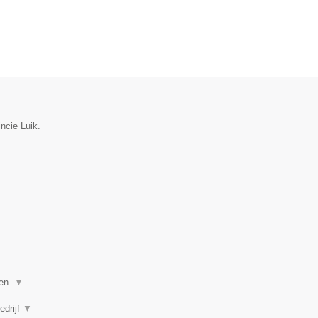
incie Luik.
ven.
▼
edrijf
▼