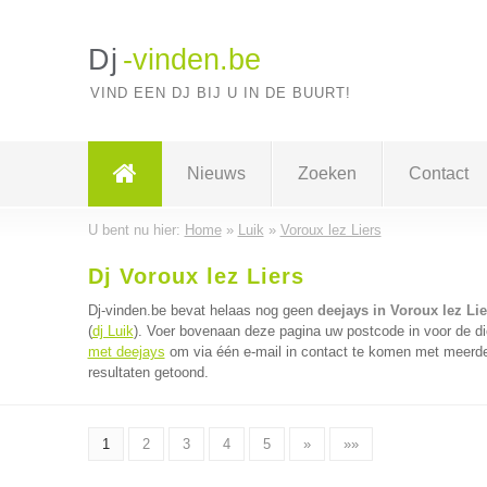
Dj
-vinden.be
VIND EEN DJ BIJ U IN DE BUURT!
Nieuws
Zoeken
Contact
U bent nu hier:
Home
»
Luik
»
Voroux lez Liers
Dj Voroux lez Liers
Dj-vinden.be bevat helaas nog geen
deejays in Voroux lez Lie
(
dj Luik
). Voer bovenaan deze pagina uw postcode in voor de di
met deejays
om via één e-mail in contact te komen met meerder
resultaten getoond.
1
2
3
4
5
»
»»