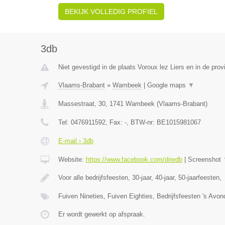
BEKIJK VOLLEDIG PROFIEL
3db
Niet gevestigd in de plaats Voroux lez Liers en in de prov
Vlaams-Brabant
»
Wambeek
|
Google maps
▼
Massestraat, 30
,
1741
Wambeek
(
Vlaams-Brabant
)
Tel:
0476911592
, Fax:
-
, BTW-nr:
BE1015981067
E-mail › 3db
Website:
https://www.facebook.com/driedb
|
Screenshot
Voor alle bedrijfsfeesten, 30-jaar, 40-jaar, 50-jaarfeesten,
Fuiven Nineties, Fuiven Eighties, Bedrijfsfeesten 's Avo
Er wordt gewerkt op afspraak.