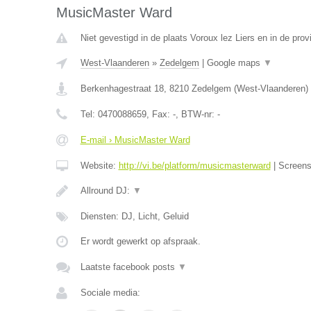
MusicMaster Ward
Niet gevestigd in de plaats Voroux lez Liers en in de prov
West-Vlaanderen
»
Zedelgem
|
Google maps
▼
Berkenhagestraat 18
,
8210
Zedelgem
(
West-Vlaanderen
)
Tel:
0470088659
, Fax:
-
, BTW-nr:
-
E-mail › MusicMaster Ward
Website:
http://vi.be/platform/musicmasterward
|
Screen
Allround DJ:
▼
Diensten: DJ, Licht, Geluid
Er wordt gewerkt op afspraak.
Laatste facebook posts
▼
Sociale media: