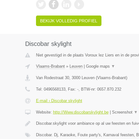
BEKIJK VOLLEDIG PROFIEL
Discobar skylight
Niet gevestigd in de plaats Voroux lez Liers en in de prov
Vlaams-Brabant
»
Leuven
|
Google maps
▼
Van Rodestraat 30
,
3000
Leuven
(
Vlaams-Brabant
)
Tel:
0496568133
, Fax:
-
, BTW-nr:
0657.870.232
E-mail › Discobar skylight
Website:
http://Www.discobarskylight.be
|
Screenshot
▼
Discobar.skylight voor ambiance op al uw feesten en fui
Discobar. Dj, Karaoke, Foute party's, Karnaval feesten, B