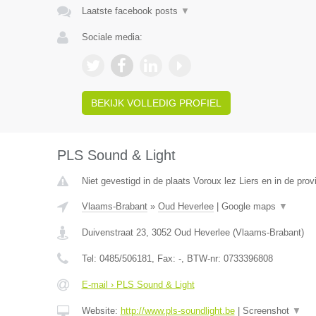
Laatste facebook posts
▼
Sociale media:
BEKIJK VOLLEDIG PROFIEL
PLS Sound & Light
Niet gevestigd in de plaats Voroux lez Liers en in de prov
Vlaams-Brabant
»
Oud Heverlee
|
Google maps
▼
Duivenstraat 23
,
3052
Oud Heverlee
(
Vlaams-Brabant
)
Tel:
0485/506181
, Fax:
-
, BTW-nr:
0733396808
E-mail › PLS Sound & Light
Website:
http://www.pls-soundlight.be
|
Screenshot
▼