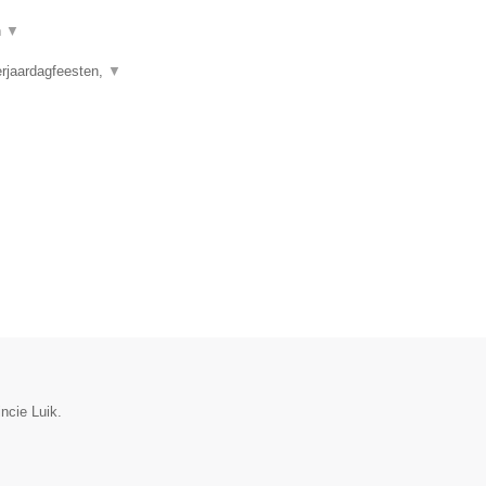
n
▼
erjaardagfeesten,
▼
incie Luik.