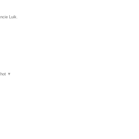
incie Luik.
shot
▼