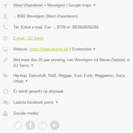
West-Vlaanderen
»
Wevelgem
|
Google maps
▼
-
,
8560
Wevelgem
(
West-Vlaanderen
)
Tel:
Enkel e-mail
, Fax:
-
, BTW-nr:
BE0668556266
E-mail › DJ Sensi
Website:
https://www.djsensi.be
|
Screenshot
▼
Met meer dan 20 jaar ervaring, van Wevelgem tot Nieuw-Zeeland, is
DJ Sensi
▼
Hip-hop, Dancehall, R&B, Reggae, Soul, Funk, Reggaeton, Soca,
Urban
▼
Er wordt gewerkt op afspraak.
Laatste facebook posts
▼
Sociale media: