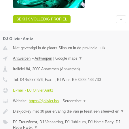
BEKIJK VOLLEDIG PROFIEL
DJ Olivier Arntz
Niet gevestigd in de plaats Slins en in de provincie Luik.
Antwerpen
»
Antwerpen
|
Google maps
▼
Italiëlei 84
,
2000
Antwerpen
(
Antwerpen
)
Tel:
0475/877.876
, Fax:
-
, BTW-nr:
BE 0828.483.730
E-mail › DJ Olivier Arntz
Website:
https://djolivier.be/
|
Screenshot
▼
Diskjockey met 30 jaar ervaring die van je feest een sfeervol en
▼
DJ Trouwfeest, DJ Verjaardag, DJ Jubileum, DJ Home Party, DJ
Retro Party,
▼