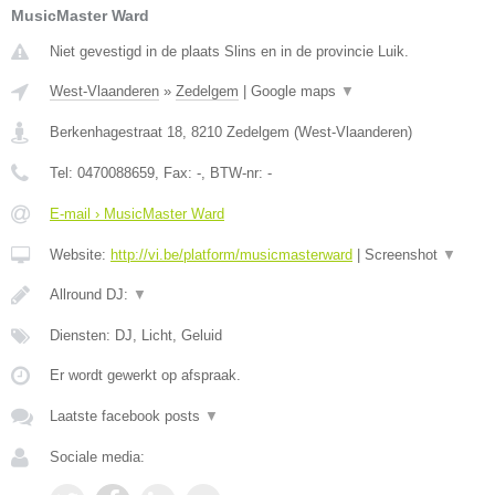
MusicMaster Ward
Niet gevestigd in de plaats Slins en in de provincie Luik.
West-Vlaanderen
»
Zedelgem
|
Google maps
▼
Berkenhagestraat 18
,
8210
Zedelgem
(
West-Vlaanderen
)
Tel:
0470088659
, Fax:
-
, BTW-nr:
-
E-mail › MusicMaster Ward
Website:
http://vi.be/platform/musicmasterward
|
Screenshot
▼
Allround DJ:
▼
Diensten: DJ, Licht, Geluid
Er wordt gewerkt op afspraak.
Laatste facebook posts
▼
Sociale media: