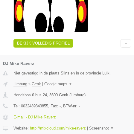
BEKIJK VOLLEDIG PROFIEL
DJ Mike Raverz
Niet gevestigd in de plaats Slins en in de provincie Luik.
Limburg
»
Genk
|
Google maps
▼
Hondsbos 6 bus 24
,
3600
Genk
(
Limburg
)
Tel:
0032489343855
, Fax:
-
, BTW-nr:
-
E-mail › DJ Mike Raverz
Website:
http://mixcloud.com/mike-raverz
|
Screenshot
▼