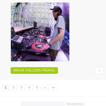
BEKIJK VOLLEDIG PROFIEL
1
2
3
4
5
»
»»