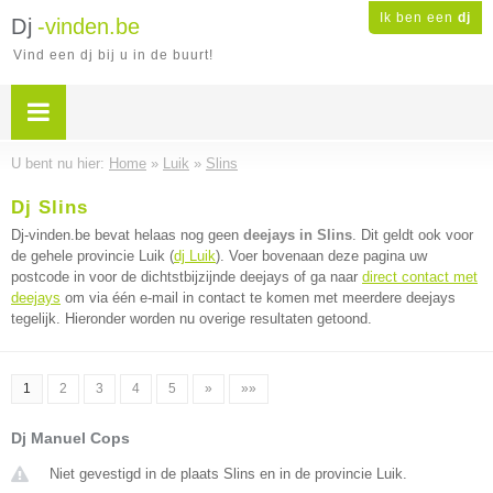
Ik ben een
dj
Dj
-vinden.be
Vind een dj bij u in de buurt!
U bent nu hier:
Home
»
Luik
»
Slins
Dj Slins
Dj-vinden.be bevat helaas nog geen
deejays in Slins
. Dit geldt ook voor
de gehele provincie Luik (
dj Luik
). Voer bovenaan deze pagina uw
postcode in voor de dichtstbijzijnde deejays of ga naar
direct contact met
deejays
om via één e-mail in contact te komen met meerdere deejays
tegelijk. Hieronder worden nu overige resultaten getoond.
1
2
3
4
5
»
»»
Dj Manuel Cops
Niet gevestigd in de plaats Slins en in de provincie Luik.