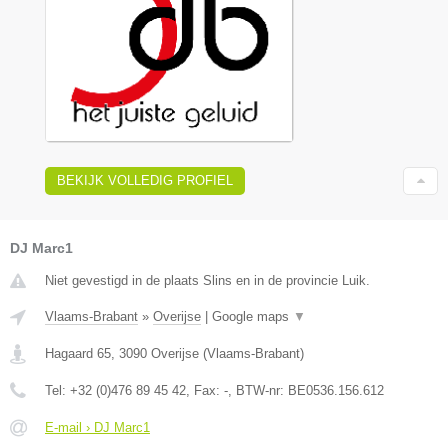
BEKIJK VOLLEDIG PROFIEL
DJ Marc1
Niet gevestigd in de plaats Slins en in de provincie Luik.
Vlaams-Brabant
»
Overijse
|
Google maps
▼
Hagaard 65
,
3090
Overijse
(
Vlaams-Brabant
)
Tel:
+32 (0)476 89 45 42
, Fax:
-
, BTW-nr:
BE0536.156.612
E-mail › DJ Marc1