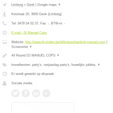
Limburg
»
Genk
|
Google maps
▼
Keistraat 20
,
3600
Genk
(
Limburg
)
Tel:
0478 54 02 37
, Fax:
-
, BTW-nr:
-
E-mail › Dj Manuel Cops
Website:
http://www.dj-vinden.be/dj/limburg/genk/dj-manuel-cops
|
Screenshot
▼
All Round DJ MANUEL COPS
▼
trouwfeesten, party's, verjaardag party's, huwelijks jubilea,
▼
Er wordt gewerkt op afspraak.
Sociale media: