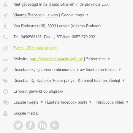
Niet gevestigd in de plaats Slins en in de provincie Luik.
Vlaams-Brabant
»
Leuven
|
Google maps
▼
Van Rodestraat 30
,
3000
Leuven
(
Vlaams-Brabant
)
Tel:
0496568133
, Fax:
-
, BTW-nr:
0657.870.232
E-mail › Discobar skylight
Website:
http://Www.discobarskylight.be
|
Screenshot
▼
Discobar.skylight voor ambiance op al uw feesten en fuiven.
▼
Discobar. Dj, Karaoke, Foute party's, Karnaval feesten, Bedrijf
▼
Er wordt gewerkt op afspraak.
Laatste tweets
▼
|
Laatste facebook posts
▼
|
Introductie video
▼
Sociale media: