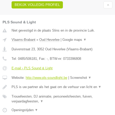
BEKIJK VOLLEDIG PROFIEL
PLS Sound & Light
Niet gevestigd in de plaats Slins en in de provincie Luik.
Vlaams-Brabant
»
Oud Heverlee
|
Google maps
▼
Duivenstraat 23
,
3052
Oud Heverlee
(
Vlaams-Brabant
)
Tel:
0485/506181
, Fax:
-
, BTW-nr:
0733396808
E-mail › PLS Sound & Light
Website:
http://www.pls-soundlight.be
|
Screenshot
▼
PLS is uw partner als het gaat om de verhuur van licht en
▼
Trouwfeesten, DJ animatie, personeelsfeesten, fuiven,
verjaardagfeesten,
▼
Openingstijden
▼