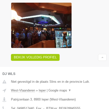
BEKIJK VOLLEDIG PROFIEL
DJ WLS
Niet gevestigd in de plaats Slins en in de provincie Luik.
West-Vlaanderen
»
Ieper
|
Google maps
▼
Patrijzenlaan 3
,
8900
Ieper
(
West-Vlaanderen
)
Tel:
0498517440
, Fax:
-
, BTW-nr:
BE0628845555