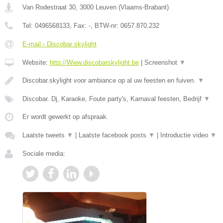
Van Rodestraat 30
,
3000
Leuven
(
Vlaams-Brabant
)
Tel:
0496568133
, Fax:
-
, BTW-nr:
0657.870.232
E-mail › Discobar skylight
Website:
http://Www.discobarskylight.be
|
Screenshot
▼
Discobar.skylight voor ambiance op al uw feesten en fuiven.
▼
Discobar. Dj, Karaoke, Foute party's, Karnaval feesten, Bedrijf
▼
Er wordt gewerkt op afspraak.
Laatste tweets
▼
|
Laatste facebook posts
▼
|
Introductie video
▼
Sociale media: