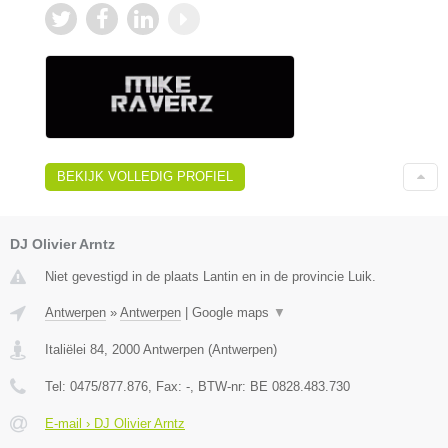
BEKIJK VOLLEDIG PROFIEL
DJ Olivier Arntz
Niet gevestigd in de plaats Lantin en in de provincie Luik.
Antwerpen
»
Antwerpen
|
Google maps
▼
Italiëlei 84
,
2000
Antwerpen
(
Antwerpen
)
Tel:
0475/877.876
, Fax:
-
, BTW-nr:
BE 0828.483.730
E-mail › DJ Olivier Arntz