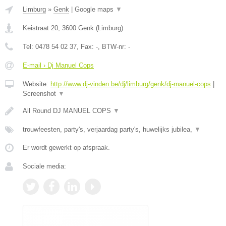
Limburg
»
Genk
|
Google maps
▼
Keistraat 20
,
3600
Genk
(
Limburg
)
Tel:
0478 54 02 37
, Fax:
-
, BTW-nr:
-
E-mail › Dj Manuel Cops
Website:
http://www.dj-vinden.be/dj/limburg/genk/dj-manuel-cops
|
Screenshot
▼
All Round DJ MANUEL COPS
▼
trouwfeesten, party's, verjaardag party's, huwelijks jubilea,
▼
Er wordt gewerkt op afspraak.
Sociale media: