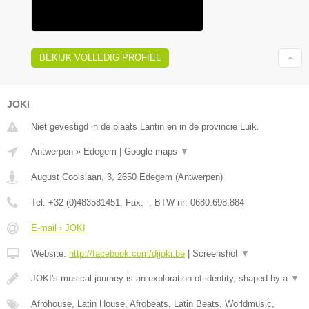
BEKIJK VOLLEDIG PROFIEL
JOKI
Niet gevestigd in de plaats Lantin en in de provincie Luik.
Antwerpen
»
Edegem
|
Google maps
▼
August Coolslaan, 3
,
2650
Edegem
(
Antwerpen
)
Tel:
+32 (0)483581451
, Fax:
-
, BTW-nr:
0680.698.884
E-mail › JOKI
Website:
http://facebook.com/djjoki.be
|
Screenshot
▼
JOKI's musical journey is an exploration of identity, shaped by a
▼
Afrohouse, Latin House, Afrobeats, Latin Beats, Worldmusic,