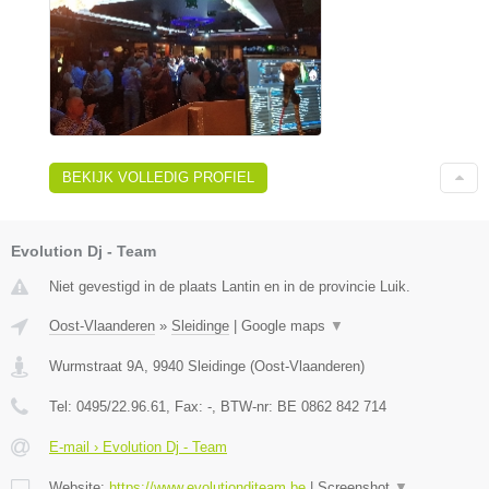
BEKIJK VOLLEDIG PROFIEL
Evolution Dj - Team
Niet gevestigd in de plaats Lantin en in de provincie Luik.
Oost-Vlaanderen
»
Sleidinge
|
Google maps
▼
Wurmstraat 9A
,
9940
Sleidinge
(
Oost-Vlaanderen
)
Tel:
0495/22.96.61
, Fax:
-
, BTW-nr:
BE 0862 842 714
E-mail › Evolution Dj - Team
Website:
https://www.evolutiondjteam.be
|
Screenshot
▼