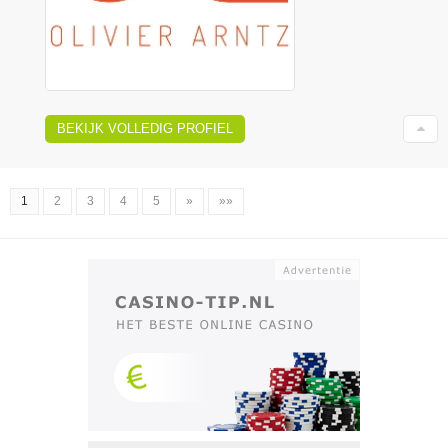
BEKIJK VOLLEDIG PROFIEL
1
2
3
4
5
»
»»