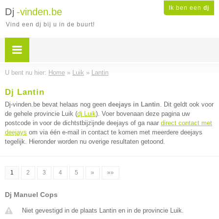
Ik ben een
dj
Dj
-vinden.be
Vind een dj bij u in de buurt!
U bent nu hier:
Home
»
Luik
»
Lantin
Dj Lantin
Dj-vinden.be bevat helaas nog geen
deejays in Lantin
. Dit geldt ook voor
de gehele provincie Luik (
dj Luik
). Voer bovenaan deze pagina uw
postcode in voor de dichtstbijzijnde deejays of ga naar
direct contact met
deejays
om via één e-mail in contact te komen met meerdere deejays
tegelijk. Hieronder worden nu overige resultaten getoond.
1
2
3
4
5
»
»»
Dj Manuel Cops
Niet gevestigd in de plaats Lantin en in de provincie Luik.