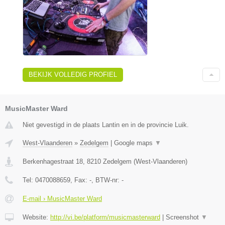
BEKIJK VOLLEDIG PROFIEL
MusicMaster Ward
Niet gevestigd in de plaats Lantin en in de provincie Luik.
West-Vlaanderen
»
Zedelgem
|
Google maps
▼
Berkenhagestraat 18
,
8210
Zedelgem
(
West-Vlaanderen
)
Tel:
0470088659
, Fax:
-
, BTW-nr:
-
E-mail › MusicMaster Ward
Website:
http://vi.be/platform/musicmasterward
|
Screenshot
▼