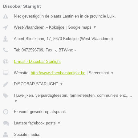
Discobar Starlight
Niet gevestigd in de plaats Lantin en in de provincie Luik.
West-Vlaanderen
»
Koksijde
|
Google maps
▼
Albert Bliecklaan, 17
,
8670
Koksijde
(
West-Vlaanderen
)
Tel:
0472596709
, Fax:
-
, BTW-nr:
-
E-mail › Discobar Starlight
Website:
http://www.discobarstarlight.be
|
Screenshot
▼
DISCOBAR STARLIGHT
▼
Huwelijken, verjaardagfeesten, familiefeesten, communie's enz....,
▼
Er wordt gewerkt op afspraak.
Laatste facebook posts
▼
Sociale media: