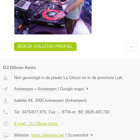
BEKIJK VOLLEDIG PROFIEL
DJ Olivier Arntz
Niet gevestigd in de plaats La Gleize en in de provincie Luik.
Antwerpen
»
Antwerpen
|
Google maps
▼
Italiëlei 84
,
2000
Antwerpen
(
Antwerpen
)
Tel:
0475/877.876
, Fax:
-
, BTW-nr:
BE 0828.483.730
E-mail › DJ Olivier Arntz
Website:
https://djolivier.be/
|
Screenshot
▼