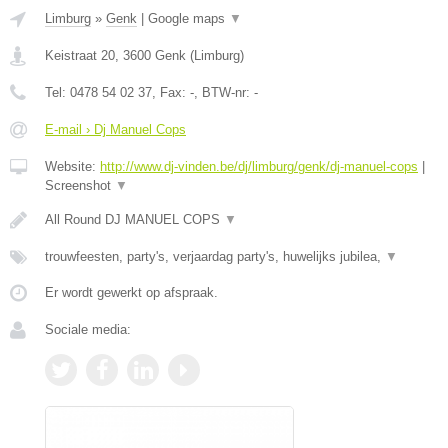
Limburg
»
Genk
|
Google maps
▼
Keistraat 20
,
3600
Genk
(
Limburg
)
Tel:
0478 54 02 37
, Fax:
-
, BTW-nr:
-
E-mail › Dj Manuel Cops
Website:
http://www.dj-vinden.be/dj/limburg/genk/dj-manuel-cops
|
Screenshot
▼
All Round DJ MANUEL COPS
▼
trouwfeesten, party's, verjaardag party's, huwelijks jubilea,
▼
Er wordt gewerkt op afspraak.
Sociale media: