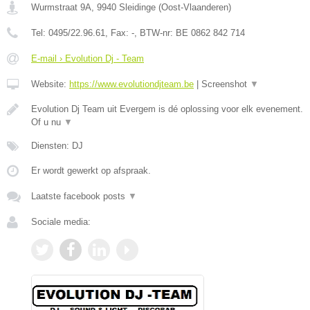
Wurmstraat 9A
,
9940
Sleidinge
(
Oost-Vlaanderen
)
Tel:
0495/22.96.61
, Fax:
-
, BTW-nr:
BE 0862 842 714
E-mail › Evolution Dj - Team
Website:
https://www.evolutiondjteam.be
|
Screenshot
▼
Evolution Dj Team uit Evergem is dé oplossing voor elk evenement.
Of u nu
▼
Diensten: DJ
Er wordt gewerkt op afspraak.
Laatste facebook posts
▼
Sociale media: