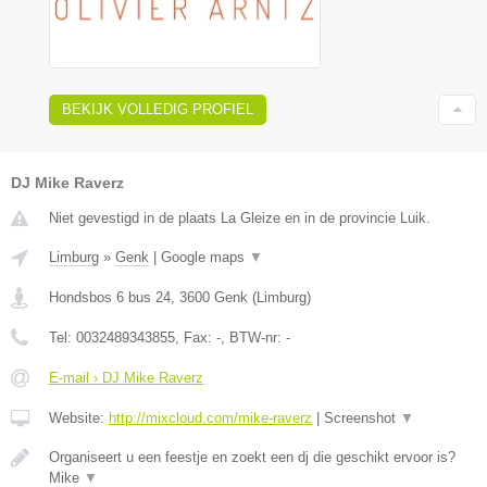
BEKIJK VOLLEDIG PROFIEL
DJ Mike Raverz
Niet gevestigd in de plaats La Gleize en in de provincie Luik.
Limburg
»
Genk
|
Google maps
▼
Hondsbos 6 bus 24
,
3600
Genk
(
Limburg
)
Tel:
0032489343855
, Fax:
-
, BTW-nr:
-
E-mail › DJ Mike Raverz
Website:
http://mixcloud.com/mike-raverz
|
Screenshot
▼
Organiseert u een feestje en zoekt een dj die geschikt ervoor is?
Mike
▼