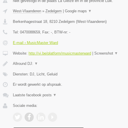
Niet gevestigd in de plaats La Gleize en in de provincie Luik.
West-Vlaanderen
»
Zedelgem
|
Google maps
▼
Berkenhagestraat 18
,
8210
Zedelgem
(
West-Vlaanderen
)
Tel:
0470088659
, Fax:
-
, BTW-nr:
-
E-mail › MusicMaster Ward
Website:
http://vi.be/platform/musicmasterward
|
Screenshot
▼
Allround DJ:
▼
Diensten: DJ, Licht, Geluid
Er wordt gewerkt op afspraak.
Laatste facebook posts
▼
Sociale media: