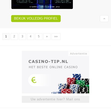
BEKIJK VOLLEDIG PROFIEL
1
2
3
4
5
»
»»
Uw advertentie hier? Mail ons