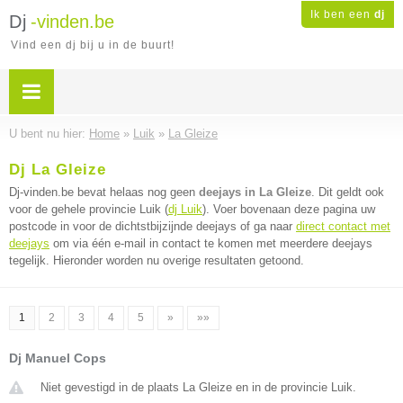
Ik ben een
dj
Dj
-vinden.be
Vind een dj bij u in de buurt!
U bent nu hier:
Home
»
Luik
»
La Gleize
Dj La Gleize
Dj-vinden.be bevat helaas nog geen
deejays in La Gleize
. Dit geldt ook
voor de gehele provincie Luik (
dj Luik
). Voer bovenaan deze pagina uw
postcode in voor de dichtstbijzijnde deejays of ga naar
direct contact met
deejays
om via één e-mail in contact te komen met meerdere deejays
tegelijk. Hieronder worden nu overige resultaten getoond.
1
2
3
4
5
»
»»
Dj Manuel Cops
Niet gevestigd in de plaats La Gleize en in de provincie Luik.