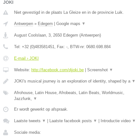
JOKI
Niet gevestigd in de plaats La Gleize en in de provincie Luik.
Antwerpen
»
Edegem
|
Google maps
▼
August Coolslaan, 3
,
2650
Edegem
(
Antwerpen
)
Tel:
+32 (0)483581451
, Fax:
-
, BTW-nr:
0680.698.884
E-mail › JOKI
Website:
http://facebook.com/djjoki.be
|
Screenshot
▼
JOKI's musical journey is an exploration of identity, shaped by a
▼
Afrohouse, Latin House, Afrobeats, Latin Beats, Worldmusic,
Jazzfunk,
▼
Er wordt gewerkt op afspraak.
Laatste tweets
▼
|
Laatste facebook posts
▼
|
Introductie video
▼
Sociale media: