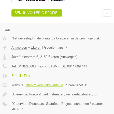
BEKIJK VOLLEDIG PROFIEL
Fink
Niet gevestigd in de plaats La Gleize en in de provincie Luik.
Antwerpen
»
Ekeren
|
Google maps
▼
Jozef Ickxstraat 6
,
2180
Ekeren
(
Antwerpen
)
Tel:
0478216603
, Fax:
-
, BTW-nr:
BE 0844.099.443
E-mail › Fink
Website:
https://www.finkevents.be
|
Screenshot
▼
DJ-service, trouw- & bedrijfsfeesten, verjaardagsfuiven, ...
DJ-service, Discobars, Statafels, Projectieschermen / beamers,
Licht,
▼