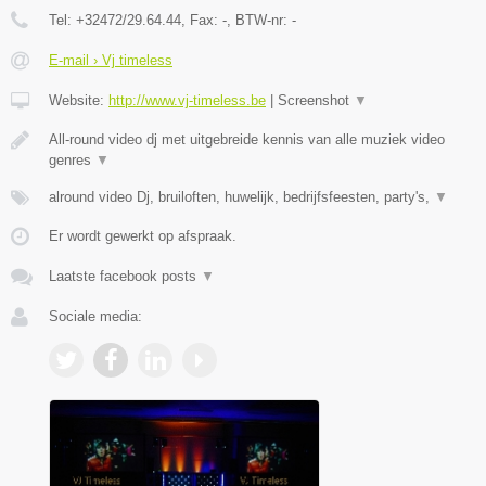
Tel:
+32472/29.64.44
, Fax:
-
, BTW-nr:
-
E-mail › Vj timeless
Website:
http://www.vj-timeless.be
|
Screenshot
▼
All-round video dj met uitgebreide kennis van alle muziek video
genres
▼
alround video Dj, bruiloften, huwelijk, bedrijfsfeesten, party's,
▼
Er wordt gewerkt op afspraak.
Laatste facebook posts
▼
Sociale media: