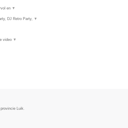
rvol en
▼
rty, DJ Retro Party,
▼
ie video
▼
 provincie Luik.