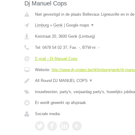
Dj Manuel Cops
Niet gevestigd in de plaats Bellevaux Ligneuville en in de
Limburg
»
Genk
|
Google maps
▼
Keistraat 20
,
3600
Genk
(
Limburg
)
Tel:
0478 54 02 37
, Fax:
-
, BTW-nr:
-
E-mail › Dj Manuel Cops
Website:
http://www.dj-vinden.be/dj/limburg/genk/dj-manu
All Round DJ MANUEL COPS
▼
trouwfeesten, party's, verjaardag party's, huwelijks jubile
Er wordt gewerkt op afspraak.
Sociale media: