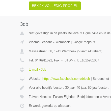
BEKIJK VOLLEDIG PROFIEL
3db
Niet gevestigd in de plaats Bellevaux Ligneuville en in de
Vlaams-Brabant
»
Wambeek
|
Google maps
▼
Massestraat, 30
,
1741
Wambeek
(
Vlaams-Brabant
)
Tel:
0476911592
, Fax:
-
, BTW-nr:
BE1015981067
E-mail › 3db
Website:
https://www.facebook.com/driedb
|
Screenshot
Voor alle bedrijfsfeesten, 30-jaar, 40-jaar, 50-jaarfeesten,
Fuiven Nineties, Fuiven Eighties, Bedrijfsfeesten 's Avo
Er wordt gewerkt op afspraak.