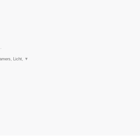
.
eamers, Licht,
▼