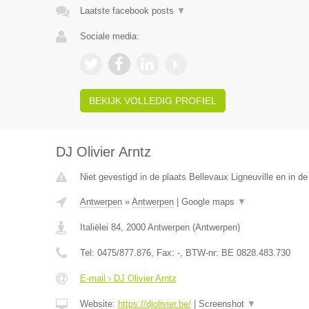
Laatste facebook posts
▼
Sociale media:
BEKIJK VOLLEDIG PROFIEL
DJ Olivier Arntz
Niet gevestigd in de plaats Bellevaux Ligneuville en in de
Antwerpen
»
Antwerpen
|
Google maps
▼
Italiëlei 84
,
2000
Antwerpen
(
Antwerpen
)
Tel:
0475/877.876
, Fax:
-
, BTW-nr:
BE 0828.483.730
E-mail › DJ Olivier Arntz
Website:
https://djolivier.be/
|
Screenshot
▼