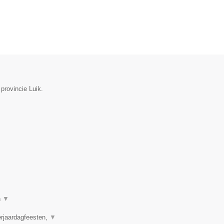
 provincie Luik.
n
▼
erjaardagfeesten,
▼