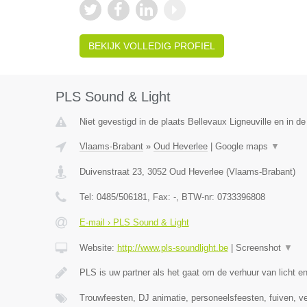
BEKIJK VOLLEDIG PROFIEL
PLS Sound & Light
Niet gevestigd in de plaats Bellevaux Ligneuville en in de
Vlaams-Brabant
»
Oud Heverlee
|
Google maps
▼
Duivenstraat 23
,
3052
Oud Heverlee
(
Vlaams-Brabant
)
Tel:
0485/506181
, Fax:
-
, BTW-nr:
0733396808
E-mail › PLS Sound & Light
Website:
http://www.pls-soundlight.be
|
Screenshot
▼
PLS is uw partner als het gaat om de verhuur van licht e
Trouwfeesten, DJ animatie, personeelsfeesten, fuiven, v