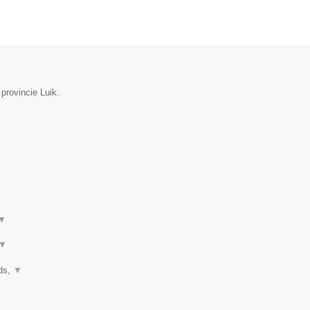
 provincie Luik.
▼
▼
nds,
▼