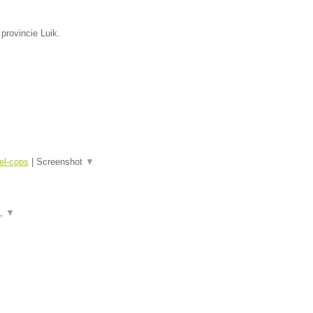
 provincie Luik.
el-cops
|
Screenshot
▼
a,
▼