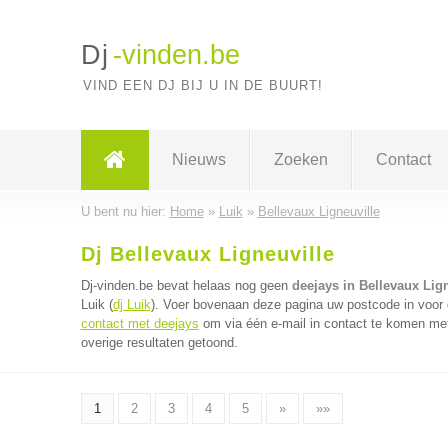
Dj
-vinden.be
VIND EEN DJ BIJ U IN DE BUURT!
Nieuws
Zoeken
Contact
U bent nu hier:
Home
»
Luik
»
Bellevaux Ligneuville
Dj Bellevaux Ligneuville
Dj-vinden.be bevat helaas nog geen
deejays in Bellevaux Lign
Luik (
dj Luik
). Voer bovenaan deze pagina uw postcode in voor d
contact met deejays
om via één e-mail in contact te komen met
overige resultaten getoond.
1
2
3
4
5
»
»»