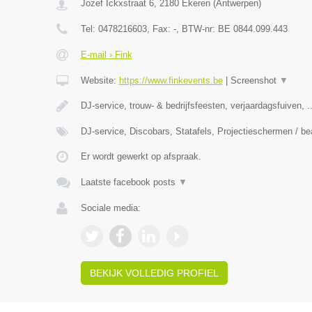
Jozef Ickxstraat 6
,
2180
Ekeren
(
Antwerpen
)
Tel:
0478216603
, Fax:
-
, BTW-nr:
BE 0844.099.443
E-mail › Fink
Website:
https://www.finkevents.be
|
Screenshot
▼
DJ-service, trouw- & bedrijfsfeesten, verjaardagsfuiven, ..
DJ-service, Discobars, Statafels, Projectieschermen / b
Er wordt gewerkt op afspraak.
Laatste facebook posts
▼
Sociale media:
BEKIJK VOLLEDIG PROFIEL