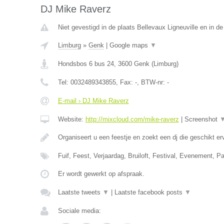
DJ Mike Raverz
Niet gevestigd in de plaats Bellevaux Ligneuville en in de
Limburg
»
Genk
|
Google maps
▼
Hondsbos 6 bus 24
,
3600
Genk
(
Limburg
)
Tel:
0032489343855
, Fax:
-
, BTW-nr:
-
E-mail › DJ Mike Raverz
Website:
http://mixcloud.com/mike-raverz
|
Screenshot
Organiseert u een feestje en zoekt een dj die geschikt e
Fuif, Feest, Verjaardag, Bruiloft, Festival, Evenement, P
Er wordt gewerkt op afspraak.
Laatste tweets
▼
|
Laatste facebook posts
▼
Sociale media: