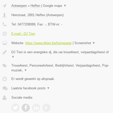
Antwerpen
»
Heffen
|
Google maps
▼
Heirstraat
,
2801
Heffen
(
Antwerpen
)
Tel:
0477208089
, Fax:
-
, BTW-nr:
-
E-mail › DJ Tien
Website:
https://www.djtien.be/homepage
|
Screenshot
▼
DJ Tien is een energieke dj, die uw trouwfeest, verjaardagsfeest of
▼
Trouwfeest, Personeelsfeest, Bedrijfsfeest, Verjaardagsfeest, Pop-
muziek,
▼
Er wordt gewerkt op afspraak.
Laatste facebook posts
▼
Sociale media: