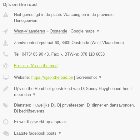
Dj's on the road
Niet gevestigd in de plaats Warcoing en in de provincie
Henegouwen.
West-Vlaanderen
»
Oostende
|
Google maps
▼
Zandvoordedorpstraat 60
,
8400
Oostende
(
West-Vlaanderen
)
Tel:
0475/ 85 90 43
, Fax:
-
, BTW-nr:
078 110 6653
E-mail › Dj's on the road
Website:
https://djsontheroad.be
|
Screenshot
▼
Dj’s on the Road het geestekind van Dj Sandy Huyghebaert heeft
meer dan
▼
Diensten: Huwelijks Dj, Dj privéfeesten, Dj dinner en dansavonden,
Dj bedrijfsevents
Er wordt gewerkt op afspraak.
Laatste facebook posts
▼