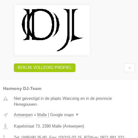
BEKIJK VOLLEDIG PROFIEL
Harmony DJ-Team
Niet gevestigd in de plaats Warcoing en in de provincie
Henegouwen.
Antwerpen
»
Malle
|
Google maps
▼
Kapelstraat 73
,
2390
Malle
(
Antwerpen
)
Tel:
0495/90.35.90
, Fax:
03/315.02.15
, BTW-nr:
0871.881.332