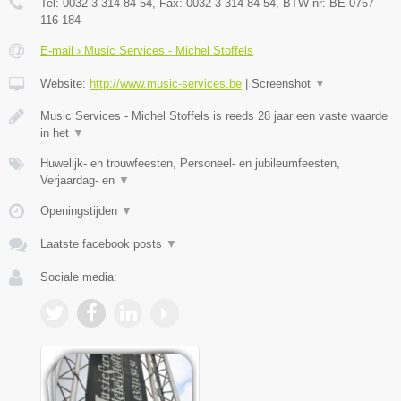
Tel:
0032 3 314 84 54
, Fax:
0032 3 314 84 54
, BTW-nr:
BE 0767
116 184
E-mail › Music Services - Michel Stoffels
Website:
http://www.music-services.be
|
Screenshot
▼
Music Services - Michel Stoffels is reeds 28 jaar een vaste waarde
in het
▼
Huwelijk- en trouwfeesten, Personeel- en jubileumfeesten,
Verjaardag- en
▼
Openingstijden
▼
Laatste facebook posts
▼
Sociale media: