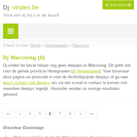
Ik ben een
dj
Dj
-vinden.be
Vind een dj bij u in de buurt!
U bent nu hier:
Home
»
Henegouwen
»
Warcoing
Dj Warcoing (6)
Dj-vinden.be bevat helaas nog geen
deejays in Warcoing
. Dit geldt ook
voor de gehele provincie Henegouwen (
dj Henegouwen
). Voer bovenaan
deze pagina uw postcode in voor de dichtstbijzijnde deejays of ga naar
direct contact met deejays
om via één e-mail in contact te komen met
meerdere deejays tegelijk. Hieronder worden nu overige resultaten
getoond.
««
«
4
5
6
7
8
»
»»
Discobar Davintage