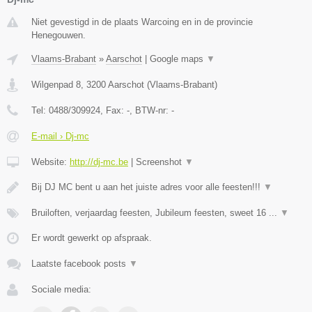
Niet gevestigd in de plaats Warcoing en in de provincie
Henegouwen.
Vlaams-Brabant
»
Aarschot
|
Google maps
▼
Wilgenpad 8
,
3200
Aarschot
(
Vlaams-Brabant
)
Tel:
0488/309924
, Fax:
-
, BTW-nr:
-
E-mail › Dj-mc
Website:
http://dj-mc.be
|
Screenshot
▼
Bij DJ MC bent u aan het juiste adres voor alle feesten!!!
▼
Bruiloften, verjaardag feesten, Jubileum feesten, sweet 16 ...
▼
Er wordt gewerkt op afspraak.
Laatste facebook posts
▼
Sociale media: