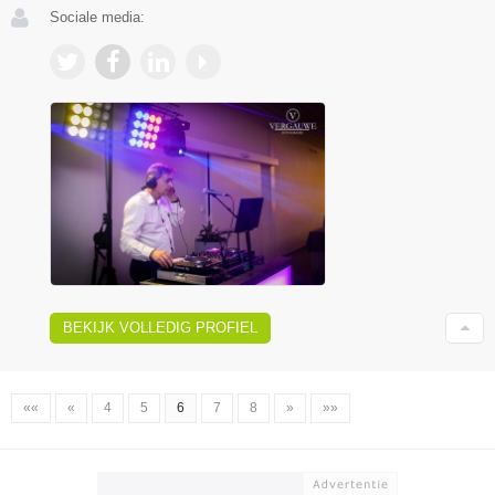
Sociale media:
BEKIJK VOLLEDIG PROFIEL
««
«
4
5
6
7
8
»
»»