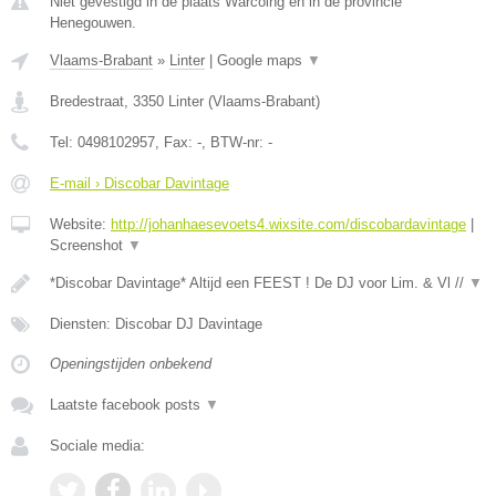
Niet gevestigd in de plaats Warcoing en in de provincie
Henegouwen.
Vlaams-Brabant
»
Linter
|
Google maps
▼
Bredestraat
,
3350
Linter
(
Vlaams-Brabant
)
Tel:
0498102957
, Fax:
-
, BTW-nr:
-
E-mail › Discobar Davintage
Website:
http://johanhaesevoets4.wixsite.com/discobardavintage
|
Screenshot
▼
*Discobar Davintage* Altijd een FEEST ! De DJ voor Lim. & Vl //
▼
Diensten: Discobar DJ Davintage
Openingstijden onbekend
Laatste facebook posts
▼
Sociale media: