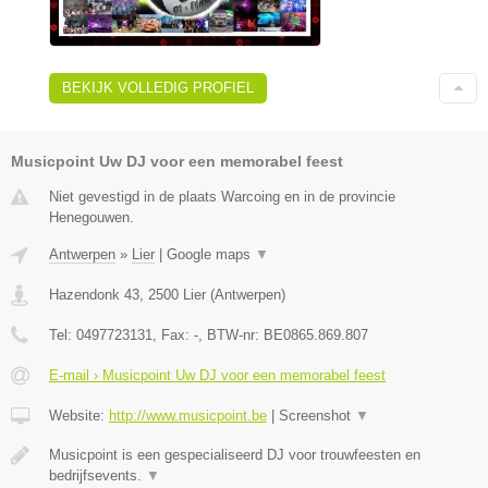
BEKIJK VOLLEDIG PROFIEL
Musicpoint Uw DJ voor een memorabel feest
Niet gevestigd in de plaats Warcoing en in de provincie
Henegouwen.
Antwerpen
»
Lier
|
Google maps
▼
Hazendonk 43
,
2500
Lier
(
Antwerpen
)
Tel:
0497723131
, Fax:
-
, BTW-nr:
BE0865.869.807
E-mail › Musicpoint Uw DJ voor een memorabel feest
Website:
http://www.musicpoint.be
|
Screenshot
▼
Musicpoint is een gespecialiseerd DJ voor trouwfeesten en
bedrijfsevents.
▼