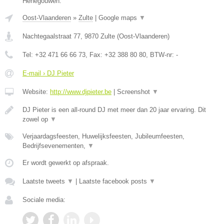
Henegouwen.
Oost-Vlaanderen
»
Zulte
|
Google maps
▼
Nachtegaalstraat 77
,
9870
Zulte
(
Oost-Vlaanderen
)
Tel:
+32 471 66 66 73
, Fax:
+32 388 80 80
, BTW-nr:
-
E-mail › DJ Pieter
Website:
http://www.djpieter.be
|
Screenshot
▼
DJ Pieter is een all-round DJ met meer dan 20 jaar ervaring. Dit
zowel op
▼
Verjaardagsfeesten, Huwelijksfeesten, Jubileumfeesten,
Bedrijfsevenementen,
▼
Er wordt gewerkt op afspraak.
Laatste tweets
▼
|
Laatste facebook posts
▼
Sociale media: