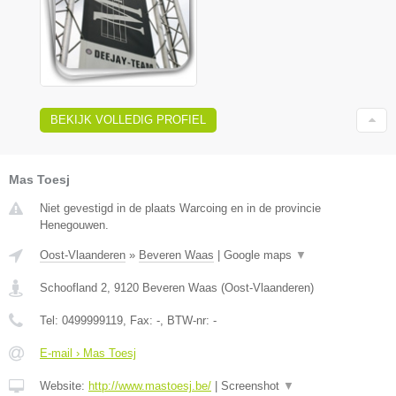
BEKIJK VOLLEDIG PROFIEL
Mas Toesj
Niet gevestigd in de plaats Warcoing en in de provincie
Henegouwen.
Oost-Vlaanderen
»
Beveren Waas
|
Google maps
▼
Schoofland 2
,
9120
Beveren Waas
(
Oost-Vlaanderen
)
Tel:
0499999119
, Fax:
-
, BTW-nr:
-
E-mail › Mas Toesj
Website:
http://www.mastoesj.be/
|
Screenshot
▼