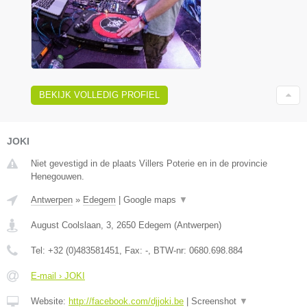
BEKIJK VOLLEDIG PROFIEL
JOKI
Niet gevestigd in de plaats Villers Poterie en in de provincie
Henegouwen.
Antwerpen
»
Edegem
|
Google maps
▼
August Coolslaan, 3
,
2650
Edegem
(
Antwerpen
)
Tel:
+32 (0)483581451
, Fax:
-
, BTW-nr:
0680.698.884
E-mail › JOKI
Website:
http://facebook.com/djjoki.be
|
Screenshot
▼