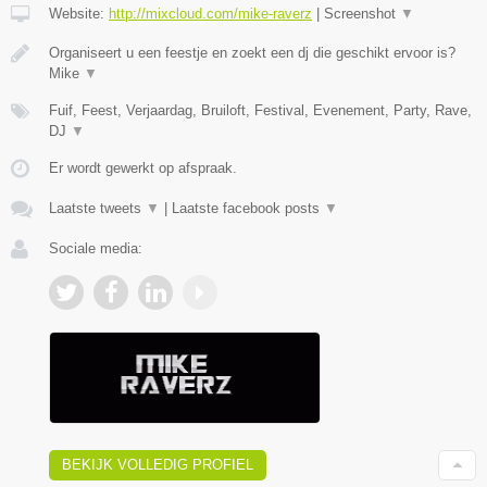
Website:
http://mixcloud.com/mike-raverz
|
Screenshot
▼
Organiseert u een feestje en zoekt een dj die geschikt ervoor is?
Mike
▼
Fuif, Feest, Verjaardag, Bruiloft, Festival, Evenement, Party, Rave,
DJ
▼
Er wordt gewerkt op afspraak.
Laatste tweets
▼
|
Laatste facebook posts
▼
Sociale media:
BEKIJK VOLLEDIG PROFIEL