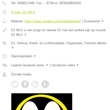
Tel:
0498517440
, Fax:
-
, BTW-nr:
BE0628845555
E-mail › DJ WLS
Website:
https://sites.google.com/site/djwlsieper/
|
Screenshot
▼
DJ WLS is een jonge en nieuwe DJ met een andere kijk op muziek.
DJ WLS
▼
DJ, Verhuur, Klank- en Lichtinstallatie, Organisatie, Feesten allerlei,
▼
Openingstijden
▼
Laatste facebook posts
▼
|
Introductie video
▼
Sociale media: