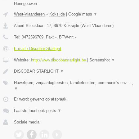
Henegouwen.
West-Vlaanderen
»
Koksijde
|
Google maps
▼
Albert Bliecklaan, 17
,
8670
Koksijde
(
West-Vlaanderen
)
Tel:
0472596709
, Fax:
-
, BTW-nr:
-
E-mail › Discobar Starlight
Website:
http://www.discobarstarlight.be
|
Screenshot
▼
DISCOBAR STARLIGHT
▼
Huwelijken, verjaardagfeesten, familiefeesten, communie's enz....,
▼
Er wordt gewerkt op afspraak.
Laatste facebook posts
▼
Sociale media: