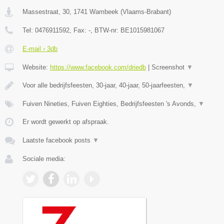
Massestraat, 30
,
1741
Wambeek
(
Vlaams-Brabant
)
Tel:
0476911592
, Fax:
-
, BTW-nr:
BE1015981067
E-mail › 3db
Website:
https://www.facebook.com/driedb
|
Screenshot
▼
Voor alle bedrijfsfeesten, 30-jaar, 40-jaar, 50-jaarfeesten,
▼
Fuiven Nineties, Fuiven Eighties, Bedrijfsfeesten 's Avonds,
▼
Er wordt gewerkt op afspraak.
Laatste facebook posts
▼
Sociale media: