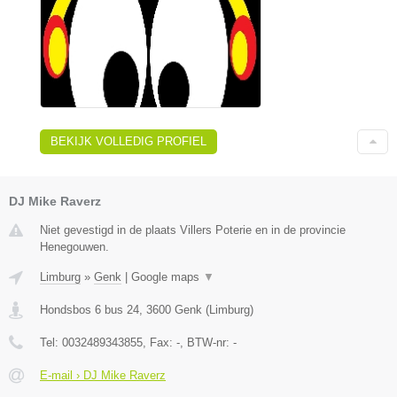
BEKIJK VOLLEDIG PROFIEL
DJ Mike Raverz
Niet gevestigd in de plaats Villers Poterie en in de provincie
Henegouwen.
Limburg
»
Genk
|
Google maps
▼
Hondsbos 6 bus 24
,
3600
Genk
(
Limburg
)
Tel:
0032489343855
, Fax:
-
, BTW-nr:
-
E-mail › DJ Mike Raverz