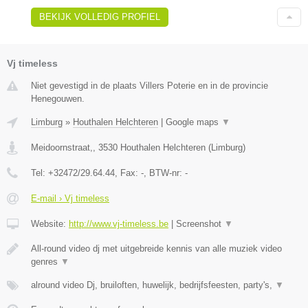
BEKIJK VOLLEDIG PROFIEL
Vj timeless
Niet gevestigd in de plaats Villers Poterie en in de provincie
Henegouwen.
Limburg
»
Houthalen Helchteren
|
Google maps
▼
Meidoornstraat,
,
3530
Houthalen Helchteren
(
Limburg
)
Tel:
+32472/29.64.44
, Fax:
-
, BTW-nr:
-
E-mail › Vj timeless
Website:
http://www.vj-timeless.be
|
Screenshot
▼
All-round video dj met uitgebreide kennis van alle muziek video
genres
▼
alround video Dj, bruiloften, huwelijk, bedrijfsfeesten, party's,
▼