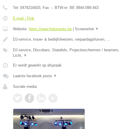
Tel:
0478216603
, Fax:
-
, BTW-nr:
BE 0844.099.443
E-mail › Fink
Website:
https://www.finkevents.be
|
Screenshot
▼
DJ-service, trouw- & bedrijfsfeesten, verjaardagsfuiven, ...
DJ-service, Discobars, Statafels, Projectieschermen / beamers,
Licht,
▼
Er wordt gewerkt op afspraak.
Laatste facebook posts
▼
Sociale media: