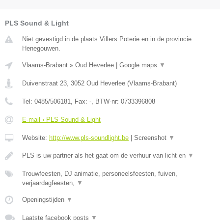
PLS Sound & Light
Niet gevestigd in de plaats Villers Poterie en in de provincie
Henegouwen.
Vlaams-Brabant
»
Oud Heverlee
|
Google maps
▼
Duivenstraat 23
,
3052
Oud Heverlee
(
Vlaams-Brabant
)
Tel:
0485/506181
, Fax:
-
, BTW-nr:
0733396808
E-mail › PLS Sound & Light
Website:
http://www.pls-soundlight.be
|
Screenshot
▼
PLS is uw partner als het gaat om de verhuur van licht en
▼
Trouwfeesten, DJ animatie, personeelsfeesten, fuiven,
verjaardagfeesten,
▼
Openingstijden
▼
Laatste facebook posts
▼