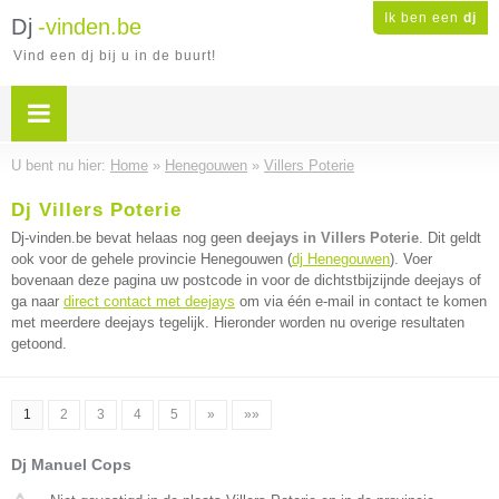
Ik ben een
dj
Dj
-vinden.be
Vind een dj bij u in de buurt!
U bent nu hier:
Home
»
Henegouwen
»
Villers Poterie
Dj Villers Poterie
Dj-vinden.be bevat helaas nog geen
deejays in Villers Poterie
. Dit geldt
ook voor de gehele provincie Henegouwen (
dj Henegouwen
). Voer
bovenaan deze pagina uw postcode in voor de dichtstbijzijnde deejays of
ga naar
direct contact met deejays
om via één e-mail in contact te komen
met meerdere deejays tegelijk. Hieronder worden nu overige resultaten
getoond.
1
2
3
4
5
»
»»
Dj Manuel Cops