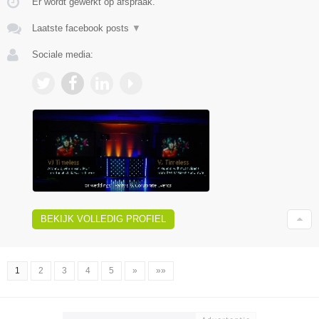
Er wordt gewerkt op afspraak.
Laatste facebook posts
▼
Sociale media:
BEKIJK VOLLEDIG PROFIEL
1
2
3
4
5
»
»»