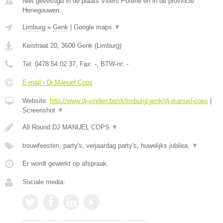
Niet gevestigd in de plaats Villers Poterie en in de provincie
Henegouwen.
Limburg
»
Genk
|
Google maps
▼
Keistraat 20
,
3600
Genk
(
Limburg
)
Tel:
0478 54 02 37
, Fax:
-
, BTW-nr:
-
E-mail › Dj Manuel Cops
Website:
http://www.dj-vinden.be/dj/limburg/genk/dj-manuel-cops
|
Screenshot
▼
All Round DJ MANUEL COPS
▼
trouwfeesten, party's, verjaardag party's, huwelijks jubilea,
▼
Er wordt gewerkt op afspraak.
Sociale media: