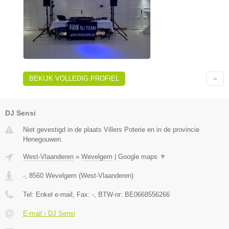
BEKIJK VOLLEDIG PROFIEL
DJ Sensi
Niet gevestigd in de plaats Villers Poterie en in de provincie
Henegouwen.
West-Vlaanderen
»
Wevelgem
|
Google maps
▼
-
,
8560
Wevelgem
(
West-Vlaanderen
)
Tel:
Enkel e-mail
, Fax:
-
, BTW-nr:
BE0668556266
E-mail › DJ Sensi