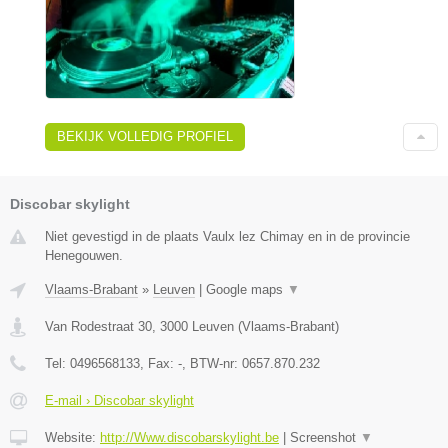
BEKIJK VOLLEDIG PROFIEL
Discobar skylight
Niet gevestigd in de plaats Vaulx lez Chimay en in de provincie
Henegouwen.
Vlaams-Brabant
»
Leuven
|
Google maps
▼
Van Rodestraat 30
,
3000
Leuven
(
Vlaams-Brabant
)
Tel:
0496568133
, Fax:
-
, BTW-nr:
0657.870.232
E-mail › Discobar skylight
Website:
http://Www.discobarskylight.be
|
Screenshot
▼