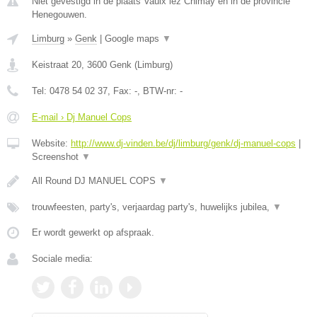
Niet gevestigd in de plaats Vaulx lez Chimay en in de provincie
Henegouwen.
Limburg
»
Genk
|
Google maps
▼
Keistraat 20
,
3600
Genk
(
Limburg
)
Tel:
0478 54 02 37
, Fax:
-
, BTW-nr:
-
E-mail › Dj Manuel Cops
Website:
http://www.dj-vinden.be/dj/limburg/genk/dj-manuel-cops
|
Screenshot
▼
All Round DJ MANUEL COPS
▼
trouwfeesten, party's, verjaardag party's, huwelijks jubilea,
▼
Er wordt gewerkt op afspraak.
Sociale media: