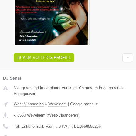
BEKIJK VOLLEDIG PROFIEL
DJ Sensi
Niet gevestigd in de plaats Vaulx lez Chimay en in de provincie
Henegouwen.
West-Vlaanderen
»
Wevelgem
|
Google maps
▼
-
,
8560
Wevelgem
(
West-Vlaanderen
)
Tel:
Enkel e-mail
, Fax:
-
, BTW-nr:
BE0668556266