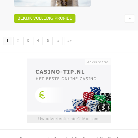
BEKIJK VOLLEDIG PROFIEL
1
2
3
4
5
»
»»
Uw advertentie hier? Mail ons