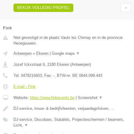
BEKIJK VOLLEDIG PROFIEL
Fink
Niet gevestigd in de plaats Vaulx lez Chimay en in de provincie
Henegouwen.
Antwerpen
»
Ekeren
|
Google maps
▼
Jozef Ickxstraat 6
,
2180
Ekeren
(
Antwerpen
)
Tel:
0478216603
, Fax:
-
, BTW-nr:
BE 0844.099.443
E-mail › Fink
Website:
https://www.finkevents.be
|
Screenshot
▼
DJ-service, trouw- & bedrijfsfeesten, verjaardagsfuiven, ...
DJ-service, Discobars, Statafels, Projectieschermen / beamers,
Licht,
▼