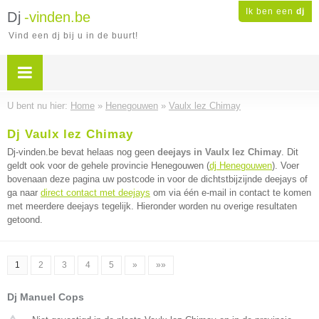
Ik ben een
dj
Dj
-vinden.be
Vind een dj bij u in de buurt!
U bent nu hier:
Home
»
Henegouwen
»
Vaulx lez Chimay
Dj Vaulx lez Chimay
Dj-vinden.be bevat helaas nog geen
deejays in Vaulx lez Chimay
. Dit
geldt ook voor de gehele provincie Henegouwen (
dj Henegouwen
). Voer
bovenaan deze pagina uw postcode in voor de dichtstbijzijnde deejays of
ga naar
direct contact met deejays
om via één e-mail in contact te komen
met meerdere deejays tegelijk. Hieronder worden nu overige resultaten
getoond.
1
2
3
4
5
»
»»
Dj Manuel Cops