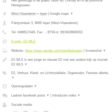
Niet gevestigd in de plaats Vaulx lez Chimay en in de provincie
Henegouwen.
West-Vlaanderen
»
Ieper
|
Google maps
▼
Patrijzenlaan 3
,
8900
Ieper
(
West-Vlaanderen
)
Tel:
0498517440
, Fax:
-
, BTW-nr:
BE0628845555
E-mail › DJ WLS
Website:
https://sites.google.com/site/djwlsieper/
|
Screenshot
▼
DJ WLS is een jonge en nieuwe DJ met een andere kijk op muziek.
DJ WLS
▼
DJ, Verhuur, Klank- en Lichtinstallatie, Organisatie, Feesten allerlei,
▼
Openingstijden
▼
Laatste facebook posts
▼
|
Introductie video
▼
Sociale media: