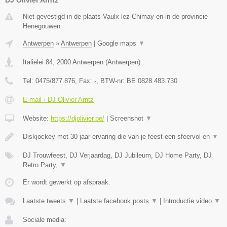
Niet gevestigd in de plaats Vaulx lez Chimay en in de provincie
Henegouwen.
Antwerpen
»
Antwerpen
|
Google maps
▼
Italiëlei 84
,
2000
Antwerpen
(
Antwerpen
)
Tel:
0475/877.876
, Fax:
-
, BTW-nr:
BE 0828.483.730
E-mail › DJ Olivier Arntz
Website:
https://djolivier.be/
|
Screenshot
▼
Diskjockey met 30 jaar ervaring die van je feest een sfeervol en
▼
DJ Trouwfeest, DJ Verjaardag, DJ Jubileum, DJ Home Party, DJ
Retro Party,
▼
Er wordt gewerkt op afspraak.
Laatste tweets
▼
|
Laatste facebook posts
▼
|
Introductie video
▼
Sociale media: