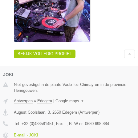
BEKIJK VOLLEDIG PROFIEL
JOKI
Niet gevestigd in de plaats Vaulx lez Chimay en in de provincie
Henegouwen.
Antwerpen
»
Edegem
|
Google maps
▼
August Coolslaan, 3
,
2650
Edegem
(
Antwerpen
)
Tel:
+32 (0)483581451
, Fax:
-
, BTW-nr:
0680.698.884
E-mail › JOKI