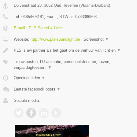
Duivenstraat 23
,
3052
Oud Heverlee
(
Vlaams-Brabant
)
Tel:
0485/506181
, Fax:
-
, BTW-nr:
0733396808
E-mail › PLS Sound & Light
Website:
http://www.pls-soundlight.be
|
Screenshot
▼
PLS is uw partner als het gaat om de verhuur van licht en
▼
Trouwfeesten, DJ animatie, personeelsfeesten, fuiven,
verjaardagfeesten,
▼
Openingstijden
▼
Laatste facebook posts
▼
Sociale media: