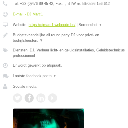
Tel:
+32 (0)476 89 45 42
, Fax:
-
, BTW-nr:
BE0536.156.612
E-mail › DJ Marc1
Website:
https://djmarc1.webnode.be/
|
Screenshot
▼
Budgetsvriendelijke all round party DJ voor privé- en
bedrijfsfeesten.
▼
Diensten: DJ, Verhuur licht- en geluidsinstallaties, Geluidstechnicus
professioneel
Er wordt gewerkt op afspraak.
Laatste facebook posts
▼
Sociale media: