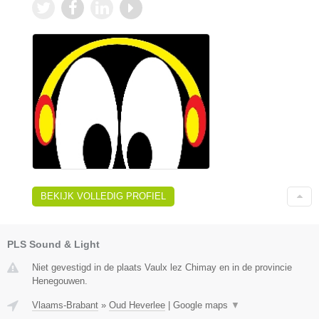
BEKIJK VOLLEDIG PROFIEL
PLS Sound & Light
Niet gevestigd in de plaats Vaulx lez Chimay en in de provincie
Henegouwen.
Vlaams-Brabant
»
Oud Heverlee
|
Google maps
▼