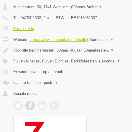
Massestraat, 30
,
1741
Wambeek
(
Vlaams-Brabant
)
Tel:
0476911592
, Fax:
-
, BTW-nr:
BE1015981067
E-mail › 3db
Website:
https://www.facebook.com/driedb
|
Screenshot
▼
Voor alle bedrijfsfeesten, 30-jaar, 40-jaar, 50-jaarfeesten,
▼
Fuiven Nineties, Fuiven Eighties, Bedrijfsfeesten 's Avonds,
▼
Er wordt gewerkt op afspraak.
Laatste facebook posts
▼
Sociale media: