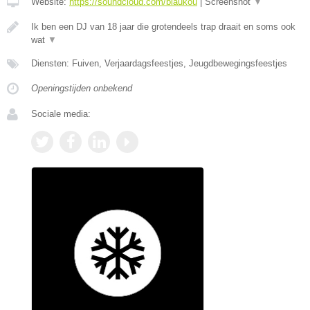
Website:
https://soundcloud.com/blaukou
|
Screenshot
▼
Ik ben een DJ van 18 jaar die grotendeels trap draait en soms ook
wat
▼
Diensten: Fuiven, Verjaardagsfeestjes, Jeugdbewegingsfeestjes
Openingstijden onbekend
Sociale media: