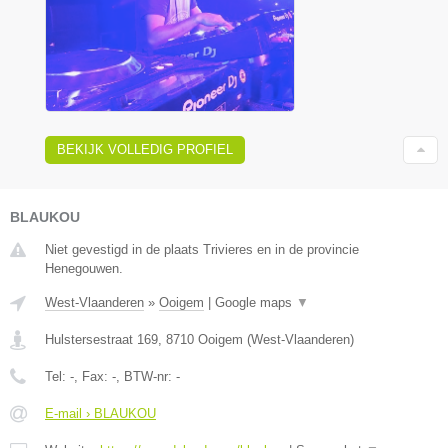
BEKIJK VOLLEDIG PROFIEL
BLAUKOU
Niet gevestigd in de plaats Trivieres en in de provincie
Henegouwen.
West-Vlaanderen
»
Ooigem
|
Google maps
▼
Hulstersestraat 169
,
8710
Ooigem
(
West-Vlaanderen
)
Tel:
-
, Fax:
-
, BTW-nr:
-
E-mail › BLAUKOU