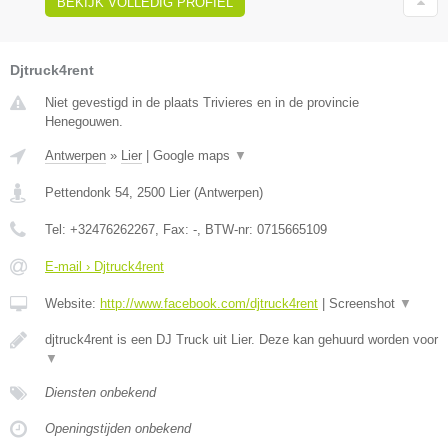
BEKIJK VOLLEDIG PROFIEL
Djtruck4rent
Niet gevestigd in de plaats Trivieres en in de provincie
Henegouwen.
Antwerpen
»
Lier
|
Google maps
▼
Pettendonk 54
,
2500
Lier
(
Antwerpen
)
Tel:
+32476262267
, Fax:
-
, BTW-nr:
0715665109
E-mail › Djtruck4rent
Website:
http://www.facebook.com/djtruck4rent
|
Screenshot
▼
djtruck4rent is een DJ Truck uit Lier. Deze kan gehuurd worden voor
▼
Diensten onbekend
Openingstijden onbekend