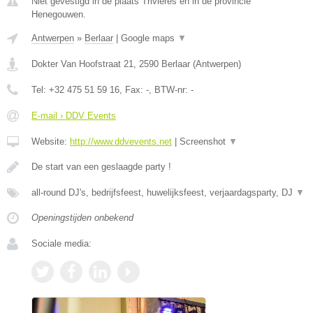
Niet gevestigd in de plaats Trivieres en in de provincie
Henegouwen.
Antwerpen
»
Berlaar
|
Google maps
▼
Dokter Van Hoofstraat 21
,
2590
Berlaar
(
Antwerpen
)
Tel:
+32 475 51 59 16
, Fax:
-
, BTW-nr:
-
E-mail › DDV Events
Website:
http://www.ddvevents.net
|
Screenshot
▼
De start van een geslaagde party !
all-round DJ's, bedrijfsfeest, huwelijksfeest, verjaardagsparty, DJ
▼
Openingstijden onbekend
Sociale media: