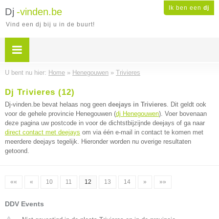
Ik ben een
dj
Dj
-vinden.be
Vind een dj bij u in de buurt!
U bent nu hier:
Home
»
Henegouwen
»
Trivieres
Dj Trivieres (12)
Dj-vinden.be bevat helaas nog geen
deejays in Trivieres
. Dit geldt ook
voor de gehele provincie Henegouwen (
dj Henegouwen
). Voer bovenaan
deze pagina uw postcode in voor de dichtstbijzijnde deejays of ga naar
direct contact met deejays
om via één e-mail in contact te komen met
meerdere deejays tegelijk. Hieronder worden nu overige resultaten
getoond.
««
«
10
11
12
13
14
»
»»
DDV Events