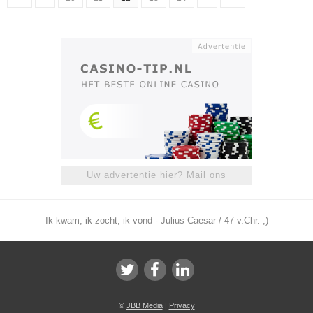
Uw advertentie hier? Mail ons
Ik kwam, ik zocht, ik vond - Julius Caesar / 47 v.Chr. ;)
©
JBB Media
|
Privacy