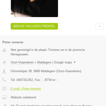
BEKIJK VOLLEDIG PROFIEL
Peter remerie
Niet gevestigd in de plaats Trivieres en in de provincie
Henegouwen.
Oost-Vlaanderen
»
Maldegem
|
Google maps
▼
OImmeloper 38
,
9990
Maldegem
(
Oost-Vlaanderen
)
Tel:
0497311352
, Fax:
-
, BTW-nr:
-
E-mail › Peter remerie
Website onbekend
Als Dj met jarenlange ervaring zorg ik voor sfeer op diverse