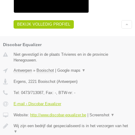
BEKIJK VOLLEDIG PROFIEL
Discobar Equalizer
Niet gevestigd in de plaats Trivieres en in de provincie
Henegouwen.
Antwerpen
»
Booischot
|
Google maps
▼
Ergens
,
2221
Booischot
(
Antwerpen
)
Tel:
0473/713087
, Fax:
-
, BTW-nr:
-
E-mail › Discobar Equalizer
Website:
http://www.discobar-equalizer.be
|
Screenshot
▼
Wij zijn een bedrijf dat gespecialiseerd is in het verzorgen van het
▼