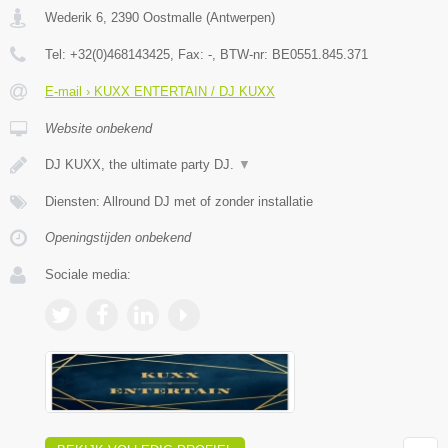
Wederik 6
,
2390
Oostmalle
(
Antwerpen
)
Tel:
+32(0)468143425
, Fax:
-
, BTW-nr:
BE0551.845.371
E-mail › KUXX ENTERTAIN / DJ KUXX
Website onbekend
DJ KUXX, the ultimate party DJ.
▼
Diensten: Allround DJ met of zonder installatie
Openingstijden onbekend
Sociale media: