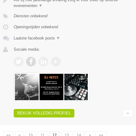
evenementen
▼
Diensten onbekend
Openingstijden onbekend
Laatste facebook posts
▼
Sociale media:
BEKIJK VOLLEDIG PROFIEL
««
«
10
11
12
13
14
»
»»