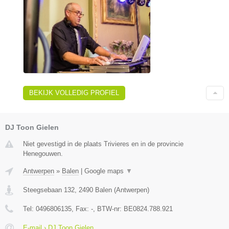
BEKIJK VOLLEDIG PROFIEL
DJ Toon Gielen
Niet gevestigd in de plaats Trivieres en in de provincie
Henegouwen.
Antwerpen
»
Balen
|
Google maps
▼
Steegsebaan 132
,
2490
Balen
(
Antwerpen
)
Tel:
0496806135
, Fax:
-
, BTW-nr:
BE0824.788.921
E-mail › DJ Toon Gielen