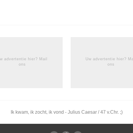
w advertentie hier? Mail
Uw advertentie hier? Ma
ons
ons
Ik kwam, ik zocht, ik vond - Julius Caesar / 47 v.Chr. ;)