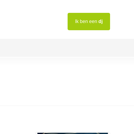
Ik ben een
dj