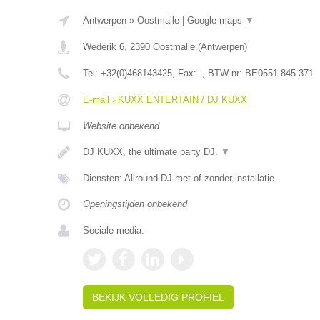
Antwerpen
»
Oostmalle
|
Google maps
▼
Wederik 6
,
2390
Oostmalle
(
Antwerpen
)
Tel:
+32(0)468143425
, Fax:
-
, BTW-nr:
BE0551.845.371
E-mail › KUXX ENTERTAIN / DJ KUXX
Website onbekend
DJ KUXX, the ultimate party DJ.
▼
Diensten: Allround DJ met of zonder installatie
Openingstijden onbekend
Sociale media:
BEKIJK VOLLEDIG PROFIEL