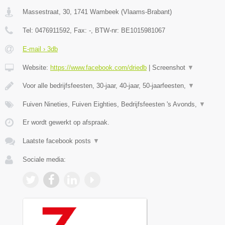
Massestraat, 30
,
1741
Wambeek
(
Vlaams-Brabant
)
Tel:
0476911592
, Fax:
-
, BTW-nr:
BE1015981067
E-mail › 3db
Website:
https://www.facebook.com/driedb
|
Screenshot
▼
Voor alle bedrijfsfeesten, 30-jaar, 40-jaar, 50-jaarfeesten,
▼
Fuiven Nineties, Fuiven Eighties, Bedrijfsfeesten 's Avonds,
▼
Er wordt gewerkt op afspraak.
Laatste facebook posts
▼
Sociale media: