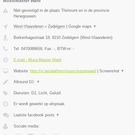
MusicMaster Ward
Niet gevestigd in de plaats Thirimont en in de provincie
Henegouwen.
West-Vlaanderen
»
Zedelgem
|
Google maps
▼
Berkenhagestraat 18
,
8210
Zedelgem
(
West-Vlaanderen
)
Tel:
0470088659
, Fax:
-
, BTW-nr:
-
E-mail › MusicMaster Ward
Website:
http://vi.be/platform/musicmasterward
|
Screenshot
▼
Allround DJ:
▼
Diensten: DJ, Licht, Geluid
Er wordt gewerkt op afspraak.
Laatste facebook posts
▼
Sociale media: