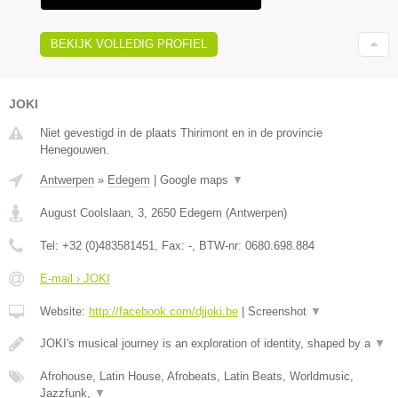
BEKIJK VOLLEDIG PROFIEL
JOKI
Niet gevestigd in de plaats Thirimont en in de provincie
Henegouwen.
Antwerpen
»
Edegem
|
Google maps
▼
August Coolslaan, 3
,
2650
Edegem
(
Antwerpen
)
Tel:
+32 (0)483581451
, Fax:
-
, BTW-nr:
0680.698.884
E-mail › JOKI
Website:
http://facebook.com/djjoki.be
|
Screenshot
▼
JOKI's musical journey is an exploration of identity, shaped by a
▼
Afrohouse, Latin House, Afrobeats, Latin Beats, Worldmusic,
Jazzfunk,
▼