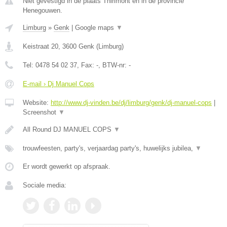
Niet gevestigd in de plaats Thirimont en in de provincie
Henegouwen.
Limburg
»
Genk
|
Google maps
▼
Keistraat 20
,
3600
Genk
(
Limburg
)
Tel:
0478 54 02 37
, Fax:
-
, BTW-nr:
-
E-mail › Dj Manuel Cops
Website:
http://www.dj-vinden.be/dj/limburg/genk/dj-manuel-cops
|
Screenshot
▼
All Round DJ MANUEL COPS
▼
trouwfeesten, party's, verjaardag party's, huwelijks jubilea,
▼
Er wordt gewerkt op afspraak.
Sociale media: