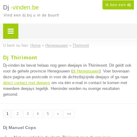
Ik ben een
dj
Dj
-vinden.be
Vind een dj bij u in de buurt!
U bent nu hier:
Home
»
Henegouwen
»
Thirimont
Dj Thirimont
Dj-vinden.be bevat helaas nog geen
deejays in Thirimont
. Dit geldt ook
voor de gehele provincie Henegouwen (
dj Henegouwen
). Voer bovenaan
deze pagina uw postcode in voor de dichtstbijzijnde deejays of ga naar
direct contact met deejays
om via één e-mail in contact te komen met
meerdere deejays tegelijk. Hieronder worden nu overige resultaten
getoond.
1
2
3
4
5
»
»»
Dj Manuel Cops