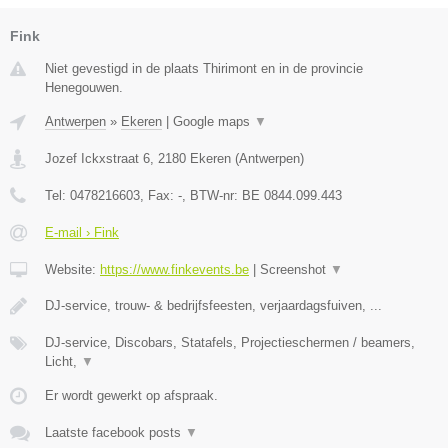
Fink
Niet gevestigd in de plaats Thirimont en in de provincie
Henegouwen.
Antwerpen
»
Ekeren
|
Google maps
▼
Jozef Ickxstraat 6
,
2180
Ekeren
(
Antwerpen
)
Tel:
0478216603
, Fax:
-
, BTW-nr:
BE 0844.099.443
E-mail › Fink
Website:
https://www.finkevents.be
|
Screenshot
▼
DJ-service, trouw- & bedrijfsfeesten, verjaardagsfuiven, ...
DJ-service, Discobars, Statafels, Projectieschermen / beamers,
Licht,
▼
Er wordt gewerkt op afspraak.
Laatste facebook posts
▼