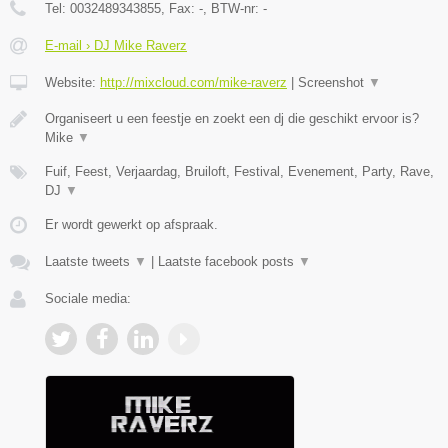
Tel:
0032489343855
, Fax:
-
, BTW-nr:
-
E-mail › DJ Mike Raverz
Website:
http://mixcloud.com/mike-raverz
|
Screenshot
▼
Organiseert u een feestje en zoekt een dj die geschikt ervoor is?
Mike
▼
Fuif, Feest, Verjaardag, Bruiloft, Festival, Evenement, Party, Rave,
DJ
▼
Er wordt gewerkt op afspraak.
Laatste tweets
▼
|
Laatste facebook posts
▼
Sociale media: