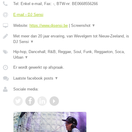
Tel:
Enkel e-mail
, Fax:
-
, BTW-nr:
BE0668556266
E-mail › DJ Sensi
Website:
https://www.djsensi.be
|
Screenshot
▼
Met meer dan 20 jaar ervaring, van Wevelgem tot Nieuw-Zeeland, is
DJ Sensi
▼
Hip-hop, Dancehall, R&B, Reggae, Soul, Funk, Reggaeton, Soca,
Urban
▼
Er wordt gewerkt op afspraak.
Laatste facebook posts
▼
Sociale media: