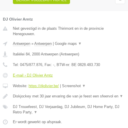
DJ Olivier Arntz
Niet gevestigd in de plaats Thirimont en in de provincie
Henegouwen.
Antwerpen
»
Antwerpen
|
Google maps
▼
Italiëlei 84
,
2000
Antwerpen
(
Antwerpen
)
Tel:
0475/877.876
, Fax:
-
, BTW-nr:
BE 0828.483.730
E-mail › DJ Olivier Arntz
Website:
https://djolivier.be/
|
Screenshot
▼
Diskjockey met 30 jaar ervaring die van je feest een sfeervol en
▼
DJ Trouwfeest, DJ Verjaardag, DJ Jubileum, DJ Home Party, DJ
Retro Party,
▼
Er wordt gewerkt op afspraak.