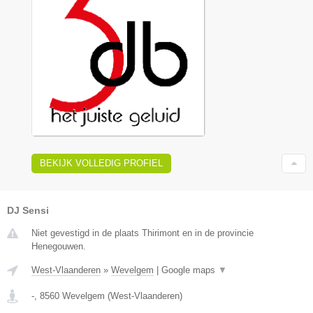
BEKIJK VOLLEDIG PROFIEL
DJ Sensi
Niet gevestigd in de plaats Thirimont en in de provincie
Henegouwen.
West-Vlaanderen
»
Wevelgem
|
Google maps
▼
-
,
8560
Wevelgem
(
West-Vlaanderen
)