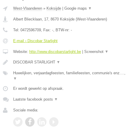
West-Vlaanderen
»
Koksijde
|
Google maps
▼
Albert Bliecklaan, 17
,
8670
Koksijde
(
West-Vlaanderen
)
Tel:
0472596709
, Fax:
-
, BTW-nr:
-
E-mail › Discobar Starlight
Website:
http://www.discobarstarlight.be
|
Screenshot
▼
DISCOBAR STARLIGHT
▼
Huwelijken, verjaardagfeesten, familiefeesten, communie's enz....,
▼
Er wordt gewerkt op afspraak.
Laatste facebook posts
▼
Sociale media: