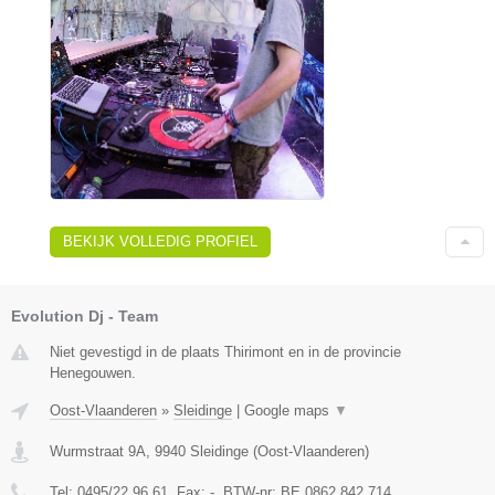
BEKIJK VOLLEDIG PROFIEL
Evolution Dj - Team
Niet gevestigd in de plaats Thirimont en in de provincie
Henegouwen.
Oost-Vlaanderen
»
Sleidinge
|
Google maps
▼
Wurmstraat 9A
,
9940
Sleidinge
(
Oost-Vlaanderen
)
Tel:
0495/22.96.61
, Fax:
-
, BTW-nr:
BE 0862 842 714