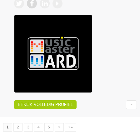
BEKIJK VOLLEDIG PROFIEL
1
2
3
4
5
»
»»