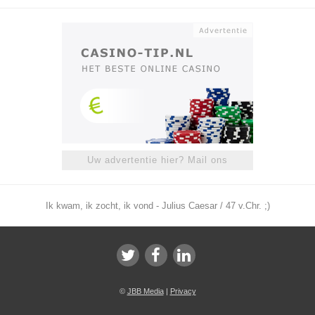
Uw advertentie hier? Mail ons
Ik kwam, ik zocht, ik vond - Julius Caesar / 47 v.Chr. ;)
©
JBB Media
|
Privacy