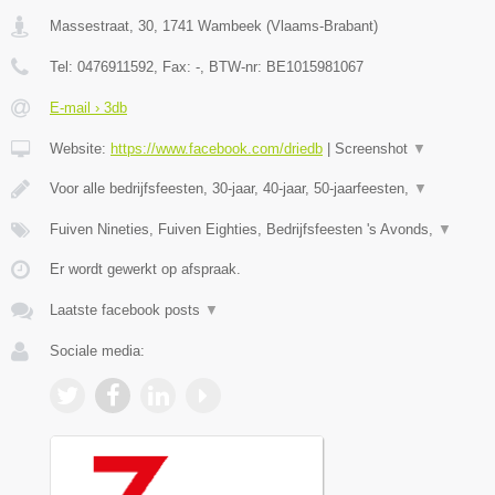
Massestraat, 30
,
1741
Wambeek
(
Vlaams-Brabant
)
Tel:
0476911592
, Fax:
-
, BTW-nr:
BE1015981067
E-mail › 3db
Website:
https://www.facebook.com/driedb
|
Screenshot
▼
Voor alle bedrijfsfeesten, 30-jaar, 40-jaar, 50-jaarfeesten,
▼
Fuiven Nineties, Fuiven Eighties, Bedrijfsfeesten 's Avonds,
▼
Er wordt gewerkt op afspraak.
Laatste facebook posts
▼
Sociale media: