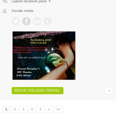
Laatste facebook posts
▼
Sociale media:
BEKIJK VOLLEDIG PROFIEL
1
2
3
4
5
»
»»