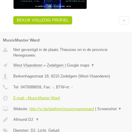
BEKIJK VOLLEDIG PROFIEL
MusicMaster Ward
Niet gevestigd in de plaats Thieusies en in de provincie
Henegouwen.
West-Vlaanderen
»
Zedelgem
|
Google maps
▼
Berkenhagestraat 18
,
8210
Zedelgem
(
West-Vlaanderen
)
Tel:
0470088659
, Fax:
-
, BTW-nr:
-
E-mail › MusicMaster Ward
Website:
http://vi.be/platform/musicmasterward
|
Screenshot
▼
Allround DJ:
▼
Diensten: DJ, Licht, Geluid