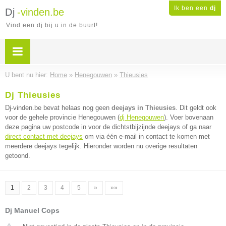
Ik ben een
dj
Dj
-vinden.be
Vind een dj bij u in de buurt!
U bent nu hier:
Home
»
Henegouwen
»
Thieusies
Dj Thieusies
Dj-vinden.be bevat helaas nog geen
deejays in Thieusies
. Dit geldt ook
voor de gehele provincie Henegouwen (
dj Henegouwen
). Voer bovenaan
deze pagina uw postcode in voor de dichtstbijzijnde deejays of ga naar
direct contact met deejays
om via één e-mail in contact te komen met
meerdere deejays tegelijk. Hieronder worden nu overige resultaten
getoond.
1
2
3
4
5
»
»»
Dj Manuel Cops