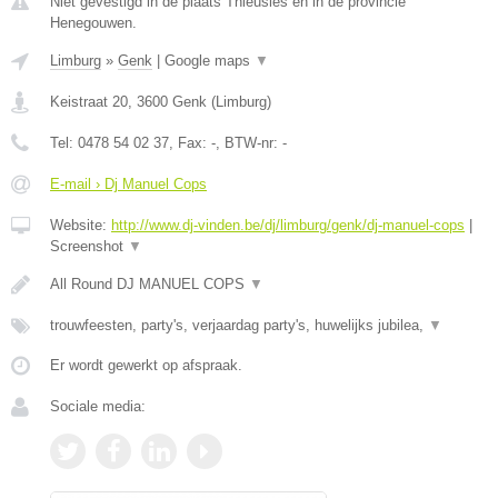
Niet gevestigd in de plaats Thieusies en in de provincie
Henegouwen.
Limburg
»
Genk
|
Google maps
▼
Keistraat 20
,
3600
Genk
(
Limburg
)
Tel:
0478 54 02 37
, Fax:
-
, BTW-nr:
-
E-mail › Dj Manuel Cops
Website:
http://www.dj-vinden.be/dj/limburg/genk/dj-manuel-cops
|
Screenshot
▼
All Round DJ MANUEL COPS
▼
trouwfeesten, party's, verjaardag party's, huwelijks jubilea,
▼
Er wordt gewerkt op afspraak.
Sociale media: