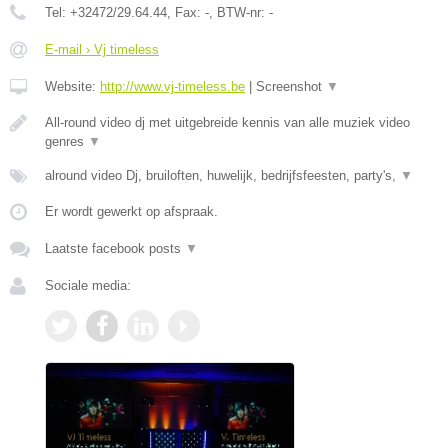
Tel:
+32472/29.64.44
, Fax:
-
, BTW-nr:
-
E-mail › Vj timeless
Website:
http://www.vj-timeless.be
|
Screenshot
▼
All-round video dj met uitgebreide kennis van alle muziek video
genres
▼
alround video Dj, bruiloften, huwelijk, bedrijfsfeesten, party's,
▼
Er wordt gewerkt op afspraak.
Laatste facebook posts
▼
Sociale media: