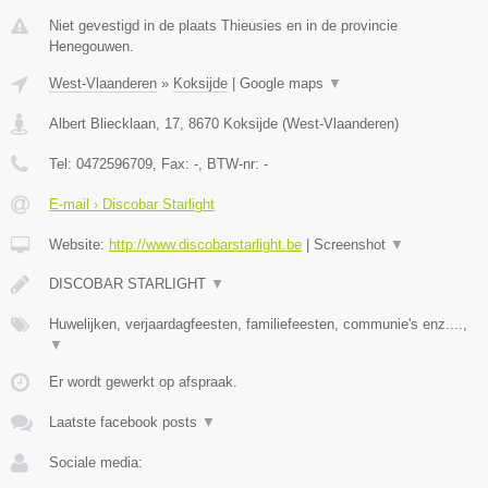
Niet gevestigd in de plaats Thieusies en in de provincie
Henegouwen.
West-Vlaanderen
»
Koksijde
|
Google maps
▼
Albert Bliecklaan, 17
,
8670
Koksijde
(
West-Vlaanderen
)
Tel:
0472596709
, Fax:
-
, BTW-nr:
-
E-mail › Discobar Starlight
Website:
http://www.discobarstarlight.be
|
Screenshot
▼
DISCOBAR STARLIGHT
▼
Huwelijken, verjaardagfeesten, familiefeesten, communie's enz....,
▼
Er wordt gewerkt op afspraak.
Laatste facebook posts
▼
Sociale media: