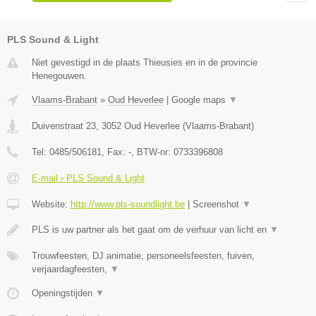
PLS Sound & Light
Niet gevestigd in de plaats Thieusies en in de provincie
Henegouwen.
Vlaams-Brabant
»
Oud Heverlee
|
Google maps
▼
Duivenstraat 23
,
3052
Oud Heverlee
(
Vlaams-Brabant
)
Tel:
0485/506181
, Fax:
-
, BTW-nr:
0733396808
E-mail › PLS Sound & Light
Website:
http://www.pls-soundlight.be
|
Screenshot
▼
PLS is uw partner als het gaat om de verhuur van licht en
▼
Trouwfeesten, DJ animatie, personeelsfeesten, fuiven,
verjaardagfeesten,
▼
Openingstijden
▼