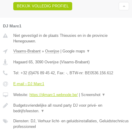
BEKIJK VOLLEDIG PROFIEL
DJ Marc1
Niet gevestigd in de plaats Thieusies en in de provincie
Henegouwen.
Vlaams-Brabant
»
Overijse
|
Google maps
▼
Hagaard 65
,
3090
Overijse
(
Vlaams-Brabant
)
Tel:
+32 (0)476 89 45 42
, Fax:
-
, BTW-nr:
BE0536.156.612
E-mail › DJ Marc1
Website:
https://djmarc1.webnode.be/
|
Screenshot
▼
Budgetsvriendelijke all round party DJ voor privé- en
bedrijfsfeesten.
▼
Diensten: DJ, Verhuur licht- en geluidsinstallaties, Geluidstechnicus
professioneel