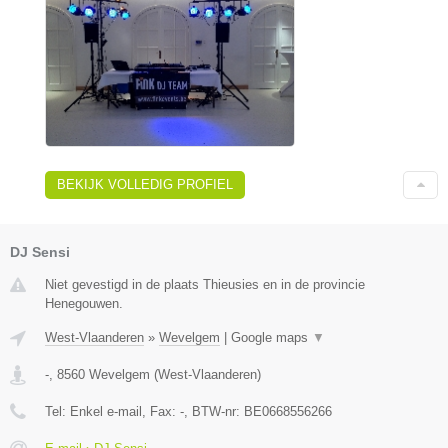
BEKIJK VOLLEDIG PROFIEL
DJ Sensi
Niet gevestigd in de plaats Thieusies en in de provincie
Henegouwen.
West-Vlaanderen
»
Wevelgem
|
Google maps
▼
-
,
8560
Wevelgem
(
West-Vlaanderen
)
Tel:
Enkel e-mail
, Fax:
-
, BTW-nr:
BE0668556266