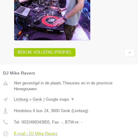
BEKIJK VOLLEDIG PROFIEL
DJ Mike Raverz
Niet gevestigd in de plaats Thieusies en in de provincie
Henegouwen.
Limburg
»
Genk
|
Google maps
▼
Hondsbos 6 bus 24
,
3600
Genk
(
Limburg
)
Tel:
0032489343855
, Fax:
-
, BTW-nr:
-
E-mail › DJ Mike Raverz