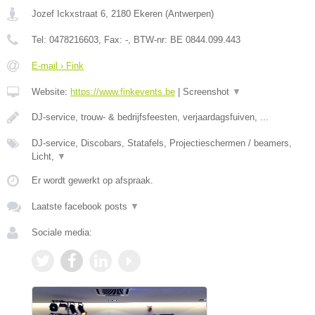
Jozef Ickxstraat 6
,
2180
Ekeren
(
Antwerpen
)
Tel:
0478216603
, Fax:
-
, BTW-nr:
BE 0844.099.443
E-mail › Fink
Website:
https://www.finkevents.be
|
Screenshot
▼
DJ-service, trouw- & bedrijfsfeesten, verjaardagsfuiven, ...
DJ-service, Discobars, Statafels, Projectieschermen / beamers,
Licht,
▼
Er wordt gewerkt op afspraak.
Laatste facebook posts
▼
Sociale media: