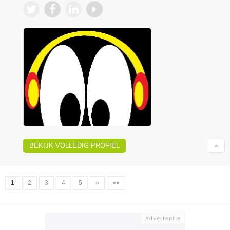
BEKIJK VOLLEDIG PROFIEL
1
2
3
4
5
»
»»