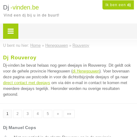
Ik ben een
dj
Dj
-vinden.be
Vind een dj bij u in de buurt!
U bent nu hier:
Home
»
Henegouwen
»
Rouveroy
Dj Rouveroy
Dj-vinden.be bevat helaas nog geen
deejays in Rouveroy
. Dit geldt ook
voor de gehele provincie Henegouwen (
dj Henegouwen
). Voer bovenaan
deze pagina uw postcode in voor de dichtstbijzijnde deejays of ga naar
direct contact met deejays
om via één e-mail in contact te komen met
meerdere deejays tegelijk. Hieronder worden nu overige resultaten
getoond.
1
2
3
4
5
»
»»
Dj Manuel Cops