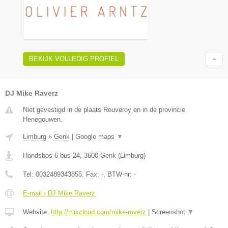
BEKIJK VOLLEDIG PROFIEL
DJ Mike Raverz
Niet gevestigd in de plaats Rouveroy en in de provincie
Henegouwen.
Limburg
»
Genk
|
Google maps
▼
Hondsbos 6 bus 24
,
3600
Genk
(
Limburg
)
Tel:
0032489343855
, Fax:
-
, BTW-nr:
-
E-mail › DJ Mike Raverz
Website:
http://mixcloud.com/mike-raverz
|
Screenshot
▼