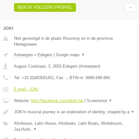
BEKIJK VOLLEDIG PROFIEL
JOKI
Niet gevestigd in de plaats Rouveroy en in de provincie
Henegouwen.
Antwerpen
»
Edegem
|
Google maps
▼
August Coolslaan, 3
,
2650
Edegem
(
Antwerpen
)
Tel:
+32 (0)483581451
, Fax:
-
, BTW-nr:
0680.698.884
E-mail › JOKI
Website:
http://facebook.com/djjoki.be
|
Screenshot
▼
JOKI's musical journey is an exploration of identity, shaped by a
▼
Afrohouse, Latin House, Afrobeats, Latin Beats, Worldmusic,
Jazzfunk,
▼