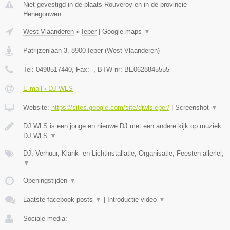
Niet gevestigd in de plaats Rouveroy en in de provincie
Henegouwen.
West-Vlaanderen
»
Ieper
|
Google maps
▼
Patrijzenlaan 3
,
8900
Ieper
(
West-Vlaanderen
)
Tel:
0498517440
, Fax:
-
, BTW-nr:
BE0628845555
E-mail › DJ WLS
Website:
https://sites.google.com/site/djwlsieper/
|
Screenshot
▼
DJ WLS is een jonge en nieuwe DJ met een andere kijk op muziek.
DJ WLS
▼
DJ, Verhuur, Klank- en Lichtinstallatie, Organisatie, Feesten allerlei,
▼
Openingstijden
▼
Laatste facebook posts
▼
|
Introductie video
▼
Sociale media: