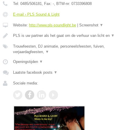
Tel:
0485/506181
, Fax:
-
, BTW-nr:
0733396808
E-mail › PLS Sound & Light
Website:
http://www.pls-soundlight.be
|
Screenshot
▼
PLS is uw partner als het gaat om de verhuur van licht en
▼
Trouwfeesten, DJ animatie, personeelsfeesten, fuiven,
verjaardagfeesten,
▼
Openingstijden
▼
Laatste facebook posts
▼
Sociale media: