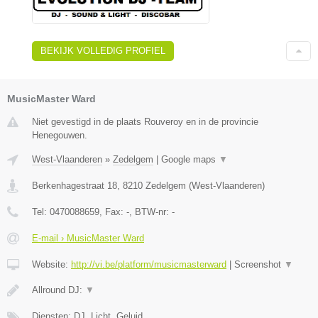
BEKIJK VOLLEDIG PROFIEL
MusicMaster Ward
Niet gevestigd in de plaats Rouveroy en in de provincie
Henegouwen.
West-Vlaanderen
»
Zedelgem
|
Google maps
▼
Berkenhagestraat 18
,
8210
Zedelgem
(
West-Vlaanderen
)
Tel:
0470088659
, Fax:
-
, BTW-nr:
-
E-mail › MusicMaster Ward
Website:
http://vi.be/platform/musicmasterward
|
Screenshot
▼
Allround DJ:
▼
Diensten: DJ, Licht, Geluid