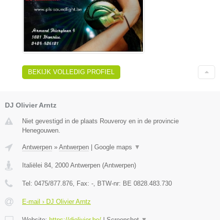
BEKIJK VOLLEDIG PROFIEL
DJ Olivier Arntz
Niet gevestigd in de plaats Rouveroy en in de provincie
Henegouwen.
Antwerpen
»
Antwerpen
|
Google maps
▼
Italiëlei 84
,
2000
Antwerpen
(
Antwerpen
)
Tel:
0475/877.876
, Fax:
-
, BTW-nr:
BE 0828.483.730
E-mail › DJ Olivier Arntz
Website:
https://djolivier.be/
|
Screenshot
▼