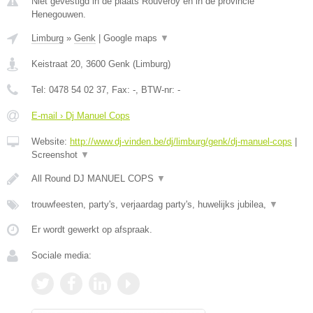
Niet gevestigd in de plaats Rouveroy en in de provincie
Henegouwen.
Limburg
»
Genk
|
Google maps
▼
Keistraat 20
,
3600
Genk
(
Limburg
)
Tel:
0478 54 02 37
, Fax:
-
, BTW-nr:
-
E-mail › Dj Manuel Cops
Website:
http://www.dj-vinden.be/dj/limburg/genk/dj-manuel-cops
|
Screenshot
▼
All Round DJ MANUEL COPS
▼
trouwfeesten, party's, verjaardag party's, huwelijks jubilea,
▼
Er wordt gewerkt op afspraak.
Sociale media: