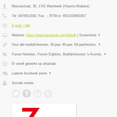
Massestraat, 30
,
1741
Wambeek
(
Vlaams-Brabant
)
Tel:
0476911592
, Fax:
-
, BTW-nr:
BE1015981067
E-mail › 3db
Website:
https://www.facebook.com/driedb
|
Screenshot
▼
Voor alle bedrijfsfeesten, 30-jaar, 40-jaar, 50-jaarfeesten,
▼
Fuiven Nineties, Fuiven Eighties, Bedrijfsfeesten 's Avonds,
▼
Er wordt gewerkt op afspraak.
Laatste facebook posts
▼
Sociale media: