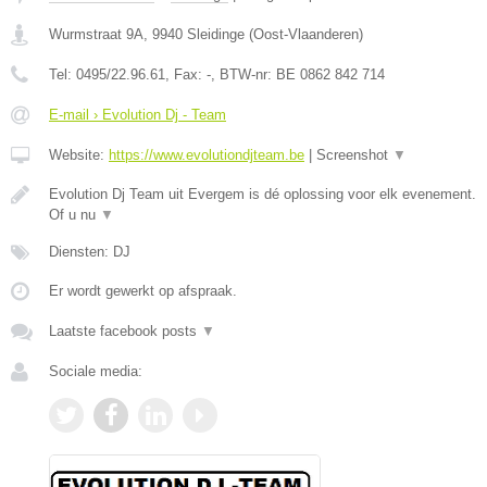
Wurmstraat 9A
,
9940
Sleidinge
(
Oost-Vlaanderen
)
Tel:
0495/22.96.61
, Fax:
-
, BTW-nr:
BE 0862 842 714
E-mail › Evolution Dj - Team
Website:
https://www.evolutiondjteam.be
|
Screenshot
▼
Evolution Dj Team uit Evergem is dé oplossing voor elk evenement.
Of u nu
▼
Diensten: DJ
Er wordt gewerkt op afspraak.
Laatste facebook posts
▼
Sociale media: