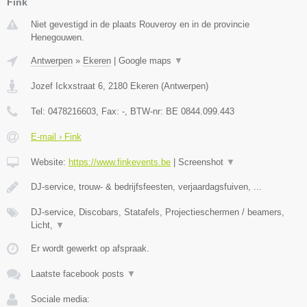
Fink
Niet gevestigd in de plaats Rouveroy en in de provincie
Henegouwen.
Antwerpen
»
Ekeren
|
Google maps
▼
Jozef Ickxstraat 6
,
2180
Ekeren
(
Antwerpen
)
Tel:
0478216603
, Fax:
-
, BTW-nr:
BE 0844.099.443
E-mail › Fink
Website:
https://www.finkevents.be
|
Screenshot
▼
DJ-service, trouw- & bedrijfsfeesten, verjaardagsfuiven, ...
DJ-service, Discobars, Statafels, Projectieschermen / beamers,
Licht,
▼
Er wordt gewerkt op afspraak.
Laatste facebook posts
▼
Sociale media: