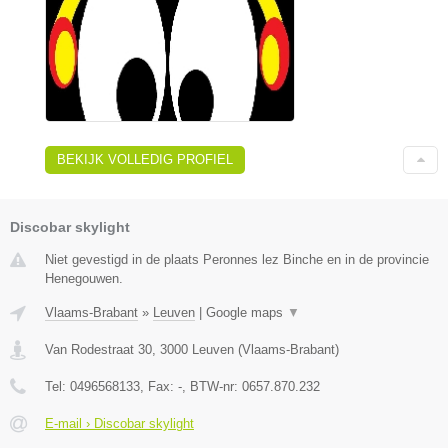
BEKIJK VOLLEDIG PROFIEL
Discobar skylight
Niet gevestigd in de plaats Peronnes lez Binche en in de provincie
Henegouwen.
Vlaams-Brabant
»
Leuven
|
Google maps
▼
Van Rodestraat 30
,
3000
Leuven
(
Vlaams-Brabant
)
Tel:
0496568133
, Fax:
-
, BTW-nr:
0657.870.232
E-mail › Discobar skylight