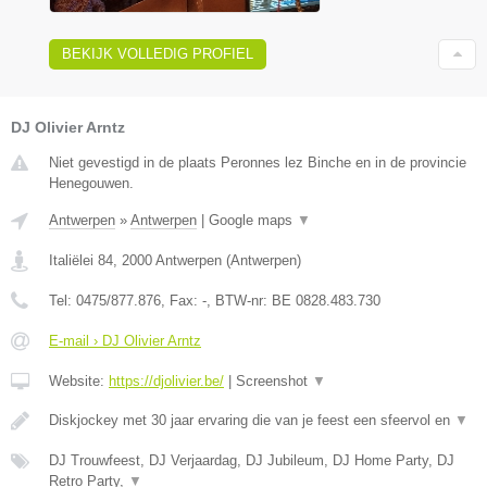
BEKIJK VOLLEDIG PROFIEL
DJ Olivier Arntz
Niet gevestigd in de plaats Peronnes lez Binche en in de provincie
Henegouwen.
Antwerpen
»
Antwerpen
|
Google maps
▼
Italiëlei 84
,
2000
Antwerpen
(
Antwerpen
)
Tel:
0475/877.876
, Fax:
-
, BTW-nr:
BE 0828.483.730
E-mail › DJ Olivier Arntz
Website:
https://djolivier.be/
|
Screenshot
▼
Diskjockey met 30 jaar ervaring die van je feest een sfeervol en
▼
DJ Trouwfeest, DJ Verjaardag, DJ Jubileum, DJ Home Party, DJ
Retro Party,
▼