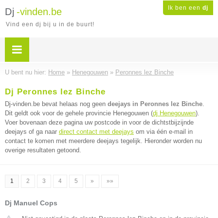
Ik ben een
dj
Dj
-vinden.be
Vind een dj bij u in de buurt!
U bent nu hier:
Home
»
Henegouwen
»
Peronnes lez Binche
Dj Peronnes lez Binche
Dj-vinden.be bevat helaas nog geen
deejays in Peronnes lez Binche
.
Dit geldt ook voor de gehele provincie Henegouwen (
dj Henegouwen
).
Voer bovenaan deze pagina uw postcode in voor de dichtstbijzijnde
deejays of ga naar
direct contact met deejays
om via één e-mail in
contact te komen met meerdere deejays tegelijk. Hieronder worden nu
overige resultaten getoond.
1
2
3
4
5
»
»»
Dj Manuel Cops