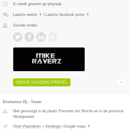
Er wordt gewerkt op afspraak.
Laatste tweets
▼
|
Laatste facebook posts
▼
Sociale media:
BEKIJK VOLLEDIG PROFIEL
Evolution Dj - Team
Niet gevestigd in de plaats Peronnes lez Binche en in de provincie
Henegouwen.
Oost-Vlaanderen
»
Sleidinge
|
Google maps
▼