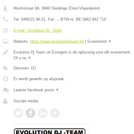
Wurmstraat 9A
,
9940
Sleidinge
(
Oost-Vlaanderen
)
Tel:
0495/22.96.61
, Fax:
-
, BTW-nr:
BE 0862 842 714
E-mail › Evolution Dj - Team
Website:
https://www.evolutiondjteam.be
|
Screenshot
▼
Evolution Dj Team uit Evergem is dé oplossing voor elk evenement.
Of u nu
▼
Diensten: DJ
Er wordt gewerkt op afspraak.
Laatste facebook posts
▼
Sociale media: