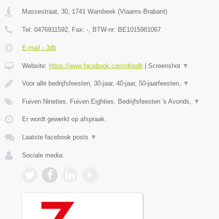
Massestraat, 30
,
1741
Wambeek
(
Vlaams-Brabant
)
Tel:
0476911592
, Fax:
-
, BTW-nr:
BE1015981067
E-mail › 3db
Website:
https://www.facebook.com/driedb
|
Screenshot
▼
Voor alle bedrijfsfeesten, 30-jaar, 40-jaar, 50-jaarfeesten,
▼
Fuiven Nineties, Fuiven Eighties, Bedrijfsfeesten 's Avonds,
▼
Er wordt gewerkt op afspraak.
Laatste facebook posts
▼
Sociale media: