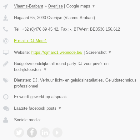
Vlaams-Brabant
»
Overijse
|
Google maps
▼
Hagaard 65
,
3090
Overijse
(
Vlaams-Brabant
)
Tel:
+32 (0)476 89 45 42
, Fax:
-
, BTW-nr:
BE0536.156.612
E-mail › DJ Marc1
Website:
https://djmarc1.webnode.be/
|
Screenshot
▼
Budgetsvriendelijke all round party DJ voor privé- en
bedrijfsfeesten.
▼
Diensten: DJ, Verhuur licht- en geluidsinstallaties, Geluidstechnicus
professioneel
Er wordt gewerkt op afspraak.
Laatste facebook posts
▼
Sociale media: