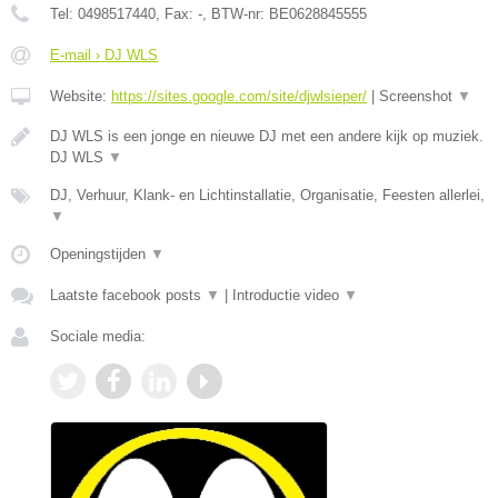
Tel:
0498517440
, Fax:
-
, BTW-nr:
BE0628845555
E-mail › DJ WLS
Website:
https://sites.google.com/site/djwlsieper/
|
Screenshot
▼
DJ WLS is een jonge en nieuwe DJ met een andere kijk op muziek.
DJ WLS
▼
DJ, Verhuur, Klank- en Lichtinstallatie, Organisatie, Feesten allerlei,
▼
Openingstijden
▼
Laatste facebook posts
▼
|
Introductie video
▼
Sociale media: