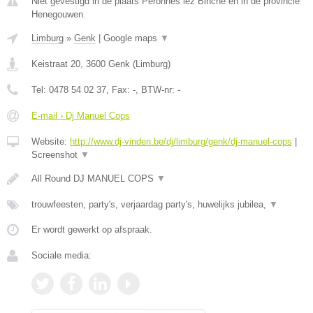
Niet gevestigd in de plaats Peronnes lez Binche en in de provincie
Henegouwen.
Limburg
»
Genk
|
Google maps
▼
Keistraat 20
,
3600
Genk
(
Limburg
)
Tel:
0478 54 02 37
, Fax:
-
, BTW-nr:
-
E-mail › Dj Manuel Cops
Website:
http://www.dj-vinden.be/dj/limburg/genk/dj-manuel-cops
|
Screenshot
▼
All Round DJ MANUEL COPS
▼
trouwfeesten, party's, verjaardag party's, huwelijks jubilea,
▼
Er wordt gewerkt op afspraak.
Sociale media: