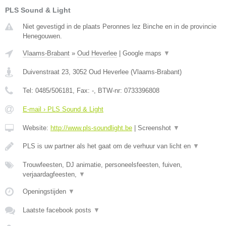
PLS Sound & Light
Niet gevestigd in de plaats Peronnes lez Binche en in de provincie
Henegouwen.
Vlaams-Brabant
»
Oud Heverlee
|
Google maps
▼
Duivenstraat 23
,
3052
Oud Heverlee
(
Vlaams-Brabant
)
Tel:
0485/506181
, Fax:
-
, BTW-nr:
0733396808
E-mail › PLS Sound & Light
Website:
http://www.pls-soundlight.be
|
Screenshot
▼
PLS is uw partner als het gaat om de verhuur van licht en
▼
Trouwfeesten, DJ animatie, personeelsfeesten, fuiven,
verjaardagfeesten,
▼
Openingstijden
▼
Laatste facebook posts
▼