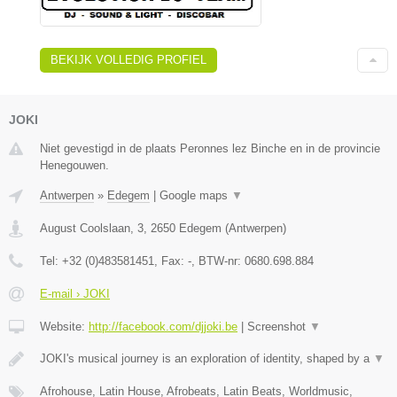
BEKIJK VOLLEDIG PROFIEL
JOKI
Niet gevestigd in de plaats Peronnes lez Binche en in de provincie
Henegouwen.
Antwerpen
»
Edegem
|
Google maps
▼
August Coolslaan, 3
,
2650
Edegem
(
Antwerpen
)
Tel:
+32 (0)483581451
, Fax:
-
, BTW-nr:
0680.698.884
E-mail › JOKI
Website:
http://facebook.com/djjoki.be
|
Screenshot
▼
JOKI's musical journey is an exploration of identity, shaped by a
▼
Afrohouse, Latin House, Afrobeats, Latin Beats, Worldmusic,