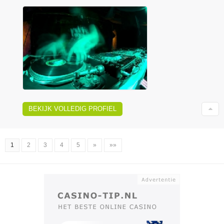
BEKIJK VOLLEDIG PROFIEL
1
2
3
4
5
»
»»