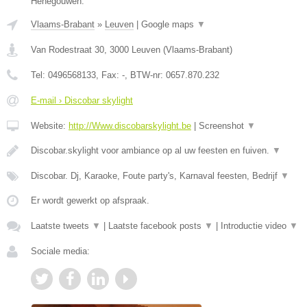
Henegouwen.
Vlaams-Brabant
»
Leuven
|
Google maps
▼
Van Rodestraat 30
,
3000
Leuven
(
Vlaams-Brabant
)
Tel:
0496568133
, Fax:
-
, BTW-nr:
0657.870.232
E-mail › Discobar skylight
Website:
http://Www.discobarskylight.be
|
Screenshot
▼
Discobar.skylight voor ambiance op al uw feesten en fuiven.
▼
Discobar. Dj, Karaoke, Foute party's, Karnaval feesten, Bedrijf
▼
Er wordt gewerkt op afspraak.
Laatste tweets
▼
|
Laatste facebook posts
▼
|
Introductie video
▼
Sociale media: