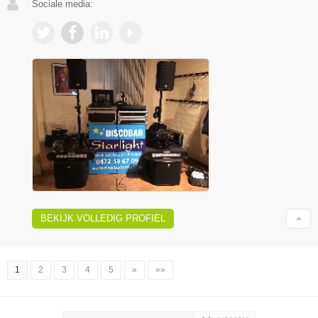
Sociale media:
BEKIJK VOLLEDIG PROFIEL
1
2
3
4
5
»
»»