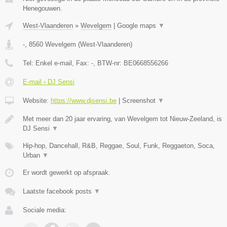
Henegouwen.
West-Vlaanderen
»
Wevelgem
|
Google maps
▼
-
,
8560
Wevelgem
(
West-Vlaanderen
)
Tel:
Enkel e-mail
, Fax:
-
, BTW-nr:
BE0668556266
E-mail › DJ Sensi
Website:
https://www.djsensi.be
|
Screenshot
▼
Met meer dan 20 jaar ervaring, van Wevelgem tot Nieuw-Zeeland, is
DJ Sensi
▼
Hip-hop, Dancehall, R&B, Reggae, Soul, Funk, Reggaeton, Soca,
Urban
▼
Er wordt gewerkt op afspraak.
Laatste facebook posts
▼
Sociale media: