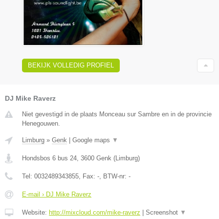
BEKIJK VOLLEDIG PROFIEL
DJ Mike Raverz
Niet gevestigd in de plaats Monceau sur Sambre en in de provincie
Henegouwen.
Limburg
»
Genk
|
Google maps
▼
Hondsbos 6 bus 24
,
3600
Genk
(
Limburg
)
Tel:
0032489343855
, Fax:
-
, BTW-nr:
-
E-mail › DJ Mike Raverz
Website:
http://mixcloud.com/mike-raverz
|
Screenshot
▼