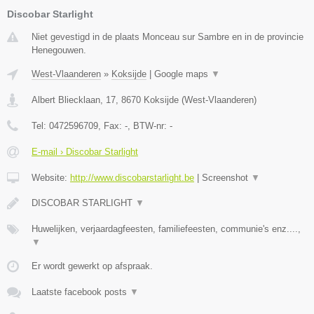
Discobar Starlight
Niet gevestigd in de plaats Monceau sur Sambre en in de provincie
Henegouwen.
West-Vlaanderen
»
Koksijde
|
Google maps
▼
Albert Bliecklaan, 17
,
8670
Koksijde
(
West-Vlaanderen
)
Tel:
0472596709
, Fax:
-
, BTW-nr:
-
E-mail › Discobar Starlight
Website:
http://www.discobarstarlight.be
|
Screenshot
▼
DISCOBAR STARLIGHT
▼
Huwelijken, verjaardagfeesten, familiefeesten, communie's enz....,
▼
Er wordt gewerkt op afspraak.
Laatste facebook posts
▼