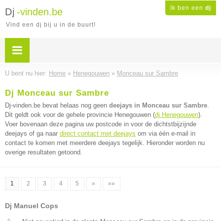
Ik ben een
dj
Dj
-vinden.be
Vind een dj bij u in de buurt!
U bent nu hier:
Home
»
Henegouwen
»
Monceau sur Sambre
Dj Monceau sur Sambre
Dj-vinden.be bevat helaas nog geen
deejays in Monceau sur Sambre
.
Dit geldt ook voor de gehele provincie Henegouwen (
dj Henegouwen
).
Voer bovenaan deze pagina uw postcode in voor de dichtstbijzijnde
deejays of ga naar
direct contact met deejays
om via één e-mail in
contact te komen met meerdere deejays tegelijk. Hieronder worden nu
overige resultaten getoond.
1
2
3
4
5
»
»»
Dj Manuel Cops