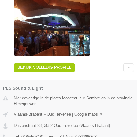
BEKIJK VOLLEDIG PROFIEL
PLS Sound & Light
Niet gevestigd in de plaats Monceau sur Sambre en in de provincie
Henegouwen.
Vlaams-Brabant
»
Oud Heverlee
|
Google maps
▼
Duivenstraat 23
,
3052
Oud Heverlee
(
Vlaams-Brabant
)
Tel:
0485/506181
, Fax:
-
, BTW-nr:
0733396808