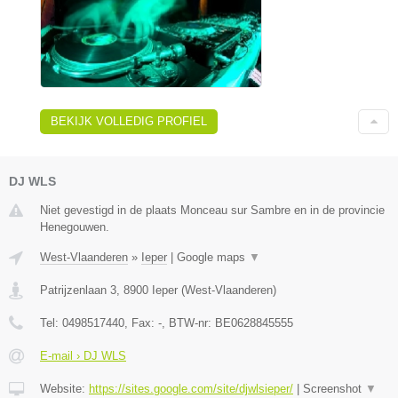
BEKIJK VOLLEDIG PROFIEL
DJ WLS
Niet gevestigd in de plaats Monceau sur Sambre en in de provincie
Henegouwen.
West-Vlaanderen
»
Ieper
|
Google maps
▼
Patrijzenlaan 3
,
8900
Ieper
(
West-Vlaanderen
)
Tel:
0498517440
, Fax:
-
, BTW-nr:
BE0628845555
E-mail › DJ WLS
Website:
https://sites.google.com/site/djwlsieper/
|
Screenshot
▼