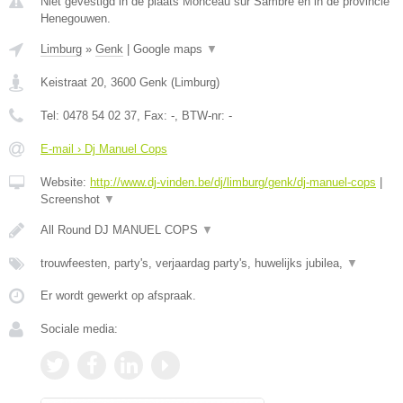
Niet gevestigd in de plaats Monceau sur Sambre en in de provincie
Henegouwen.
Limburg
»
Genk
|
Google maps
▼
Keistraat 20
,
3600
Genk
(
Limburg
)
Tel:
0478 54 02 37
, Fax:
-
, BTW-nr:
-
E-mail › Dj Manuel Cops
Website:
http://www.dj-vinden.be/dj/limburg/genk/dj-manuel-cops
|
Screenshot
▼
All Round DJ MANUEL COPS
▼
trouwfeesten, party's, verjaardag party's, huwelijks jubilea,
▼
Er wordt gewerkt op afspraak.
Sociale media: