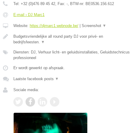
Tel:
+32 (0)476 89 45 42
, Fax:
-
, BTW-nr:
BE0536.156.612
E-mail › DJ Marc1
Website:
https://djmarc1.webnode.be/
|
Screenshot
▼
Budgetsvriendelijke all round party DJ voor privé- en
bedrijfsfeesten.
▼
Diensten: DJ, Verhuur licht- en geluidsinstallaties, Geluidstechnicus
professioneel
Er wordt gewerkt op afspraak.
Laatste facebook posts
▼
Sociale media: