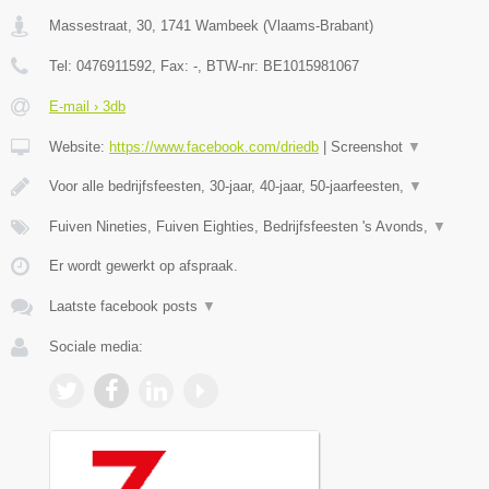
Massestraat, 30
,
1741
Wambeek
(
Vlaams-Brabant
)
Tel:
0476911592
, Fax:
-
, BTW-nr:
BE1015981067
E-mail › 3db
Website:
https://www.facebook.com/driedb
|
Screenshot
▼
Voor alle bedrijfsfeesten, 30-jaar, 40-jaar, 50-jaarfeesten,
▼
Fuiven Nineties, Fuiven Eighties, Bedrijfsfeesten 's Avonds,
▼
Er wordt gewerkt op afspraak.
Laatste facebook posts
▼
Sociale media: