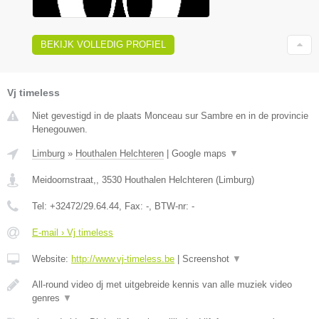
BEKIJK VOLLEDIG PROFIEL
Vj timeless
Niet gevestigd in de plaats Monceau sur Sambre en in de provincie
Henegouwen.
Limburg
»
Houthalen Helchteren
|
Google maps
▼
Meidoornstraat,
,
3530
Houthalen Helchteren
(
Limburg
)
Tel:
+32472/29.64.44
, Fax:
-
, BTW-nr:
-
E-mail › Vj timeless
Website:
http://www.vj-timeless.be
|
Screenshot
▼
All-round video dj met uitgebreide kennis van alle muziek video
genres
▼