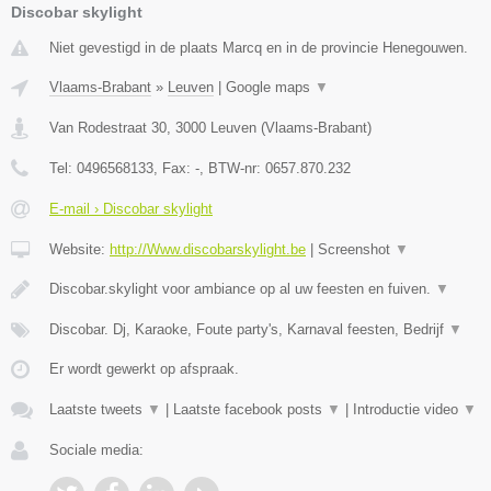
Discobar skylight
Niet gevestigd in de plaats Marcq en in de provincie Henegouwen.
Vlaams-Brabant
»
Leuven
|
Google maps
▼
Van Rodestraat 30
,
3000
Leuven
(
Vlaams-Brabant
)
Tel:
0496568133
, Fax:
-
, BTW-nr:
0657.870.232
E-mail › Discobar skylight
Website:
http://Www.discobarskylight.be
|
Screenshot
▼
Discobar.skylight voor ambiance op al uw feesten en fuiven.
▼
Discobar. Dj, Karaoke, Foute party's, Karnaval feesten, Bedrijf
▼
Er wordt gewerkt op afspraak.
Laatste tweets
▼
|
Laatste facebook posts
▼
|
Introductie video
▼
Sociale media: