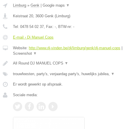
Limburg
»
Genk
|
Google maps
▼
Keistraat 20
,
3600
Genk
(
Limburg
)
Tel:
0478 54 02 37
, Fax:
-
, BTW-nr:
-
E-mail › Dj Manuel Cops
Website:
http://www.dj-vinden.be/dj/limburg/genk/dj-manuel-cops
|
Screenshot
▼
All Round DJ MANUEL COPS
▼
trouwfeesten, party's, verjaardag party's, huwelijks jubilea,
▼
Er wordt gewerkt op afspraak.
Sociale media: