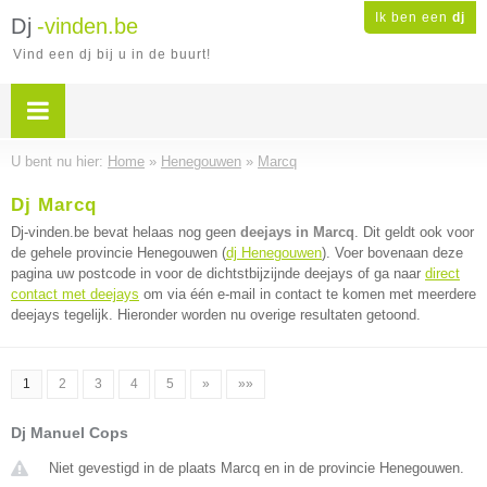
Ik ben een
dj
Dj
-vinden.be
Vind een dj bij u in de buurt!
U bent nu hier:
Home
»
Henegouwen
»
Marcq
Dj Marcq
Dj-vinden.be bevat helaas nog geen
deejays in Marcq
. Dit geldt ook voor
de gehele provincie Henegouwen (
dj Henegouwen
). Voer bovenaan deze
pagina uw postcode in voor de dichtstbijzijnde deejays of ga naar
direct
contact met deejays
om via één e-mail in contact te komen met meerdere
deejays tegelijk. Hieronder worden nu overige resultaten getoond.
1
2
3
4
5
»
»»
Dj Manuel Cops
Niet gevestigd in de plaats Marcq en in de provincie Henegouwen.