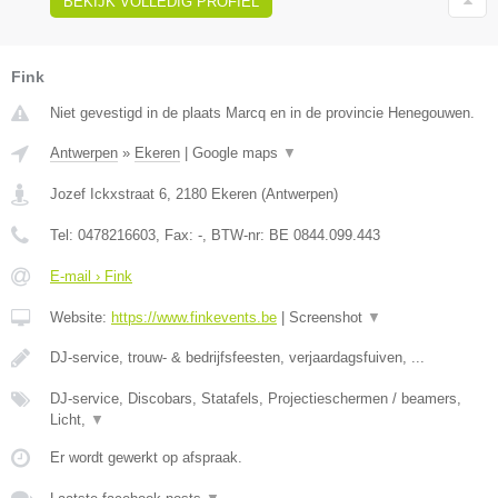
BEKIJK VOLLEDIG PROFIEL
Fink
Niet gevestigd in de plaats Marcq en in de provincie Henegouwen.
Antwerpen
»
Ekeren
|
Google maps
▼
Jozef Ickxstraat 6
,
2180
Ekeren
(
Antwerpen
)
Tel:
0478216603
, Fax:
-
, BTW-nr:
BE 0844.099.443
E-mail › Fink
Website:
https://www.finkevents.be
|
Screenshot
▼
DJ-service, trouw- & bedrijfsfeesten, verjaardagsfuiven, ...
DJ-service, Discobars, Statafels, Projectieschermen / beamers,
Licht,
▼
Er wordt gewerkt op afspraak.