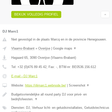
BEKIJK VOLLEDIG PROFIEL
DJ Marc1
Niet gevestigd in de plaats Marcq en in de provincie Henegouwen.
Vlaams-Brabant
»
Overijse
|
Google maps
▼
Hagaard 65
,
3090
Overijse
(
Vlaams-Brabant
)
Tel:
+32 (0)476 89 45 42
, Fax:
-
, BTW-nr:
BE0536.156.612
E-mail › DJ Marc1
Website:
https://djmarc1.webnode.be/
|
Screenshot
▼
Budgetsvriendelijke all round party DJ voor privé- en
bedrijfsfeesten.
▼
Diensten: DJ, Verhuur licht- en geluidsinstallaties, Geluidstechnicus