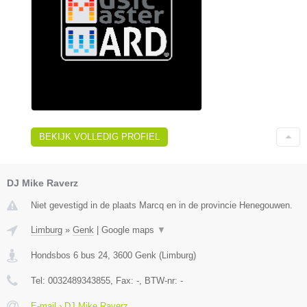
BEKIJK VOLLEDIG PROFIEL
DJ Mike Raverz
Niet gevestigd in de plaats Marcq en in de provincie Henegouwen.
Limburg
»
Genk
|
Google maps
▼
Hondsbos 6 bus 24
,
3600
Genk
(
Limburg
)
Tel:
0032489343855
, Fax:
-
, BTW-nr:
-
E-mail › DJ Mike Raverz