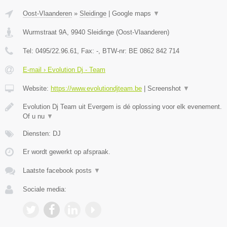
Oost-Vlaanderen
»
Sleidinge
|
Google maps
▼
Wurmstraat 9A
,
9940
Sleidinge
(
Oost-Vlaanderen
)
Tel:
0495/22.96.61
, Fax:
-
, BTW-nr:
BE 0862 842 714
E-mail › Evolution Dj - Team
Website:
https://www.evolutiondjteam.be
|
Screenshot
▼
Evolution Dj Team uit Evergem is dé oplossing voor elk evenement.
Of u nu
▼
Diensten: DJ
Er wordt gewerkt op afspraak.
Laatste facebook posts
▼
Sociale media: