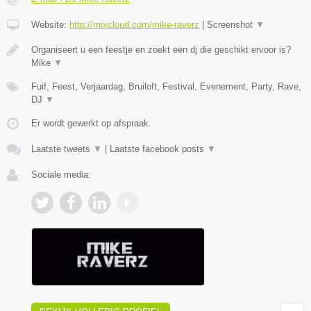
Website:
http://mixcloud.com/mike-raverz
|
Screenshot
▼
Organiseert u een feestje en zoekt een dj die geschikt ervoor is?
Mike
▼
Fuif, Feest, Verjaardag, Bruiloft, Festival, Evenement, Party, Rave,
DJ
▼
Er wordt gewerkt op afspraak.
Laatste tweets
▼
|
Laatste facebook posts
▼
Sociale media: