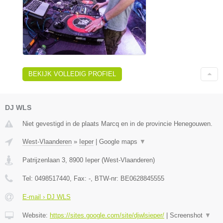
BEKIJK VOLLEDIG PROFIEL
DJ WLS
Niet gevestigd in de plaats Marcq en in de provincie Henegouwen.
West-Vlaanderen
»
Ieper
|
Google maps
▼
Patrijzenlaan 3
,
8900
Ieper
(
West-Vlaanderen
)
Tel:
0498517440
, Fax:
-
, BTW-nr:
BE0628845555
E-mail › DJ WLS
Website:
https://sites.google.com/site/djwlsieper/
|
Screenshot
▼