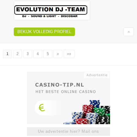
BEKIJK VOLLEDIG PROFIEL
1
2
3
4
5
»
»»
Uw advertentie hier? Mail ons