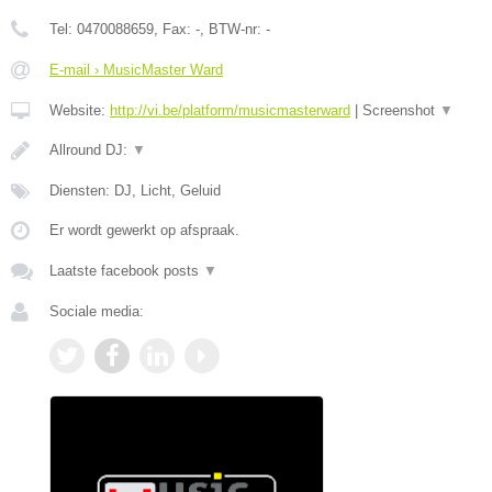
Tel:
0470088659
, Fax:
-
, BTW-nr:
-
E-mail › MusicMaster Ward
Website:
http://vi.be/platform/musicmasterward
|
Screenshot
▼
Allround DJ:
▼
Diensten: DJ, Licht, Geluid
Er wordt gewerkt op afspraak.
Laatste facebook posts
▼
Sociale media: